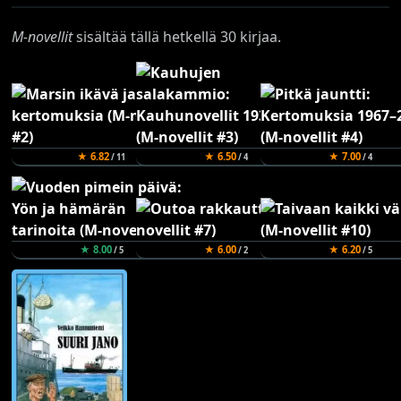
M-novellit
sisältää tällä hetkellä 30 kirjaa.
★ 6.82
★ 6.50
★ 7.00
/ 11
/ 4
/ 4
★ 8.00
★ 6.00
★ 6.20
/ 5
/ 2
/ 5