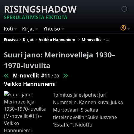
RISINGSHADOW
SPEKULATIIVISTA FIKTIOTA
Koti
Kirjat
Yhteisö
Etusivu
Kirjat
Veikko Hannuniemi
M-novellit
Suuri jano: Mer
Suuri jano: Merinovelleja 1930–
1970-luvuilta
M-novellit #11
/ 30
Veikko Hannuniemi
Toimitus ja esipuhe: Juri
Nummelin. Kannen kuva: Jukka
Murtosaari. Sisältää
tieteisnovellin ”Sukellusvene
'Estaffe'”. Nidottu.