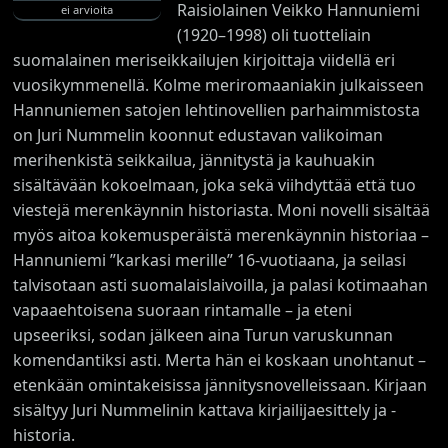
Raisiolainen Veikko Hannuniemi
ei arvioita
(1920–1998) oli tuotteliain
suomalainen meriseikkailujen kirjoittaja viidellä eri
vuosikymmenellä. Kolme meriromaaniakin julkaisseen
Hannuniemen satojen lehtinovellien parhaimmistosta
on Juri Nummelin koonnut edustavan valikoiman
merihenkistä seikkailua, jännitystä ja kauhuakin
sisältävään kokoelmaan, joka sekä viihdyttää että tuo
viestejä merenkäynnin historiasta. Moni novelli sisältää
myös aitoa kokemusperäistä merenkäynnin historiaa –
Hannuniemi ”karkasi merille
”
16-vuotiaana, ja seilasi
talvisotaan asti suomalaislaivoilla, ja palasi kotimaahan
vapaaehtoisena suoraan rintamalle
–
ja eteni
upseeriksi, sodan jälkeen aina Turun varuskunnan
komendantiksi asti. Merta hän ei koskaan unohtanut
–
etenkään omintakeisissa jännitysnovelleissaan. Kirjaan
sisältyy Juri Nummelinin kattava kirjailijaesittely ja -
historia.