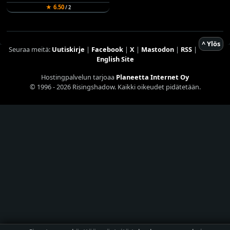
★ 6.50
/ 2
^ Ylös
Seuraa meitä:
Uutiskirje
|
Facebook
|
X
|
Mastodon
|
RSS
|
English Site
Hostingpalvelun tarjoaa
Planeetta Internet Oy
© 1996 - 2026 Risingshadow. Kaikki oikeudet pidätetään.