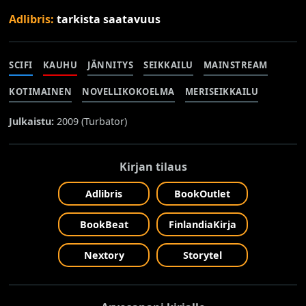
Adlibris:
tarkista saatavuus
SCIFI
KAUHU
JÄNNITYS
SEIKKAILU
MAINSTREAM
KOTIMAINEN
NOVELLIKOKOELMA
MERISEIKKAILU
Julkaistu:
2009 (
Turbator
)
Kirjan tilaus
Adlibris
BookOutlet
BookBeat
FinlandiaKirja
Nextory
Storytel