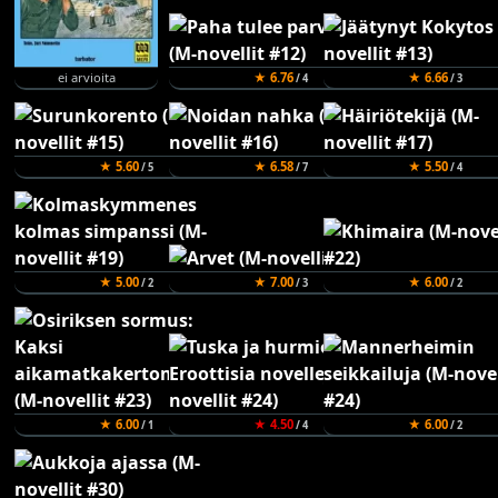
ei arvioita
★ 6.76
★ 6.66
/ 4
/ 3
★ 5.60
★ 6.58
★ 5.50
/ 5
/ 7
/ 4
★ 5.00
★ 7.00
★ 6.00
/ 2
/ 3
/ 2
★ 6.00
★ 4.50
★ 6.00
/ 1
/ 4
/ 2