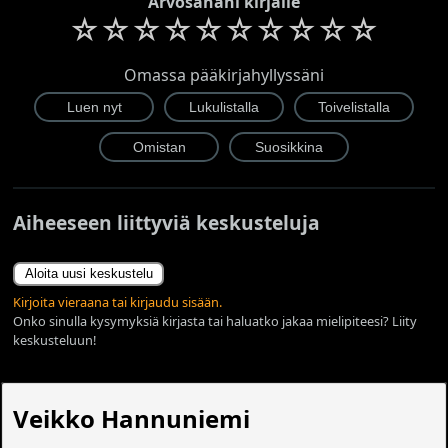
Arvosanani kirjalle
☆
☆
☆
☆
☆
☆
☆
☆
☆
☆
Omassa pääkirjahyllyssäni
Aiheeseen liittyviä keskusteluja
Aloita uusi keskustelu
Kirjoita vieraana tai kirjaudu sisään.
Onko sinulla kysymyksiä kirjasta tai haluatko jakaa mielipiteesi? Liity
keskusteluun!
Veikko Hannuniemi