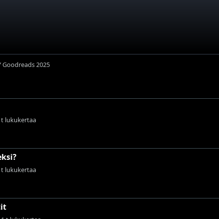
Y Goodreads 2025
 t lukukertaa
eksi?
 t lukukertaa
it