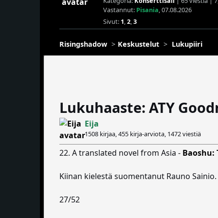
Kategoria:
Konserttisali
| 65 viestiä | 
Vastannut:
Pisania
, 07.08.2026
Sivut:
1
,
2
,
3
Risingshadow
Keskustelut
Lukupiiri
Lukuhaaste: ATY Good
Eija
1508 kirjaa, 455 kirja-arviota,
1472 viestiä
22. A translated novel from Asia -
Baoshu: 
Kiinan kielestä suomentanut Rauno Sainio.
27/52