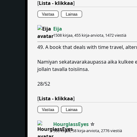
[
Lista - klikkaa
]
Vastaa
Lainaa
Eija
1508 kirjaa, 455 kirja-arviota,
1472 viestiä
49. A book that deals with time travel, alte
Namiyan sekatavarakaupassa aika kulkee er
jollain tavalla toisiinsa.
28/52
[
Lista - klikkaa
]
Vastaa
Lainaa
HourglassEyes
☆
508 kirjaa, 58 kirja-arviota,
2776 viestiä