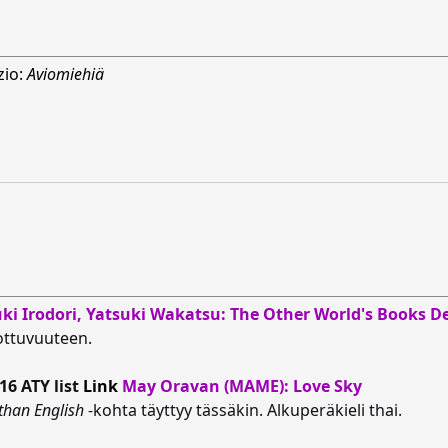
zio:
Aviomiehiä
ki Irodori, Yatsuki Wakatsu: The Other World's Books 
lottuvuuteen.
16 ATY list
Link
May Oravan (MAME): Love Sky
 than English
-kohta täyttyy tässäkin. Alkuperäkieli thai.