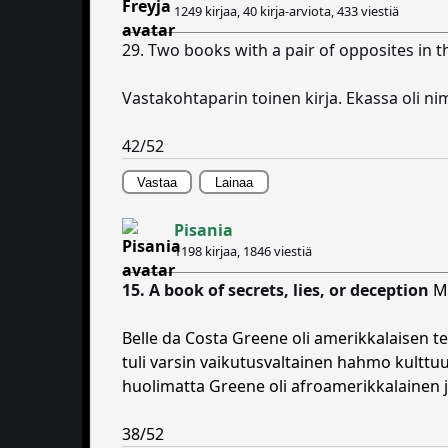
1249 kirjaa, 40 kirja-arviota,
433 viestiä
29. Two books with a pair of opposites in th
Vastakohtaparin toinen kirja. Ekassa oli n
42/52
Vastaa
Lainaa
Pisania
1198 kirjaa,
1846 viestiä
15. A book of secrets, lies, or deception
M
Belle da Costa Greene oli amerikkalaisen t
tuli varsin vaikutusvaltainen hahmo kulttuur
huolimatta Greene oli afroamerikkalainen ja 
38/52