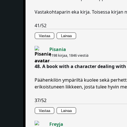
Vastakohtaparin eka kirja. Toisessa kirjan
41/52
Vastaa
Lainaa
Pisania
1198 kirjaa,
1846 viestiä
48. A book with a character dealing with
Päähenkilön ympäriltä kuolee sekä perhettä
erikoistuneen liikkeen, josta tulee hyvin m
37/52
Vastaa
Lainaa
Freyja