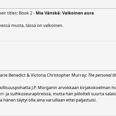
eir titles: Book 2 -
Mia Vänskä: Valkoinen aura
imessä musta, tässä on valkoinen.
arie Benedict & Victoria Christopher Murray:
The personal li
eollisuuspohatta J.P. Morganin arvokkaan kirjakokoelman ho
i- ja suihkuseurapiireissä, mutta hän piilotteli suurta sala
hänen täytyi olla aina varuillaan ettei paljastuisi.