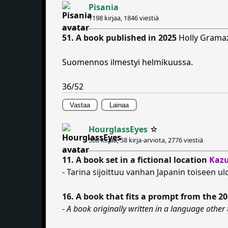
Pisania
1198 kirjaa,
1846 viestiä
51. A book published in 2025
Holly Grama
Suomennos ilmestyi helmikuussa.
36/52
Vastaa
Lainaa
HourglassEyes
☆
508 kirjaa, 58 kirja-arviota,
2776 viestiä
11. A book set in a fictional location
Kazu
- Tarina sijoittuu vanhan Japanin toiseen u
16. A book that fits a prompt from the 20
-
A book originally written in a language other