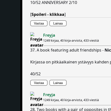
10/52 ANNIVERSARY 2/10
[
Spoileri - klikkaa
]
Vastaa
Lainaa
Freyja
1249 kirjaa, 40 kirja-arviota,
433 viestiä
37. A book featuring adult friendships -
Nic
Kirjassa on pitkäaikainen ystävyys kahden
40/52
Vastaa
Lainaa
Freyja
1249 kirjaa, 40 kirja-arviota,
433 viestiä
28. Two books with a pair of opposites in th