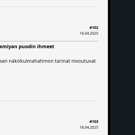
#102
16.04.2025
Namiyan puodin ihmeet
 usean näkökulmahahmon tarinat nivoutuvat
#103
16.04.2025