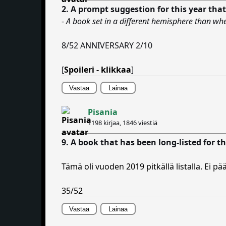
2. A prompt suggestion for this year that
-
A book set in a different hemisphere than whe
8/52 ANNIVERSARY 2/10
[
Spoileri - klikkaa
]
Vastaa
Lainaa
Pisania
1198 kirjaa,
1846 viestiä
9. A book that has been long-listed for 
Tämä oli vuoden 2019 pitkällä listalla. Ei pääs
35/52
Vastaa
Lainaa