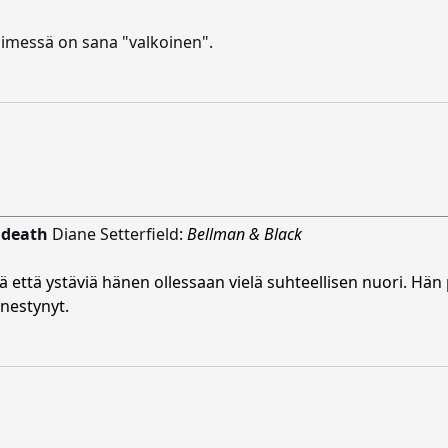
 nimessä on sana "valkoinen".
 death
Diane Setterfield
:
Bellman & Black
 että ystäviä hänen ollessaan vielä suhteellisen nuori. Hän
enestynyt.