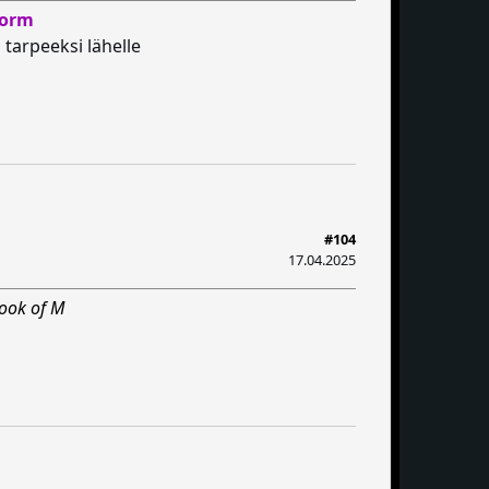
torm
 tarpeeksi lähelle
#104
17.04.2025
ook of M