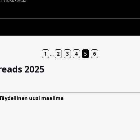
7,1 t lukukertaa
1
...
2
3
4
5
6
reads 2025
Täydellinen uusi maailma