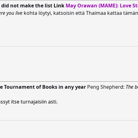
 did not make the list
Link
May Orawan (MAME): Love S
re you live
kohta löytyi, katsoisin että Thaimaa kattaa tämän
the Tournament of Books in any year
Peng Shepher
d:
The b
syt itse turnajaisiin asti.