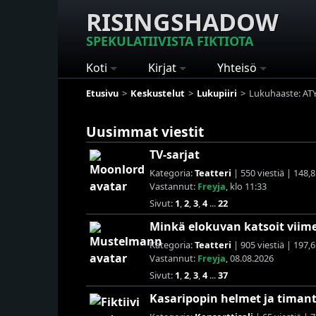
RISINGSHADOW
SPEKULATIIVISTA FIKTIOTA
Koti
Kirjat
Yhteisö
Etusivu
Keskustelut
Lukupiiri
Lukuhaaste: AT
Uusimmat viestit
TV-sarjat
Kategoria:
Teatteri
| 550 viestiä | 148,8
Vastannut:
Freyja
, klo 11:33
Sivut:
1
,
2
,
3
,
4
...
22
Minkä elokuvan katsoit viim
Kategoria:
Teatteri
| 905 viestiä | 197,6
Vastannut:
Freyja
, 08.08.2026
Sivut:
1
,
2
,
3
,
4
...
37
Kasaripopin helmet ja timant