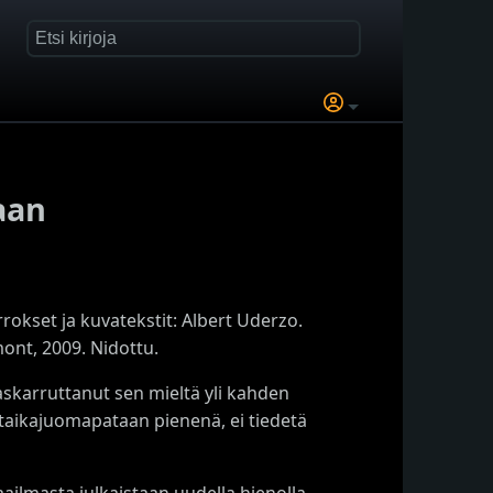
aan
rokset ja kuvatekstit: Albert Uderzo.
ont, 2009. Nidottu.
skarruttanut sen mieltä yli kahden
 taikajuomapataan pienenä, ei tiedetä
ailmasta julkaistaan uudella hienolla