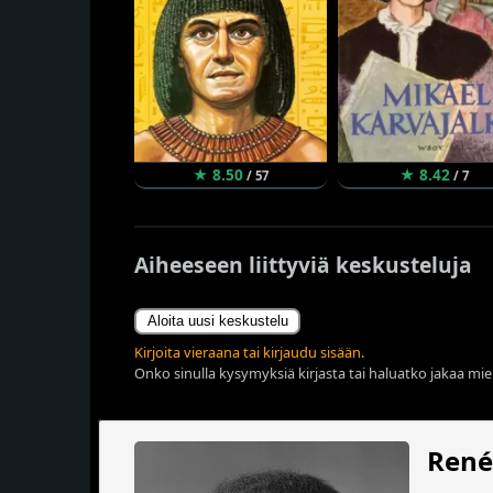
★ 8.50
★ 8.42
/ 57
/ 7
Aiheeseen liittyviä keskusteluja
Aloita uusi keskustelu
Kirjoita vieraana tai kirjaudu sisään.
Onko sinulla kysymyksiä kirjasta tai haluatko jakaa miel
René