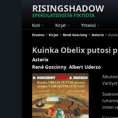
RISINGSHADOW
SPEKULATIIVISTA FIKTIOTA
Koti
Kirjat
Yhteisö
Etusivu
Kirjat
René Goscinny
Asterix
Kuink
Kuinka Obelix putosi 
Asterix
René Goscinny
,
Albert Uderzo
Alkuteos
Väritys
Saakoon
tuhanne
miten s
Goscinn