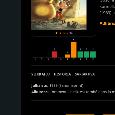
kannell
(1989) 
Adlibri
★
7.36
/
14
5
2
2
2
2
1
1
2
3
4
5
6
7
8
9
10
SEIKKAILU
HISTORIA
SARJAKUVA
Julkaistu:
1989 (
Sanomaprint
)
Alkuteos:
Comment Obelix est tombé dans la mar