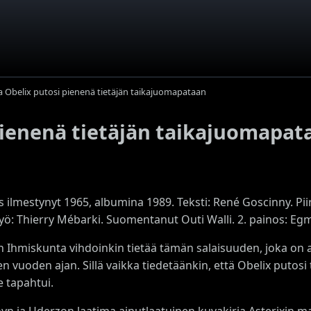
a Obelix putosi pienenä tietäjän taikajuomapataan
pienenä tietäjän taikajuomapat
 ilmestynyt 1965, albumina 1989. Teksti: René Goscinny. Piir
työ: Thierry Mébarki. Suomentanut Outi Walli. 2. painos: Egm
 Ihmiskunta vihdoinkin tietää tämän salaisuuden, joka on a
n vuoden ajan. Sillä vaikka tiedetäänkin, että Obelix putosi
e tapahtui.
yn ja Uderzon laatima ainutlaatuinen kuvakirja Asterixin ma