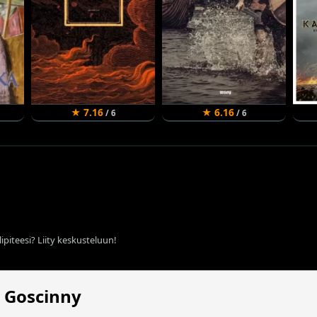
★ 7.16
★ 6.16
/ 6
/ 6
ipiteesi? Liity keskusteluun!
 Goscinny