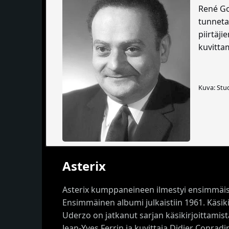
René Gos
tunneta
piirtäji
kuvitt
Kuva: Stu
Asterix
Asterix kumppaneineen ilmestyi ensimmäisen 
Ensimmäinen albumi julkaistiin 1961. Käsik
Uderzo on jatkanut sarjan käsikirjoittamis
Jean-Yves Ferrin ja kuvittaja Didier Conrad