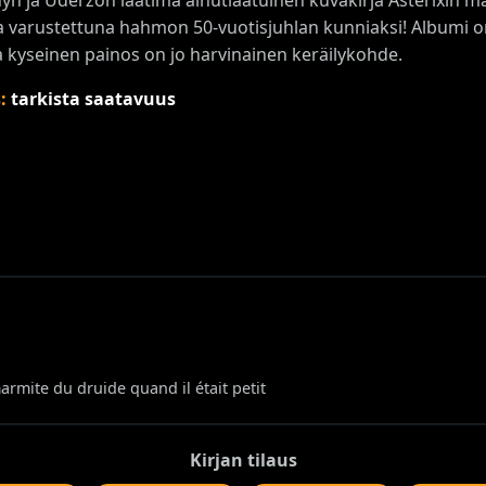
a varustettuna hahmon 50-vuotisjuhlan kunniaksi! Albumi o
ja kyseinen painos on jo harvinainen keräilykohde.
s:
tarkista saatavuus
mite du druide quand il était petit
Kirjan tilaus