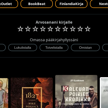
Outlet
BookBeat
FinlandiaKirja
Next
Arvosanani kirjalle
☆
☆
☆
☆
☆
☆
☆
☆
☆
☆
Omassa pääkirjahyllyssäni