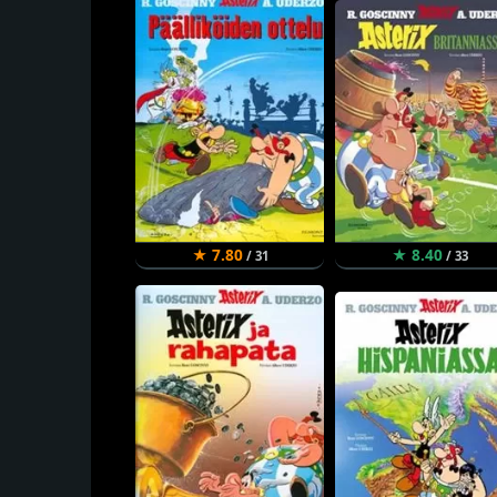
★ 7.80
★ 8.40
/ 31
/ 33