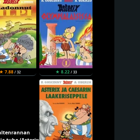
★ 7.88
★ 8.22
/ 32
/ 33