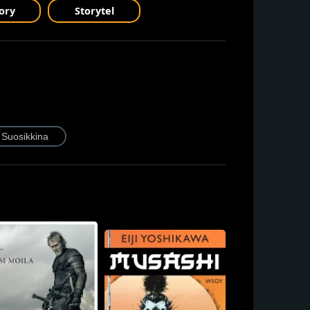
ory
Storytel