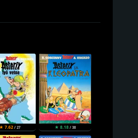
★ 7.62
★ 8.18
/ 27
/ 38