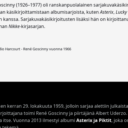
cinny (1926–1977) oli ranskanpuolalainen sarjakuvakäsikirjoi
an käsikirjoittamistaan albumisarjoista, kuten
Asterix
,
Lucky
en kanssa. Sarjakuvakäsikirjoitusten lisäksi hän on kirjoitt
aman
Nikke
-kirjasarjan.
dio Harcourt - René Goscinny vuonna 1966
kerran 29. lokakuuta 1959, jolloin sarjaa alettiin julkaista
irjoittajana toimi René Goscinny ja piirtäjänä Albert Uderz
ta itse. Vuonna 2013 ilmestyi albumi
Asterix ja Piktit
, joka 
in tekemä.