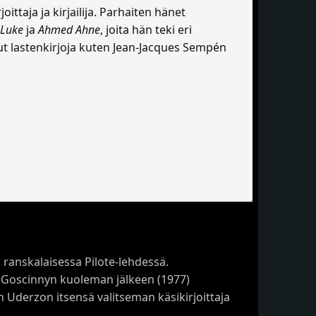
ttaja ja kirjailija. Parhaiten hänet
 Luke
ja
Ahmed Ahne
, joita hän teki eri
anut lastenkirjoja kuten Jean-Jacques Sempén
 ranskalaisessa Pilote-lehdessä.
o. Goscinnyn kuoleman jälkeen (1977)
on Uderzon itsensä valitseman käsikirjoittaja