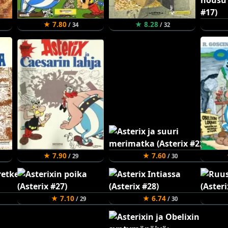
★ 7.80
★ 8.28
/ 34
/ 32
★ 7.90
★ 7.60
/ 29
/ 30
★ 7.10
★ 6.74
/ 29
/ 30