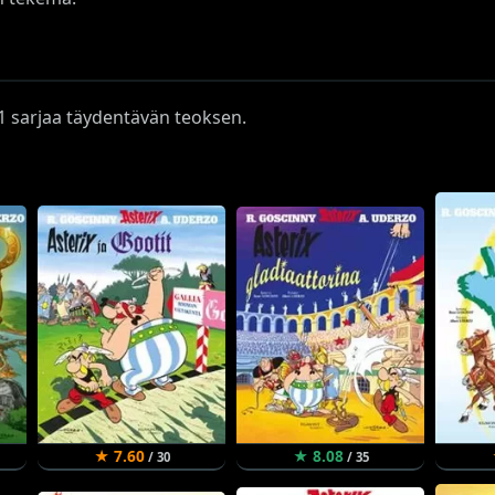
ä 1 sarjaa täydentävän teoksen.
★ 7.60
★ 8.08
/ 30
/ 35