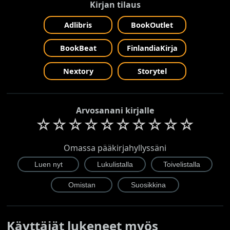
Kirjan tilaus
Adlibris
BookOutlet
BookBeat
FinlandiaKirja
Nextory
Storytel
Arvosanani kirjalle
☆
☆
☆
☆
☆
☆
☆
☆
☆
☆
Omassa pääkirjahyllyssäni
Käyttäjät lukeneet myös