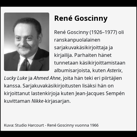
René Goscinny
René Goscinny (1926–1977) oli
ranskanpuolalainen
sarjakuvakäsikirjoittaja ja
kirjailija. Parhaiten hänet
tunnetaan käsikirjoittamistaan
albumisarjoista, kuten
Asterix
,
Lucky Luke
ja
Ahmed Ahne
, joita hän teki eri piirtäjien
kanssa. Sarjakuvakäsikirjoitusten lisäksi hän on
kirjoittanut lastenkirjoja kuten Jean-Jacques Sempén
kuvittaman
Nikke
-kirjasarjan.
Kuva: Studio Harcourt - René Goscinny vuonna 1966