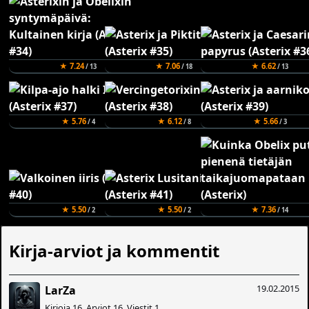
★ 7.24
★ 7.06
★ 6.62
/ 13
/ 18
/ 13
★ 5.76
★ 6.12
★ 5.66
/ 4
/ 8
/ 3
★ 5.50
★ 5.50
★ 7.36
/ 2
/ 2
/ 14
Kirja-arviot ja kommentit
19.02.2015
LarZa
Kirjoja 16, Arviot 16, Viestit 1