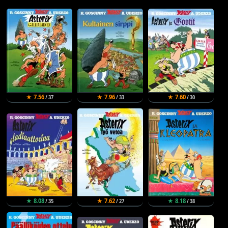
★ 7.56
★ 7.96
★ 7.60
/ 37
/ 33
/ 30
★ 8.08
★ 7.62
★ 8.18
/ 35
/ 27
/ 38