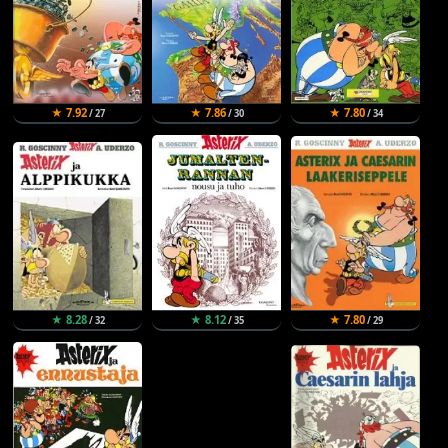
★ 7.92
★ 7.86
★ 7.80
/ 27
/ 30
/ 34
★ 8.28
★ 8.12
★ 7.80
/ 32
/ 35
/ 29