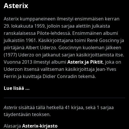
Asterix
Asterix kumppaneineen ilmestyi ensimmäisen kerran
29. lokakuuta 1959, jolloin sarjaa alettiin julkaista
ranskalaisessa Pilote-lehdessä. Ensimmäinen albumi
julkaistiin 1961. Käsikirjoittajana toimi René Goscinny ja
piirtäjänä Albert Uderzo. Goscinnyn kuoleman jälkeen
(1977) Uderzo on jatkanut sarjan käsikirjoittamista itse.
Vuonna 2013 ilmestyi albumi
Asterix ja Piktit
, joka on
Uderzon itsensä valitseman käsikirjoittaja Jean-Yves
Ferrin ja kuvittaja Didier Conradin tekemä.
Lue lisää ...
Asterix
sisältää tällä hetkellä 41 kirjaa, sekä 1 sarjaa
täydentävän teoksen.
Alasarja
Asterix-kirjasto