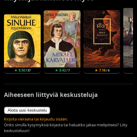
★ 8.50
★ 8.42
★ 7.16
★
/ 57
/ 7
/ 6
Aiheeseen liittyviä keskusteluja
Aloita uusi keskustelu
Kirjoita vieraana tai kirjaudu sisään.
Onko sinulla kysymyksiä kirjasta tai haluatko jakaa mielipiteesi? Liity
keskusteluun!