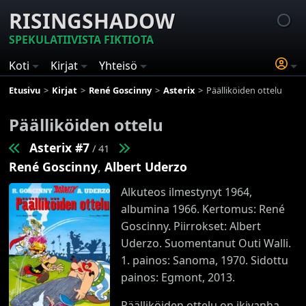
RISINGSHADOW
SPEKULATIIVISTA FIKTIOTA
Koti
Kirjat
Yhteisö
Etusivu
Kirjat
René Goscinny
Asterix
Päälliköiden ottelu
Päälliköiden ottelu
Asterix #7
/ 41
René Goscinny
,
Albert Uderzo
Alkuteos ilmestynyt 1964,
albumina 1966. Kertomus: René
Goscinny. Piirrokset: Albert
Uderzo. Suomentanut Outi Walli.
1. painos: Sanoma, 1970. Sidottu
painos: Egmont, 2013.
Päälliköiden ottelu on ikivanha