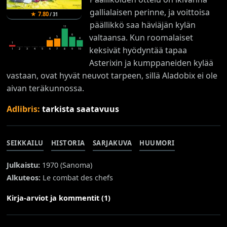
gallialaisen perinne, ja voittoisa
★
7.80
/
31
päällikkö saa häviäjän kylän
11
valtaansa. Kun roomalaiset
6
5
4
4
1
keksivät hyödyntää tapaa
1
2
3
4
5
6
7
8
9
10
Asterixin ja kumppaneiden kylää
vastaan, ovat hyvät neuvot tarpeen, sillä Aladobix ei ole
aivan teräkunnossa.
Adlibris:
tarkista saatavuus
SEIKKAILU
HISTORIA
SARJAKUVA
HUUMORI
Julkaistu:
1970 (
Sanoma
)
Alkuteos:
Le combat des chefs
Kirja-arviot ja kommentit (1)