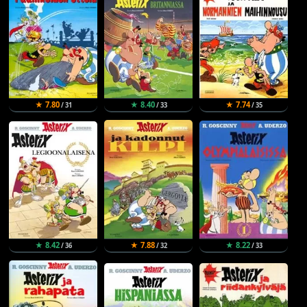
★ 7.80
★ 8.40
★ 7.74
/ 31
/ 33
/ 35
★ 8.42
★ 7.88
★ 8.22
/ 36
/ 32
/ 33