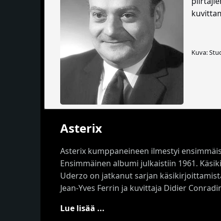
piirtäji
kuvitt
Kuva: Stu
Asterix
Asterix kumppaneineen ilmestyi ensimmäisen 
Ensimmäinen albumi julkaistiin 1961. Käsik
Uderzo on jatkanut sarjan käsikirjoittamis
Jean-Yves Ferrin ja kuvittaja Didier Conrad
Lue lisää ...