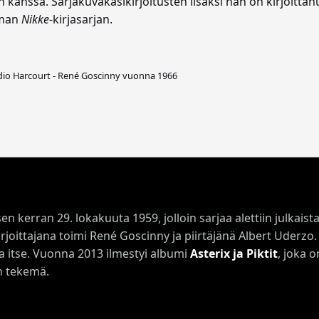
en kanssa. Sarjakuvakäsikirjoitusten lisäksi hän on kirjoitt
aman
Nikke
-kirjasarjan.
dio Harcourt - René Goscinny vuonna 1966
kerran 29. lokakuuta 1959, jolloin sarjaa alettiin julkaista
irjoittajana toimi René Goscinny ja piirtäjänä Albert Uderz
ta itse. Vuonna 2013 ilmestyi albumi
Asterix ja Piktit
, joka 
in tekemä.