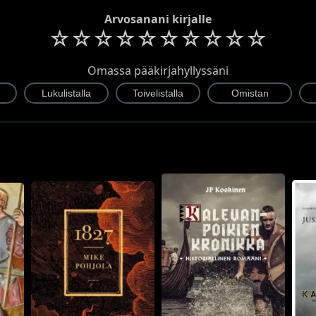
Arvosanani kirjalle
☆
☆
☆
☆
☆
☆
☆
☆
☆
☆
Omassa pääkirjahyllyssäni