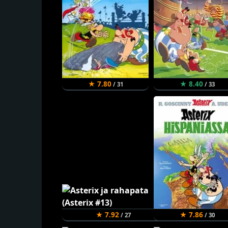
★ 7.80
★ 8.40
/ 31
/ 33
★ 7.92
★ 7.86
/ 27
/ 30