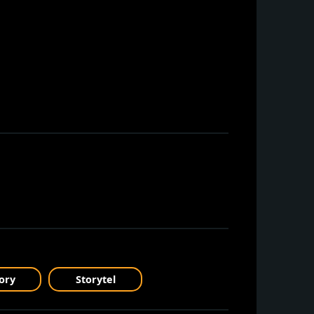
ory
Storytel