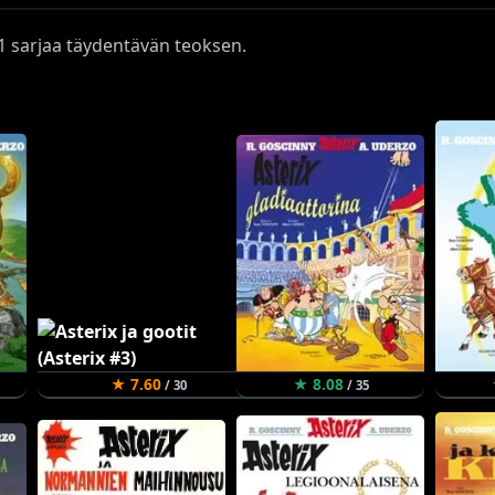
ä 1 sarjaa täydentävän teoksen.
★ 7.60
★ 8.08
/ 30
/ 35