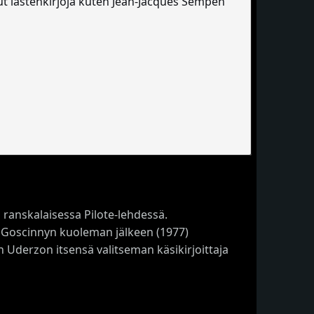
anut lastenkirjoja kuten Jean-Jacques Sempén
 ranskalaisessa Pilote-lehdessä.
o. Goscinnyn kuoleman jälkeen (1977)
on Uderzon itsensä valitseman käsikirjoittaja