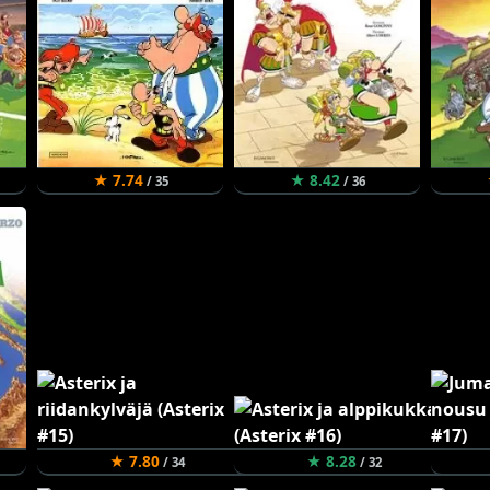
★ 7.74
★ 8.42
/ 35
/ 36
★ 7.80
★ 8.28
/ 34
/ 32