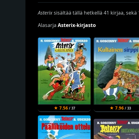
Asterix
sisältää tällä hetkellä 41 kirjaa, sek
Alasarja
Asterix-kirjasto
★ 7.56
★ 7.96
/ 37
/ 33