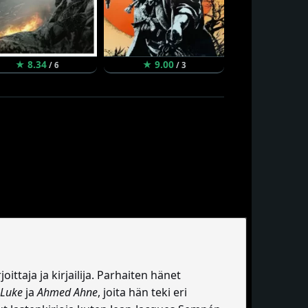
★ 8.34
★ 9.00
★ 9.66
/ 6
/ 3
/
ttaja ja kirjailija. Parhaiten hänet
 Luke
ja
Ahmed Ahne
, joita hän teki eri