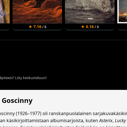
★ 7.16
★ 6.16
/ 6
/ 6
ipiteesi? Liity keskusteluun!
 Goscinny
cinny (1926–1977) oli ranskanpuolalainen sarjakuvakäsikirjoi
an käsikirjoittamistaan albumisarjoista, kuten
Asterix
,
Lucky