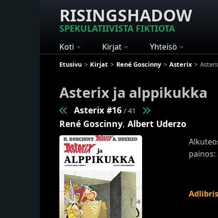
RISINGSHADOW
SPEKULATIIVISTA FIKTIOTA
Koti
Kirjat
Yhteisö
Etusivu
Kirjat
René Goscinny
Asterix
Asteri
Asterix ja alppikukka
Asterix #16
/ 41
René Goscinny
,
Albert Uderzo
Alkuteo
painos:
Adlibri