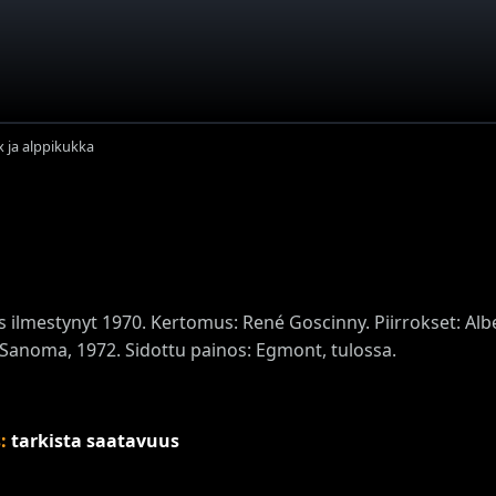
x ja alppikukka
s ilmestynyt 1970. Kertomus: René Goscinny. Piirrokset: Al
 Sanoma, 1972. Sidottu painos: Egmont, tulossa.
s:
tarkista saatavuus