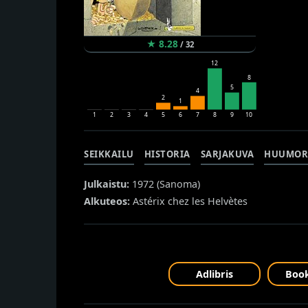
★
8.28
/
32
12
8
5
4
2
1
1
2
3
4
5
6
7
8
9
10
SEIKKAILU
HISTORIA
SARJAKUVA
HUUMOR
Julkaistu:
1972 (
Sanoma
)
Alkuteos:
Astérix chez les Helvètes
Adlibris
Book