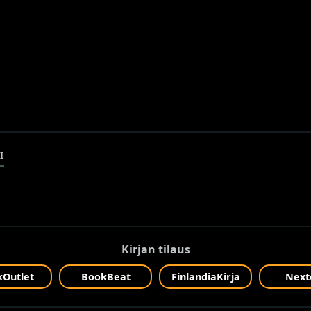
I
Kirjan tilaus
Outlet
BookBeat
FinlandiaKirja
Next