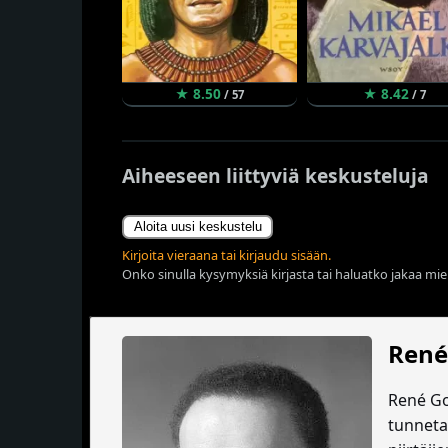
★ 8.50
★ 8.42
/ 57
/ 7
Aiheeseen liittyviä keskusteluja
Aloita uusi keskustelu
Kirjoita vieraana tai kirjaudu sisään.
Onko sinulla kysymyksiä kirjasta tai haluatko jakaa miel
René
René Gos
tunneta