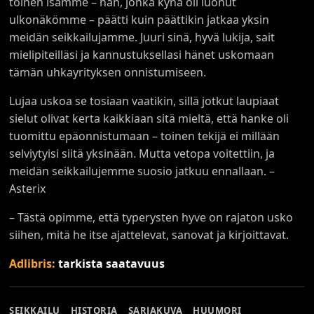
toinen isämme – hän, jonka kynä oli luonut
ulkonäkömme – päätti kuin päättikin jatkaa yksin
meidän seikkailujamme. Juuri sinä, hyvä lukija, sait
mielipiteilläsi ja kannustuksellasi hänet uskomaan
tämän uhkayrityksen onnistumiseen.
Lujaa uskoa se tosiaan vaatikin, sillä jotkut laupiaat
sielut olivat kerta kaikkiaan sitä mieltä, että hanke oli
tuomittu epäonnistumaan – toinen tekijä ei millään
selviytyisi siitä yksinään. Mutta vetopa voitettiin, ja
meidän seikkailujemme suosio jatkuu ennallaan. –
Asterix
– Tästä opimme, että typerysten hyve on rajaton usko
siihen, mitä he itse ajattelevat, sanovat ja kirjoittavat.
Adlibris:
tarkista saatavuus
SEIKKAILU
HISTORIA
SARJAKUVA
HUUMORI