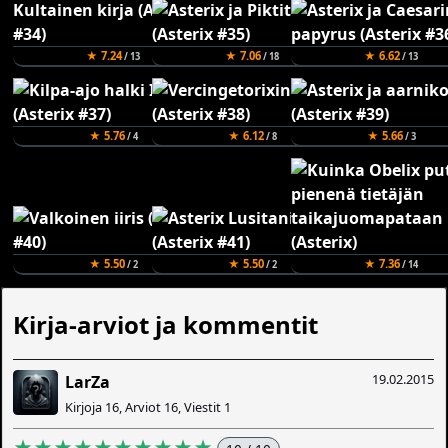
★ 7.24
★ 7.06
★ 6.62
/ 13
/ 18
/ 13
★ 5.76
★ 6.12
★ 5.66
/ 4
/ 8
/ 3
★ 5.50
★ 5.50
★ 7.36
/ 2
/ 2
/ 14
Kirja-arviot ja kommentit
19.02.2015
LarZa
Kirjoja 16, Arviot 16, Viestit 1
★★★★★★★★★★