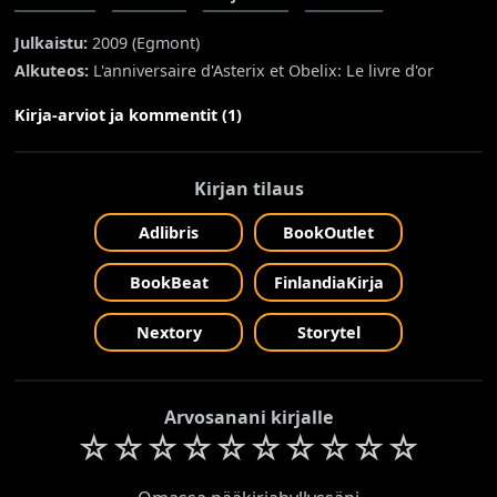
Julkaistu:
2009 (
Egmont
)
Alkuteos:
L'anniversaire d'Asterix et Obelix: Le livre d'or
Kirja-arviot ja kommentit (1)
Kirjan tilaus
Adlibris
BookOutlet
BookBeat
FinlandiaKirja
Nextory
Storytel
Arvosanani kirjalle
☆
☆
☆
☆
☆
☆
☆
☆
☆
☆