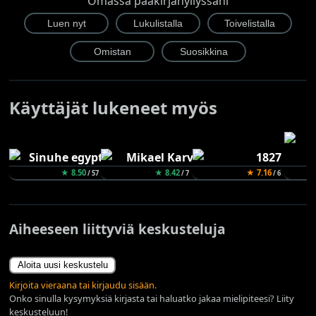
Omassa pääkirjahyllyssäni
Käyttäjät lukeneet myös
★ 8.50
★ 8.42
★ 7.16
/ 57
/ 7
/ 6
Aiheeseen liittyviä keskusteluja
Aloita uusi keskustelu
Kirjoita vieraana tai kirjaudu sisään.
Onko sinulla kysymyksiä kirjasta tai haluatko jakaa mielipiteesi? Liity
keskusteluun!