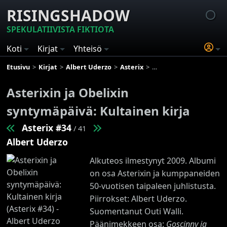
RISINGSHADOW
SPEKULATIIVISTA FIKTIOTA
Koti
Kirjat
Yhteisö
Etusivu
Kirjat
Albert Uderzo
Asterix
Asterixin ja Obelixin syn
Asterixin ja Obelixin
syntymäpäivä: Kultainen kirja
Asterix #34
/ 41
Albert Uderzo
Alkuteos ilmestynyt 2009. Albumi
on osa Asterixin ja kumppaneiden
50-vuotisen taipaleen juhlistusta.
Piirrokset: Albert Uderzo.
Suomentanut Outi Walli.
Päänimekkeen osa:
Goscinny ja