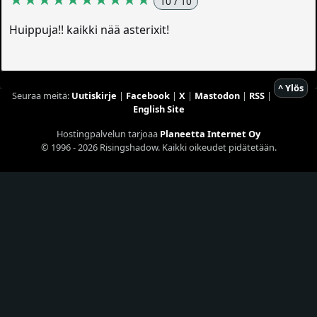
10 / 10
Huippuja!! kaikki nää asterixit!
^ Ylös
Seuraa meitä:
Uutiskirje
|
Facebook
|
X
|
Mastodon
|
RSS
|
English Site
Hostingpalvelun tarjoaa
Planeetta Internet Oy
© 1996 - 2026 Risingshadow. Kaikki oikeudet pidätetään.