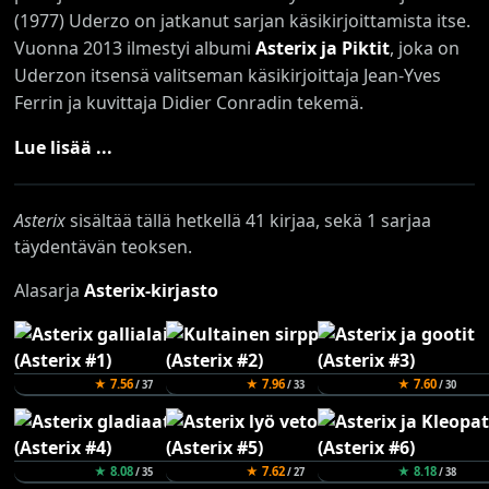
(1977) Uderzo on jatkanut sarjan käsikirjoittamista itse.
Vuonna 2013 ilmestyi albumi
Asterix ja Piktit
, joka on
Uderzon itsensä valitseman käsikirjoittaja Jean-Yves
Ferrin ja kuvittaja Didier Conradin tekemä.
Lue lisää ...
Asterix
sisältää tällä hetkellä 41 kirjaa, sekä 1 sarjaa
täydentävän teoksen.
Alasarja
Asterix-kirjasto
★ 7.56
★ 7.96
★ 7.60
/ 37
/ 33
/ 30
★ 8.08
★ 7.62
★ 8.18
/ 35
/ 27
/ 38