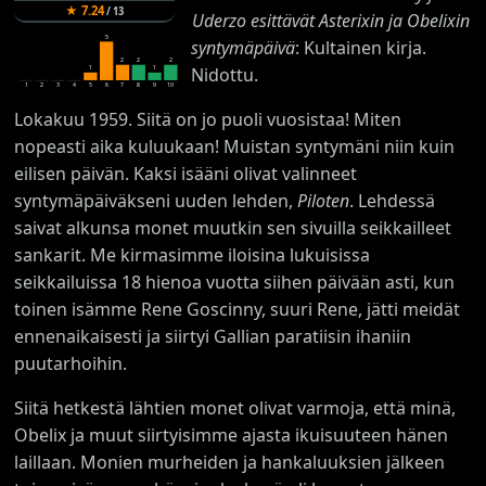
★
7.24
/
13
Uderzo esittävät Asterixin ja Obelixin
5
syntymäpäivä
: Kultainen kirja.
2
2
2
Nidottu.
1
1
1
2
3
4
5
6
7
8
9
10
Lokakuu 1959. Siitä on jo puoli vuosistaa! Miten
nopeasti aika kuluukaan! Muistan syntymäni niin kuin
eilisen päivän. Kaksi isääni olivat valinneet
syntymäpäiväkseni uuden lehden,
Piloten
. Lehdessä
saivat alkunsa monet muutkin sen sivuilla seikkailleet
sankarit. Me kirmasimme iloisina lukuisissa
seikkailuissa 18 hienoa vuotta siihen päivään asti, kun
toinen isämme Rene Goscinny, suuri Rene, jätti meidät
ennenaikaisesti ja siirtyi Gallian paratiisin ihaniin
puutarhoihin.
Siitä hetkestä lähtien monet olivat varmoja, että minä,
Obelix ja muut siirtyisimme ajasta ikuisuuteen hänen
laillaan. Monien murheiden ja hankaluuksien jälkeen