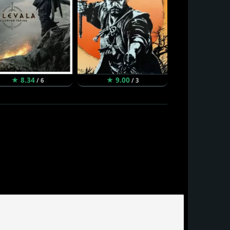
★ 8.34
★ 9.00
★ 9.66
/ 6
/ 3
/