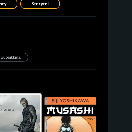
ory
Storytel