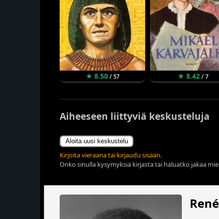
★ 8.50
★ 8.42
/ 57
/ 7
Aiheeseen liittyviä keskusteluja
Aloita uusi keskustelu
Kirjoita vieraana tai kirjaudu sisään.
Onko sinulla kysymyksiä kirjasta tai haluatko jakaa miel
René