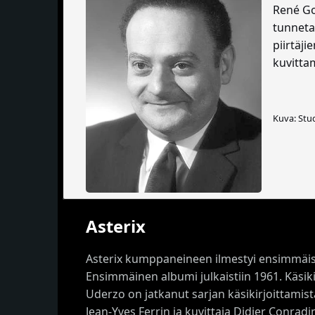
René Gos
tunneta
piirtäji
kuvitt
Kuva: Stu
Asterix
Asterix kumppaneineen ilmestyi ensimmäisen 
Ensimmäinen albumi julkaistiin 1961. Käsik
Uderzo on jatkanut sarjan käsikirjoittamis
Jean-Yves Ferrin ja kuvittaja Didier Conrad