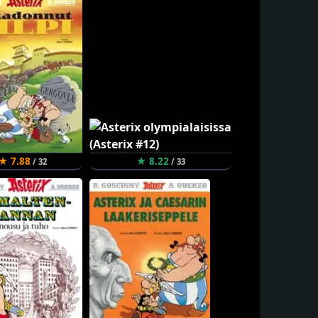
★ 7.88
★ 8.22
/ 32
/ 33