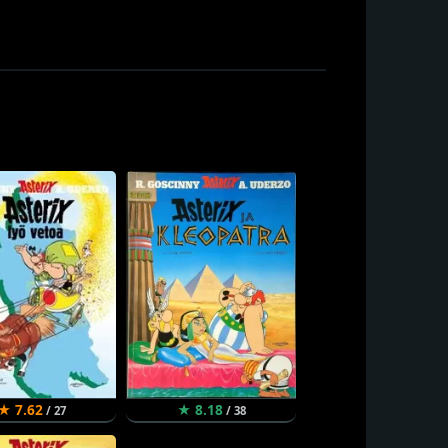
★ 7.62
★ 8.18
/ 27
/ 38