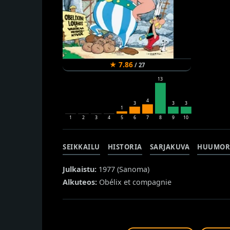
★
7.86
/
27
13
4
3
3
3
1
1
2
3
4
5
6
7
8
9
10
SEIKKAILU
HISTORIA
SARJAKUVA
HUUMOR
Julkaistu:
1977 (
Sanoma
)
Alkuteos:
Obélix et compagnie