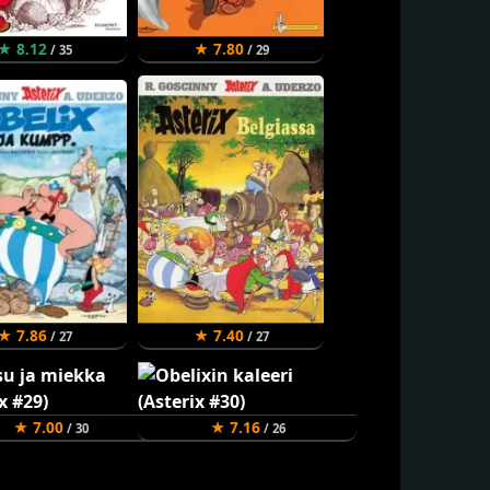
★ 8.12
★ 7.80
/ 35
/ 29
★ 7.86
★ 7.40
/ 27
/ 27
★ 7.00
★ 7.16
/ 30
/ 26