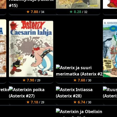
★ 7.80
★ 8.28
/ 34
/ 32
★ 7.90
★ 7.60
/ 29
/ 30
★ 7.10
★ 6.74
/ 29
/ 30