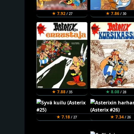
★ 7.92
★ 7.86
/ 27
/ 30
★ 7.88
★ 8.08
/ 35
/ 28
★ 7.18
★ 7.34
/ 27
/ 26