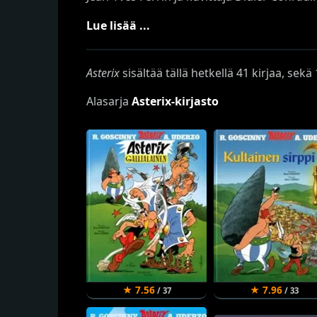
Lue lisää ...
Asterix
sisältää tällä hetkellä 41 kirjaa, sek
Alasarja
Asterix-kirjasto
★ 7.56
★ 7.96
/ 37
/ 33