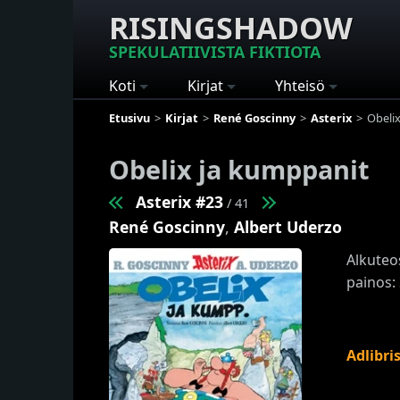
RISINGSHADOW
SPEKULATIIVISTA FIKTIOTA
Koti
Kirjat
Yhteisö
Etusivu
Kirjat
René Goscinny
Asterix
Obeli
Obelix ja kumppanit
Asterix #23
/ 41
René Goscinny
,
Albert Uderzo
Alkuteo
painos:
Adlibri