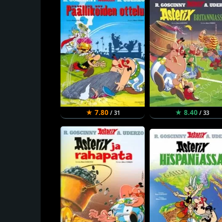
★ 7.80
★ 8.40
/ 31
/ 33