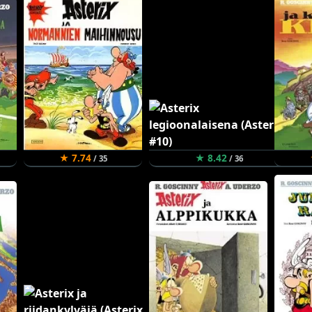
★ 7.74
★ 8.42
/ 35
/ 36