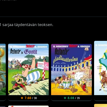
ä 1 sarjaa täydentävän teoksen.
★ 7.60
★ 8.08
/ 30
/ 35