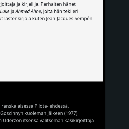
ttaja ja kirjailija. Parhaiten hänet
 Luke
ja
Ahmed Ahne
, joita hän teki eri
anut lastenkirjoja kuten Jean-Jacques Sempén
 ranskalaisessa Pilote-lehdessä.
o. Goscinnyn kuoleman jälkeen (1977)
on Uderzon itsensä valitseman käsikirjoittaja