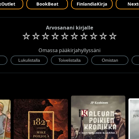
Outlet
BookBeat
FinlandiaKirja
Next
Arvosanani kirjalle
☆
☆
☆
☆
☆
☆
☆
☆
☆
☆
Omassa pääkirjahyllyssäni