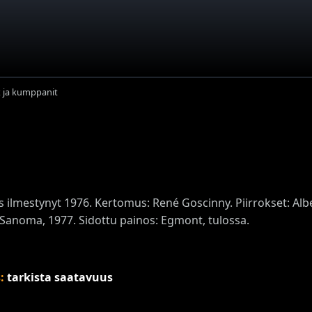
x ja kumppanit
s ilmestynyt 1976. Kertomus: René Goscinny. Piirrokset: Al
 Sanoma, 1977. Sidottu painos: Egmont, tulossa.
s:
tarkista saatavuus