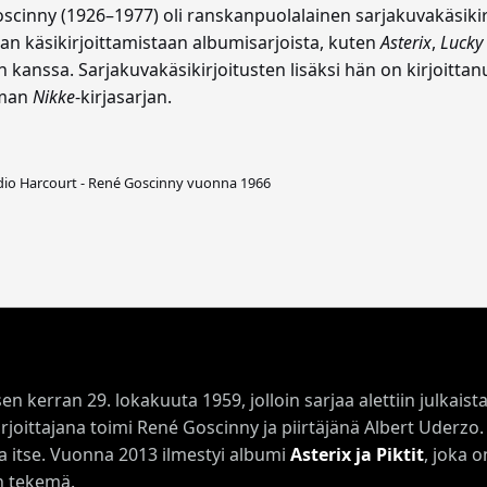
cinny (1926–1977) oli ranskanpuolalainen sarjakuvakäsikirjoi
an käsikirjoittamistaan albumisarjoista, kuten
Asterix
,
Lucky
en kanssa. Sarjakuvakäsikirjoitusten lisäksi hän on kirjoitt
aman
Nikke
-kirjasarjan.
dio Harcourt - René Goscinny vuonna 1966
kerran 29. lokakuuta 1959, jolloin sarjaa alettiin julkaista
irjoittajana toimi René Goscinny ja piirtäjänä Albert Uderz
ta itse. Vuonna 2013 ilmestyi albumi
Asterix ja Piktit
, joka 
in tekemä.