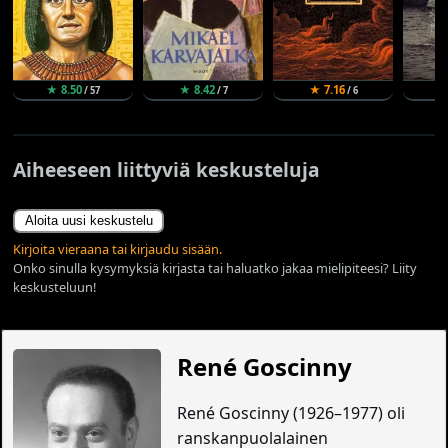
★ 8.50
★ 8.42
★ 7.16
★
/ 57
/ 7
/ 6
Aiheeseen liittyviä keskusteluja
Aloita uusi keskustelu
Kirjoita vieraana tai kirjaudu sisään.
Onko sinulla kysymyksiä kirjasta tai haluatko jakaa mielipiteesi? Liity
keskusteluun!
René Goscinny
René Goscinny (1926–1977) oli
ranskanpuolalainen