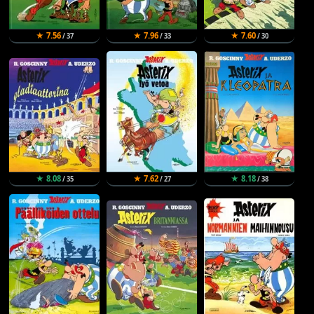
★ 7.56
★ 7.96
★ 7.60
/ 37
/ 33
/ 30
★ 8.08
★ 7.62
★ 8.18
/ 35
/ 27
/ 38