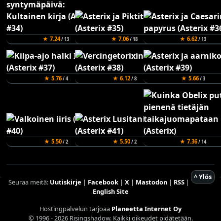
★ 7.24
★ 7.06
★ 6.62
/ 13
/ 18
/ 13
★ 5.76
★ 6.12
★ 5.66
/ 4
/ 8
/ 3
★ 5.50
★ 5.50
★ 7.36
/ 2
/ 2
/ 14
^ Ylös
Seuraa meitä:
Uutiskirje
|
Facebook
|
X
|
Mastodon
|
RSS
|
English Site
Hostingpalvelun tarjoaa
Planeetta Internet Oy
© 1996 - 2026 Risingshadow. Kaikki oikeudet pidätetään.