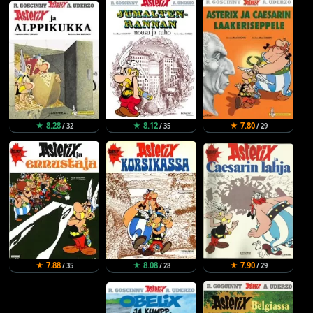
★ 8.28
★ 8.12
★ 7.80
/ 32
/ 35
/ 29
★ 7.88
★ 8.08
★ 7.90
/ 35
/ 28
/ 29