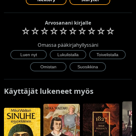
Arvosanani kirjalle
☆
☆
☆
☆
☆
☆
☆
☆
☆
☆
Omassa pääkirjahyllyssäni
Käyttäjät lukeneet myös