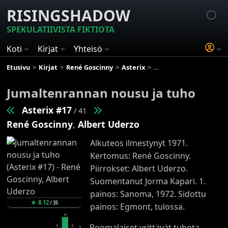
RISINGSHADOW
SPEKULATIIVISTA FIKTIOTA
Koti
Kirjat
Yhteisö
Etusivu
Kirjat
René Goscinny
Asterix
Jumaltenrannan nousu j
Jumaltenrannan nousu ja tuho
Asterix #17
/ 41
René Goscinny
,
Albert Uderzo
Alkuteos ilmestynyt 1971.
Kertomus: René Goscinny.
Piirrokset: Albert Uderzo.
Suomentanut Jorma Kapari. 1.
painos: Sanoma, 1972. Sidottu
★
8.12
/
35
painos: Egmont, tulossa.
15
Roomalaiset yrittävät tuhota
6
6
5