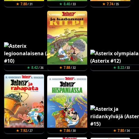
★ 7.80
★ 8.40
★ 7.74
/ 31
/ 33
/ 35
★ 8.42
★ 7.88
★ 8.22
/ 36
/ 32
/ 33
★ 7.92
★ 7.86
★ 7.80
/ 27
/ 30
/ 34