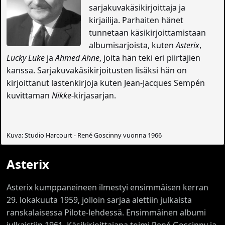
sarjakuvakäsikirjoittaja ja
kirjailija. Parhaiten hänet
tunnetaan käsikirjoittamistaan
albumisarjoista, kuten
Asterix
,
Lucky Luke
ja
Ahmed Ahne
, joita hän teki eri piirtäjien
kanssa. Sarjakuvakäsikirjoitusten lisäksi hän on
kirjoittanut lastenkirjoja kuten Jean-Jacques Sempén
kuvittaman
Nikke
-kirjasarjan.
Kuva: Studio Harcourt - René Goscinny vuonna 1966
Asterix
Asterix kumppaneineen ilmestyi ensimmäisen kerran
29. lokakuuta 1959, jolloin sarjaa alettiin julkaista
ranskalaisessa Pilote-lehdessä. Ensimmäinen albumi
julkaistiin 1961. Käsikirjoittajana toimi René Goscinny ja