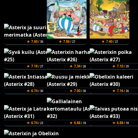
★ 7.60
★ 7.86
★ 7.40
/ 30
/ 27
/ 27
★ 7.18
★ 7.34
★ 7.10
/ 27
/ 26
/ 29
★ 6.74
★ 7.00
★ 7.16
/ 30
/ 30
/ 26
★ 6.74
★ 6.88
★ 6.88
/ 23
/ 18
/ 18