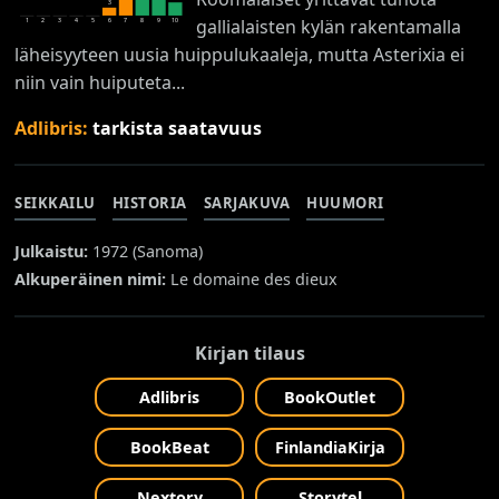
3
gallialaisten kylän rakentamalla
1
2
3
4
5
6
7
8
9
10
läheisyyteen uusia huippulukaaleja, mutta Asterixia ei
niin vain huiputeta...
Adlibris:
tarkista saatavuus
SEIKKAILU
HISTORIA
SARJAKUVA
HUUMORI
Julkaistu:
1972 (
Sanoma
)
Alkuperäinen nimi:
Le domaine des dieux
Kirjan tilaus
Adlibris
BookOutlet
BookBeat
FinlandiaKirja
Nextory
Storytel