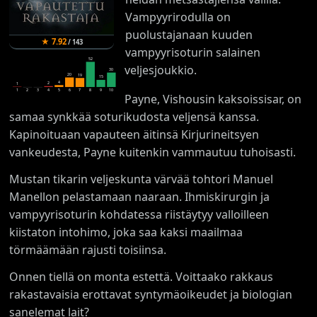
Vampyyrirodulla on
puolustajanaan kuuden
★
7.92
/
143
vampyyrisoturin salainen
52
veljesjoukkio.
30
20
19
15
4
2
1
1
2
3
4
5
6
7
8
9
10
Payne, Vishousin kaksoissisar, on
samaa synkkää soturikudosta veljensä kanssa.
Kapinoituaan vapauteen äitinsä Kirjurineitsyen
vankeudesta, Payne kuitenkin vammautuu tuhoisasti.
Mustan tikarin veljeskunta värvää tohtori Manuel
Manellon pelastamaan naaraan. Ihmiskirurgin ja
vampyyrisoturin kohdatessa riistäytyy valloilleen
kiistaton intohimo, joka saa kaksi maailmaa
törmäämään rajusti toisiinsa.
Onnen tiellä on monta estettä. Voittaako rakkaus
rakastavaisia erottavat syntymäoikeudet ja biologian
sanelemat lait?