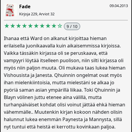
09.04.2013
Fade
Kirjoja 229, Arviot 32
★★★★★★★★★☆
9 / 10
Ihanaa että Ward on alkanut kirjoittaa hieman
erilaisella juonikaavalla kuin aikaisemmissa kirjoissa.
Vaikka tässäkin kirjassa oli se peruskaava, että
vampyyri löytää itselleen puolison, niin silti kirjassa oli
myös niin paljon muuta. Oli mukava taas lukea hieman
Vishousista ja Janesta. Qhuinnin ongelmat ovat myös
ihan mielenkiintoisia, mutta mielestäni se alkaa jo
pyöriä saman asian ympärillä liikaa. Toki Qhuinnin ja
Blayn völinen juttu etenee aina välillä, mutta
turhanpäiväiset kohdat olisi voinut jättää ehkä hieman
vähemmälle.. Muutenkin kirjan kokoon nähden olisin
halunnut lukea enemmän Paynesta ja Mannysta, sillä
nyt tuntui että heistä ei kerrottu kovinkaan paljoa.