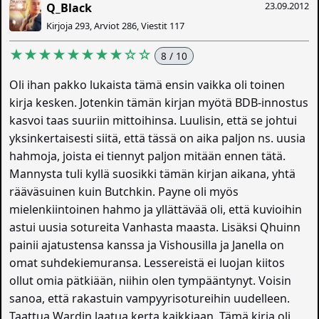
23.09.2012
Q_Black
Kirjoja 293, Arviot 286, Viestit 117
★★★★★★★★☆☆
8 / 10
Oli ihan pakko lukaista tämä ensin vaikka oli toinen
kirja kesken. Jotenkin tämän kirjan myötä BDB-innostus
kasvoi taas suuriin mittoihinsa. Luulisin, että se johtui
yksinkertaisesti siitä, että tässä on aika paljon ns. uusia
hahmoja, joista ei tiennyt paljon mitään ennen tätä.
Mannysta tuli kyllä suosikki tämän kirjan aikana, yhtä
rääväsuinen kuin Butchkin. Payne oli myös
mielenkiintoinen hahmo ja yllättävää oli, että kuvioihin
astui uusia sotureita Vanhasta maasta. Lisäksi Qhuinn
painii ajatustensa kanssa ja Vishousilla ja Janella on
omat suhdekiemuransa. Lessereistä ei luojan kiitos
ollut omia pätkiään, niihin olen tympääntynyt. Voisin
sanoa, että rakastuin vampyyrisotureihin uudelleen.
Taattua Wardin laatua kerta kaikkiaan. Tämä kirja oli