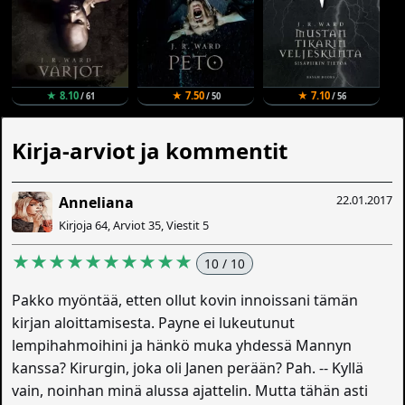
★ 8.10
★ 7.50
★ 7.10
/ 61
/ 50
/ 56
Kirja-arviot ja kommentit
22.01.2017
Anneliana
Kirjoja 64, Arviot 35, Viestit 5
★★★★★★★★★★
10 / 10
Pakko myöntää, etten ollut kovin innoissani tämän
kirjan aloittamisesta. Payne ei lukeutunut
lempihahmoihini ja hänkö muka yhdessä Mannyn
kanssa? Kirurgin, joka oli Janen perään? Pah. -- Kyllä
vain, noinhan minä alussa ajattelin. Mutta tähän asti