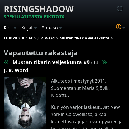
RISINGSHADOW
SPEKULATIIVISTA FIKTIOTA
Koti
Kirjat
Yhteisö
Etusivu
Kirjat
J. R. Ward
Mustan tikarin veljeskunta
Vapautet
Vapautettu rakastaja
Mustan tikarin veljeskunta #9
/ 14
J. R. Ward
Alkuteos ilmestynyt 2011.
Suomentanut Maria Sjövik.
Nidottu.
Kun yön varjot laskeutuvat New
Yorkin Caldwellissa, alkaa
kuolettava ajojahti vampyyrien ja
heidän metsästäjiensä välillä.