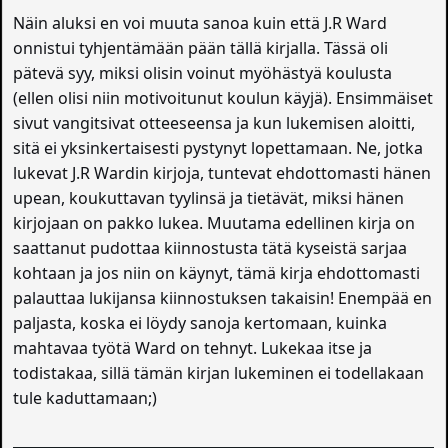
Näin aluksi en voi muuta sanoa kuin että J.R Ward
onnistui tyhjentämään pään tällä kirjalla. Tässä oli
pätevä syy, miksi olisin voinut myöhästyä koulusta
(ellen olisi niin motivoitunut koulun käyjä). Ensimmäiset
sivut vangitsivat otteeseensa ja kun lukemisen aloitti,
sitä ei yksinkertaisesti pystynyt lopettamaan. Ne, jotka
lukevat J.R Wardin kirjoja, tuntevat ehdottomasti hänen
upean, koukuttavan tyylinsä ja tietävät, miksi hänen
kirjojaan on pakko lukea. Muutama edellinen kirja on
saattanut pudottaa kiinnostusta tätä kyseistä sarjaa
kohtaan ja jos niin on käynyt, tämä kirja ehdottomasti
palauttaa lukijansa kiinnostuksen takaisin! Enempää en
paljasta, koska ei löydy sanoja kertomaan, kuinka
mahtavaa työtä Ward on tehnyt. Lukekaa itse ja
todistakaa, sillä tämän kirjan lukeminen ei todellakaan
tule kaduttamaan;)