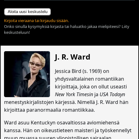
Aloita uusi keskustelu
Kirjoita vieraana tai kirjaudu sisään.
Onko sinulla kysymyksiä kirjasta tai haluatko jakaa mielipiteesi? Liity
keskusteluun!
J. R. Ward
Jessica Bird (s. 1969) on
yhdysvaltalainen romantiikan
kirjoittaja, joka on ollut useasti
New York Timesin
ja
USA Todayn
menestyskirjalistojen kärjessä. Nimellä J. R. Ward hän
kirjoittaa paranormaalia romantiikkaa.
Ward asuu Kentuckyn osavaltiossa aviomiehensä
kanssa. Hän on oikeustieteen maisteri ja työskennellyt
muun muassa suuren yliopistollisen sairaalan