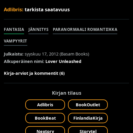
Adlibris:
tarkista saatavuus
FANTASIA
JÄNNITYS
PARANORMAALI ROMANTIIKKA
VAMPYYRIT
Julkaistu:
syyskuu 17, 2012 (
Basam Books
)
Alkuperäinen nimi:
Lover Unleashed
Kirja-arviot ja kommentit (6)
Kirjan tilaus
Adlibris
BookOutlet
BookBeat
FinlandiaKirja
Nextory
Storytel