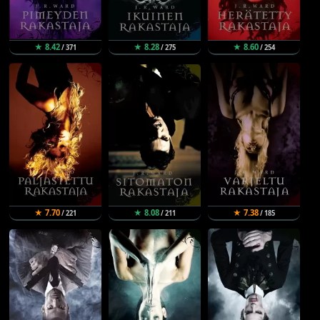
★ 8.42
★ 8.28
★ 8.60
/ 371
/ 275
/ 254
★ 7.70
★ 8.08
★ 7.38
/ 221
/ 211
/ 185