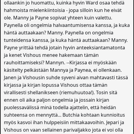
ollaankin jo huomattu, kuinka hyvin Ward osaa tehdä
hahmoista mielenkiintoisia - jopa silloin kun he eivät
ole. Manny ja Payne sopivat yhteen kuin valettu.
Paynella oli ongelmia halvaantumisensa kanssa, ja kuka
häntä auttaakaan? Manny. Paynella on ongelmia
tunteidensa kanssa, ja kuka häntä auttaakaan? Manny.
Payne yrittää tehdä jotain hyvin anteeksiantamatonta
ja kenet Vishous menee hakemaan tämän
rauhoittamiseksi? Mannyn. --Kirjassa ei myöskään
käsitelty pelkästään Mannya ja Paynea, ei ollenkaan.
Janen ja Vishousin suhde syveni aivan mahtavasti tässä
kirjassa ja kirjan lopussa Vishous ottaa tämän
virallisesti shellanikseen (riemuhuutoa!). Tosin sitä
ennen oli aika paljon ongelmia ja jossain kirjan
puolessavälissä minä todella ajattelin, että heidän
suhteensa on mennyttä... Butchia kohtaan kunnioitus
myös kasvoi ihan hulppeisiin mittakaavoihin. Jepari ja
Vishous on vaan sellainen parivaljakko jota ei voi olla