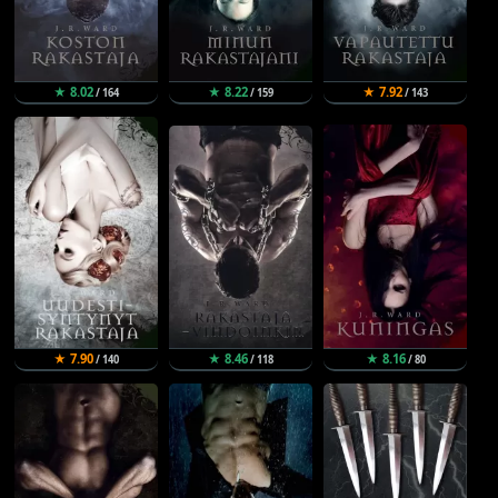
★ 8.02
★ 8.22
★ 7.92
/ 164
/ 159
/ 143
★ 7.90
★ 8.46
★ 8.16
/ 140
/ 118
/ 80