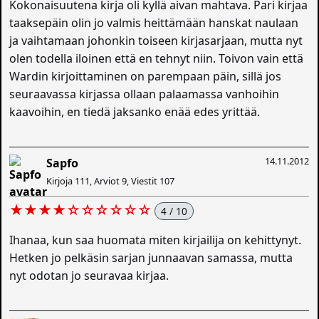
Kokonaisuutena kirja oli kyllä aivan mahtava. Pari kirjaa
taaksepäin olin jo valmis heittämään hanskat naulaan
ja vaihtamaan johonkin toiseen kirjasarjaan, mutta nyt
olen todella iloinen että en tehnyt niin. Toivon vain että
Wardin kirjoittaminen on parempaan päin, sillä jos
seuraavassa kirjassa ollaan palaamassa vanhoihin
kaavoihin, en tiedä jaksanko enää edes yrittää.
14.11.2012
Sapfo
Kirjoja 111, Arviot 9, Viestit 107
★★★★☆☆☆☆☆☆
4 / 10
Ihanaa, kun saa huomata miten kirjailija on kehittynyt.
Hetken jo pelkäsin sarjan junnaavan samassa, mutta
nyt odotan jo seuravaa kirjaa.