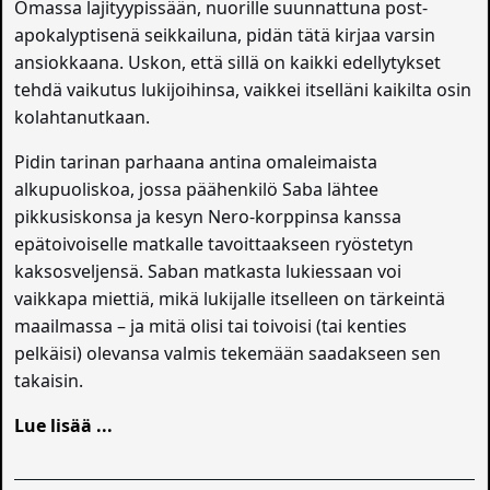
Omassa lajityypissään, nuorille suunnattuna post-
apokalyptisenä seikkailuna, pidän tätä kirjaa varsin
ansiokkaana. Uskon, että sillä on kaikki edellytykset
tehdä vaikutus lukijoihinsa, vaikkei itselläni kaikilta osin
kolahtanutkaan.
Pidin tarinan parhaana antina omaleimaista
alkupuoliskoa, jossa päähenkilö Saba lähtee
pikkusiskonsa ja kesyn Nero-korppinsa kanssa
epätoivoiselle matkalle tavoittaakseen ryöstetyn
kaksosveljensä. Saban matkasta lukiessaan voi
vaikkapa miettiä, mikä lukijalle itselleen on tärkeintä
maailmassa – ja mitä olisi tai toivoisi (tai kenties
pelkäisi) olevansa valmis tekemään saadakseen sen
takaisin.
Lue lisää ...