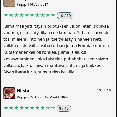
Kirjoja 146, Arviot 37
★★★★★★★★★★
10 / 10
Julma maa ylitti täysin odotukseni. Juoni eteni sopivaa
vauhtia, eikä jääty liikaa roikkumaan. Saba oli jotenkin
tosi mielenkiintoinen ja itse tykästyin häneen heti,
vaikka olikin välillä vähä turhan julma Emmiä kohtaan.
Kuolemanenkeli oli rohkea, julma ja aluksi
kovasydäminen, joka taistelee puhahehkuisen raivon
vallassa. Jack oli aivan mahtava ja ihana ja kaikkee..
Aivan ihana kirja, suosittelen kaikille!
19.07.2013
Hiistu
Kirjoja 685, Arviot 12, Viestit 3865
★★★★★★★★☆☆
8 / 10