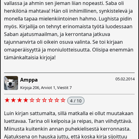
vallassa ja ahmin sen jieman liian nopeasti. Saba oli
henkilönä mahtava! Hän oli inhimillinen, synkistelevä ja
monella tapaa mielenkiintoinen hahmo. Lughista pidin
myös. Kirjailija on tehnyt erinomaista työtä luodessaan
Saban ajatusmaailman, ja kerrontana jatkuva
tajunnanvirta oli oikein osuva valinta. Se toi kirjaan
omaperäisyyttä ja moniulotteisuutta. Olisipa enemmän
tämänkaltaisia kirjoja!
05.02.2014
Amppa
Kirjoja 206, Arviot 1, Viestit 7
★★★★☆☆☆☆☆☆
4 / 10
Luin kirjan sattumalta, sillä matkalla ei ollut muutakaan
luettavaa. Tarina oli kelpoisa ja reipas, ihan viihdyttävä.
Miinusta kuitenkin annan puhekielisestä kerronnasta.
Ajatuksena on hauska juttu, että koska kirja sijoittuu