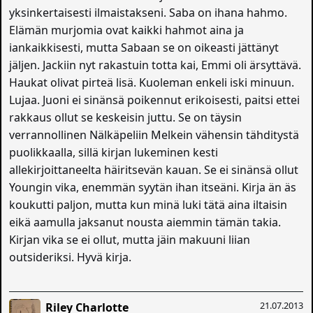
yksinkertaisesti ilmaistakseni. Saba on ihana hahmo.
Elämän murjomia ovat kaikki hahmot aina ja
iankaikkisesti, mutta Sabaan se on oikeasti jättänyt
jäljen. Jackiin nyt rakastuin totta kai, Emmi oli ärsyttävä.
Haukat olivat pirteä lisä. Kuoleman enkeli iski minuun.
Lujaa. Juoni ei sinänsä poikennut erikoisesti, paitsi ettei
rakkaus ollut se keskeisin juttu. Se on täysin
verrannollinen Nälkäpeliin Melkein vähensin tähditystä
puolikkaalla, sillä kirjan lukeminen kesti
allekirjoittaneelta häiritsevän kauan. Se ei sinänsä ollut
Youngin vika, enemmän syytän ihan itseäni. Kirja än äs
koukutti paljon, mutta kun minä luki tätä aina iltaisin
eikä aamulla jaksanut nousta aiemmin tämän takia.
Kirjan vika se ei ollut, mutta jäin makuuni liian
outsideriksi. Hyvä kirja.
21.07.2013
Riley Charlotte