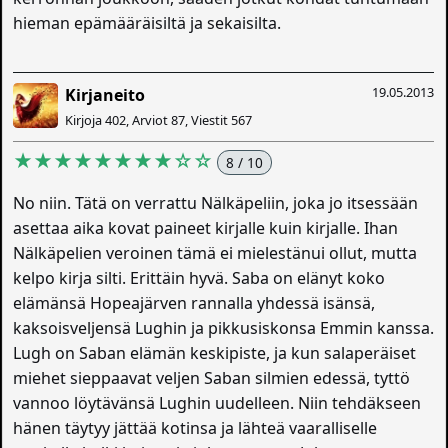
hieman epämääräisiltä ja sekaisilta.
19.05.2013
Kirjaneito
Kirjoja 402, Arviot 87, Viestit 567
★★★★★★★★☆☆
8 / 10
No niin. Tätä on verrattu Nälkäpeliin, joka jo itsessään
asettaa aika kovat paineet kirjalle kuin kirjalle. Ihan
Nälkäpelien veroinen tämä ei mielestänui ollut, mutta
kelpo kirja silti. Erittäin hyvä. Saba on elänyt koko
elämänsä Hopeajärven rannalla yhdessä isänsä,
kaksoisveljensä Lughin ja pikkusiskonsa Emmin kanssa.
Lugh on Saban elämän keskipiste, ja kun salaperäiset
miehet sieppaavat veljen Saban silmien edessä, tyttö
vannoo löytävänsä Lughin uudelleen. Niin tehdäkseen
hänen täytyy jättää kotinsa ja lähteä vaaralliselle