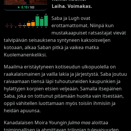
Laiha. Voimakas.
★
8.18
/
103
29
27
Saba ja Lugh ovat
20
11
9
erottamattomat. Niinpä kun
3
2
1
1
1
2
3
4
5
6
7
8
9
10
mustakaapuiset ratsastajat vievät
talvipäivän seisauksena syntyneen kaksoisveljen
kotoaan, alkaa Saban pitkä ja vaikea matka
Kuolemanenkeliksi.
Maailma eristäytyneen kotiseudun ulkopuolella on
raakalaismainen ja vailla lakia ja järjestystä. Saba joutuu
raivaamaan tiensä läpi tuhoutuneiden kaupunkien ja
hylättyjen korpien etsien veljeään. Samalla itsepäinen
Saba, joka on tottunut pitämään huolta vain itsestään,
oppii vähitellen luottamaan myös toisiin ihmisiin ja
heidän apuunsa.
Kanadalaisen Moira Youngin
Julma maa
aloittaa
toiminnallisen ja ahmittavan trilogian tulevaisuuden