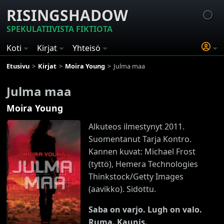
RISINGSHADOW
SPEKULATIIVISTA FIKTIOTA
Koti
Kirjat
Yhteisö
Etusivu
Kirjat
Moira Young
Julma maa
Julma maa
Moira Young
Alkuteos ilmestynyt 2011.
Suomentanut Tarja Kontro.
Kannen kuvat: Michael Frost
(tyttö), Hemera Technologies
Thinkstock/Getty Images
(aavikko). Sidottu.
Saba on varjo. Lugh on valo.
Ruma. Kaunis.