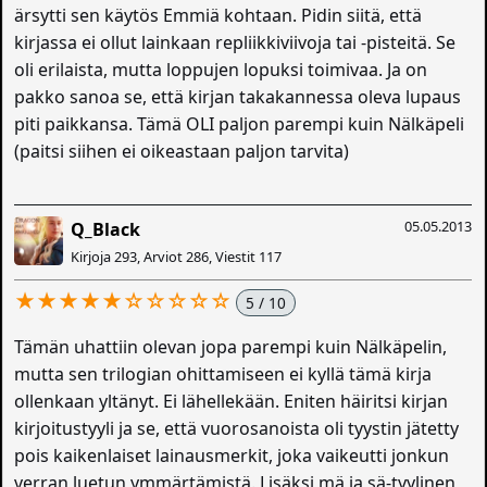
ärsytti sen käytös Emmiä kohtaan. Pidin siitä, että
kirjassa ei ollut lainkaan repliikkiviivoja tai -pisteitä. Se
oli erilaista, mutta loppujen lopuksi toimivaa. Ja on
pakko sanoa se, että kirjan takakannessa oleva lupaus
piti paikkansa. Tämä OLI paljon parempi kuin Nälkäpeli
(paitsi siihen ei oikeastaan paljon tarvita)
05.05.2013
Q_Black
Kirjoja 293, Arviot 286, Viestit 117
★★★★★☆☆☆☆☆
5 / 10
Tämän uhattiin olevan jopa parempi kuin Nälkäpelin,
mutta sen trilogian ohittamiseen ei kyllä tämä kirja
ollenkaan yltänyt. Ei lähellekään. Eniten häiritsi kirjan
kirjoitustyyli ja se, että vuorosanoista oli tyystin jätetty
pois kaikenlaiset lainausmerkit, joka vaikeutti jonkun
verran luetun ymmärtämistä. Lisäksi mä ja sä-tyylinen