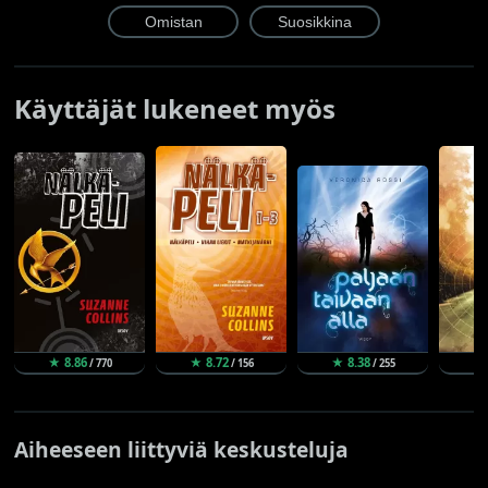
Käyttäjät lukeneet myös
★ 8.86
★ 8.72
★ 8.38
★ 
/ 770
/ 156
/ 255
Aiheeseen liittyviä keskusteluja