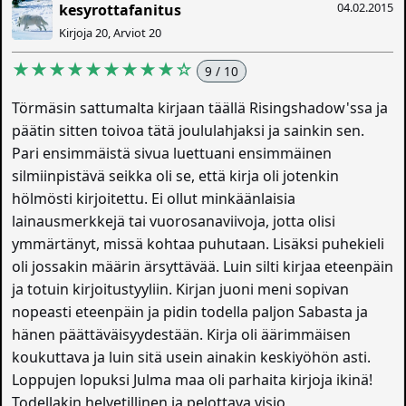
04.02.2015
kesyrottafanitus
Kirjoja 20, Arviot 20
★★★★★★★★★☆
9 / 10
Törmäsin sattumalta kirjaan täällä Risingshadow'ssa ja
päätin sitten toivoa tätä joululahjaksi ja sainkin sen.
Pari ensimmäistä sivua luettuani ensimmäinen
silmiinpistävä seikka oli se, että kirja oli jotenkin
hölmösti kirjoitettu. Ei ollut minkäänlaisia
lainausmerkkejä tai vuorosanaviivoja, jotta olisi
ymmärtänyt, missä kohtaa puhutaan. Lisäksi puhekieli
oli jossakin määrin ärsyttävää. Luin silti kirjaa eteenpäin
ja totuin kirjoitustyyliin. Kirjan juoni meni sopivan
nopeasti eteenpäin ja pidin todella paljon Sabasta ja
hänen päättäväisyydestään. Kirja oli äärimmäisen
koukuttava ja luin sitä usein ainakin keskiyöhön asti.
Loppujen lopuksi Julma maa oli parhaita kirjoja ikinä!
Todellakin helvetillinen ja pelottava visio