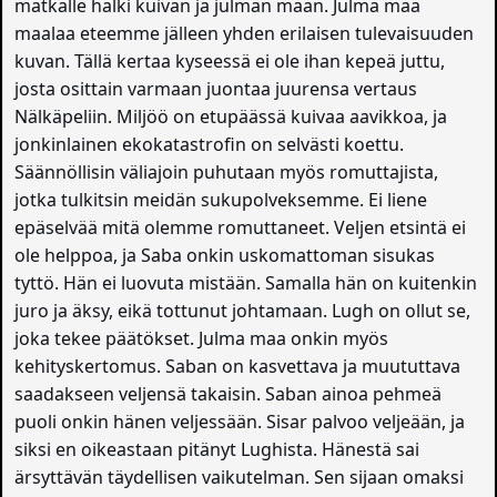
matkalle halki kuivan ja julman maan. Julma maa
maalaa eteemme jälleen yhden erilaisen tulevaisuuden
kuvan. Tällä kertaa kyseessä ei ole ihan kepeä juttu,
josta osittain varmaan juontaa juurensa vertaus
Nälkäpeliin. Miljöö on etupäässä kuivaa aavikkoa, ja
jonkinlainen ekokatastrofin on selvästi koettu.
Säännöllisin väliajoin puhutaan myös romuttajista,
jotka tulkitsin meidän sukupolveksemme. Ei liene
epäselvää mitä olemme romuttaneet. Veljen etsintä ei
ole helppoa, ja Saba onkin uskomattoman sisukas
tyttö. Hän ei luovuta mistään. Samalla hän on kuitenkin
juro ja äksy, eikä tottunut johtamaan. Lugh on ollut se,
joka tekee päätökset. Julma maa onkin myös
kehityskertomus. Saban on kasvettava ja muututtava
saadakseen veljensä takaisin. Saban ainoa pehmeä
puoli onkin hänen veljessään. Sisar palvoo veljeään, ja
siksi en oikeastaan pitänyt Lughista. Hänestä sai
ärsyttävän täydellisen vaikutelman. Sen sijaan omaksi