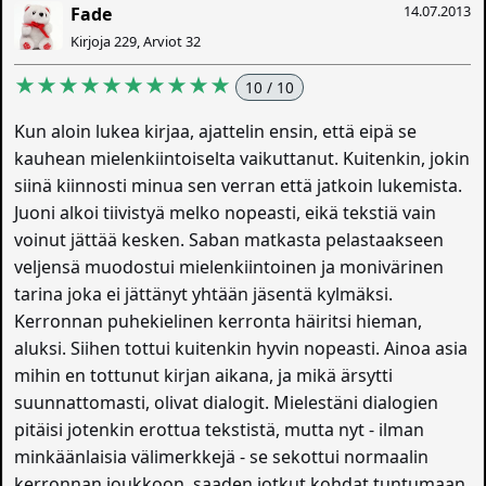
14.07.2013
Fade
Kirjoja 229, Arviot 32
★★★★★★★★★★
10 / 10
Kun aloin lukea kirjaa, ajattelin ensin, että eipä se
kauhean mielenkiintoiselta vaikuttanut. Kuitenkin, jokin
siinä kiinnosti minua sen verran että jatkoin lukemista.
Juoni alkoi tiivistyä melko nopeasti, eikä tekstiä vain
voinut jättää kesken. Saban matkasta pelastaakseen
veljensä muodostui mielenkiintoinen ja monivärinen
tarina joka ei jättänyt yhtään jäsentä kylmäksi.
Kerronnan puhekielinen kerronta häiritsi hieman,
aluksi. Siihen tottui kuitenkin hyvin nopeasti. Ainoa asia
mihin en tottunut kirjan aikana, ja mikä ärsytti
suunnattomasti, olivat dialogit. Mielestäni dialogien
pitäisi jotenkin erottua tekstistä, mutta nyt - ilman
minkäänlaisia välimerkkejä - se sekottui normaalin
kerronnan joukkoon, saaden jotkut kohdat tuntumaan