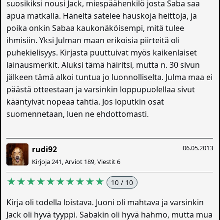
suosikiksi nousi Jack, miespäähenkilö josta Saba saa
apua matkalla. Häneltä satelee hauskoja heittoja, ja
poika onkin Sabaa kaukonäköisempi, mitä tulee
ihmisiin. Yksi Julman maan erikoisia piirteitä oli
puhekielisyys. Kirjasta puuttuivat myös kaikenlaiset
lainausmerkit. Aluksi tämä häiritsi, mutta n. 30 sivun
jälkeen tämä alkoi tuntua jo luonnolliselta. Julma maa ei
päästä otteestaan ja varsinkin loppupuolellaa sivut
kääntyivät nopeaa tahtia. Jos loputkin osat
suomennetaan, luen ne ehdottomasti.
06.05.2013
rudi92
Kirjoja 241, Arviot 189, Viestit 6
★★★★★★★★★★
10 / 10
Kirja oli todella loistava. Juoni oli mahtava ja varsinkin
Jack oli hyvä tyyppi. Sabakin oli hyvä hahmo, mutta mua