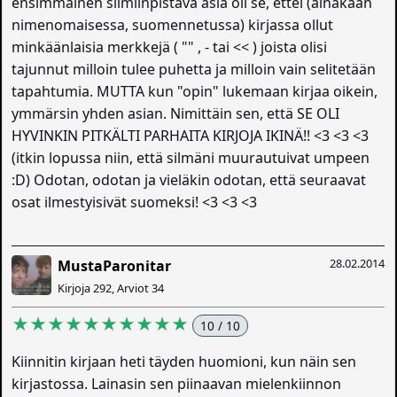
ensimmäinen silmiinpistävä asia oli se, ettei (ainakaan
nimenomaisessa, suomennetussa) kirjassa ollut
minkäänlaisia merkkejä ( "" , - tai << ) joista olisi
tajunnut milloin tulee puhetta ja milloin vain selitetään
tapahtumia. MUTTA kun "opin" lukemaan kirjaa oikein,
ymmärsin yhden asian. Nimittäin sen, että SE OLI
HYVINKIN PITKÄLTI PARHAITA KIRJOJA IKINÄ!! <3 <3 <3
(itkin lopussa niin, että silmäni muurautuivat umpeen
:D) Odotan, odotan ja vieläkin odotan, että seuraavat
osat ilmestyisivät suomeksi! <3 <3 <3
28.02.2014
MustaParonitar
Kirjoja 292, Arviot 34
★★★★★★★★★★
10 / 10
Kiinnitin kirjaan heti täyden huomioni, kun näin sen
kirjastossa. Lainasin sen piinaavan mielenkiinnon