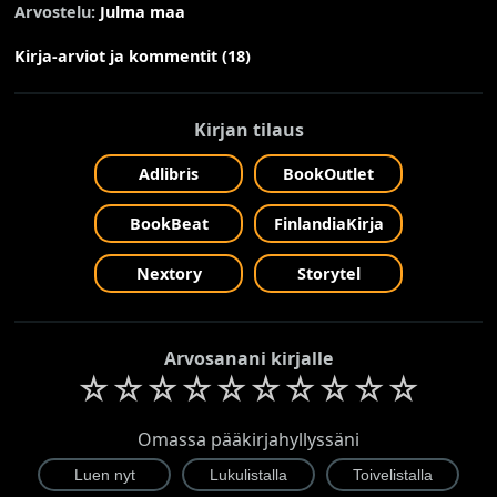
Arvostelu:
Julma maa
Kirja-arviot ja kommentit (18)
Kirjan tilaus
Adlibris
BookOutlet
BookBeat
FinlandiaKirja
Nextory
Storytel
Arvosanani kirjalle
☆
☆
☆
☆
☆
☆
☆
☆
☆
☆
Omassa pääkirjahyllyssäni