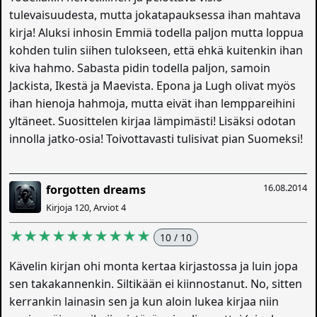
tulevaisuudesta, mutta jokatapauksessa ihan mahtava
kirja! Aluksi inhosin Emmiä todella paljon mutta loppua
kohden tulin siihen tulokseen, että ehkä kuitenkin ihan
kiva hahmo. Sabasta pidin todella paljon, samoin
Jackista, Ikestä ja Maevista. Epona ja Lugh olivat myös
ihan hienoja hahmoja, mutta eivät ihan lemppareihini
yltäneet. Suosittelen kirjaa lämpimästi! Lisäksi odotan
innolla jatko-osia! Toivottavasti tulisivat pian Suomeksi!
16.08.2014
forgotten dreams
Kirjoja 120, Arviot 4
★★★★★★★★★★
10 / 10
Kävelin kirjan ohi monta kertaa kirjastossa ja luin jopa
sen takakannenkin. Siltikään ei kiinnostanut. No, sitten
kerrankin lainasin sen ja kun aloin lukea kirjaa niin