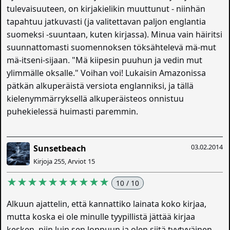
tulevaisuuteen, on kirjakielikin muuttunut - niinhän
tapahtuu jatkuvasti (ja valitettavan paljon englantia
suomeksi -suuntaan, kuten kirjassa). Minua vain häiritsi
suunnattomasti suomennoksen töksähtelevä mä-mut
mä-itseni-sijaan. "Mä kiipesin puuhun ja vedin mut
ylimmälle oksalle." Voihan voi! Lukaisin Amazonissa
pätkän alkuperäistä versiota englanniksi, ja tällä
kielenymmärryksellä alkuperäisteos onnistuu
puhekielessä huimasti paremmin.
03.02.2014
Sunsetbeach
Kirjoja 255, Arviot 15
★★★★★★★★★★
10 / 10
Alkuun ajattelin, että kannattiko lainata koko kirjaa,
mutta koska ei ole minulle tyypillistä jättää kirjaa
kesken, niin luin sen loppuun ja olen siitä tyytyväinen.