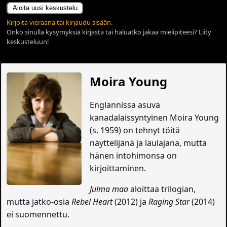
Aloita uusi keskustelu
Kirjoita vieraana tai kirjaudu sisään.
Onko sinulla kysymyksiä kirjasta tai haluatko jakaa mielipiteesi? Liity
keskusteluun!
Moira Young
Englannissa asuva
kanadalaissyntyinen Moira Young
(s. 1959) on tehnyt töitä
näyttelijänä ja laulajana, mutta
hänen intohimonsa on
kirjoittaminen.
Julma maa
aloittaa trilogian,
mutta jatko-osia
Rebel Heart
(2012) ja
Raging Star
(2014)
ei suomennettu.