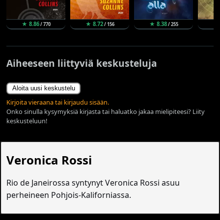
★ 8.86
★ 8.72
★ 8.38
★ 
/ 770
/ 156
/ 255
Aiheeseen liittyviä keskusteluja
Aloita uusi keskustelu
Kirjoita vieraana tai kirjaudu sisään.
Onko sinulla kysymyksiä kirjasta tai haluatko jakaa mielipiteesi? Liity
keskusteluun!
Veronica Rossi
Rio de Janeirossa syntynyt Veronica Rossi asuu
perheineen Pohjois-Kaliforniassa.