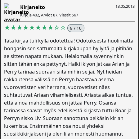
13.05.2013
Kirjaneito
Kirjoja 402, Arviot 87, Viestit 567
★★★★★★★★☆☆
8 / 10
Tätä kirjaa tuli kyllä odotettua! Odotuksesta huolimatta
bongasin sen sattumalta kirjakaupan hyllyltä ja pitihän
se sitten napata mukaan. Helalomalla syvennyinkin
sitten tähän enkä pettynyt. Halki ikiyön jatkaa Arian ja
Perry tarinaa suoraan siitä mihin se jäi. Nyt heidän
rakkautensa välissä on Perryn haastava asema
vuorovetisten veriherrana, vuorovetiset näes
suhtautuvat Ariaan vihamielisesti. Ariasta alkaa tuntua,
että ainoa mahdollisuus on jättää Perry. Osansa
tarinassa saavat myös edellisestä kirjasta tuttu Roar ja
Perryn sisko Liv. Suoraan sanottuna pelkäsin kirjan
lukemista. Ensimmäinen osa nousi yhdeksi
suosikkikirjakseni ja olen liian monesti huomannut