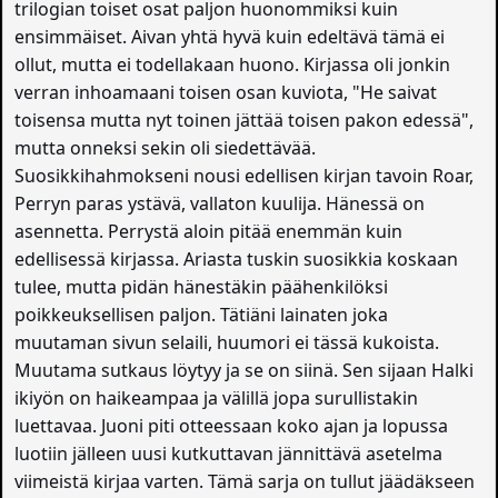
trilogian toiset osat paljon huonommiksi kuin
ensimmäiset. Aivan yhtä hyvä kuin edeltävä tämä ei
ollut, mutta ei todellakaan huono. Kirjassa oli jonkin
verran inhoamaani toisen osan kuviota, "He saivat
toisensa mutta nyt toinen jättää toisen pakon edessä",
mutta onneksi sekin oli siedettävää.
Suosikkihahmokseni nousi edellisen kirjan tavoin Roar,
Perryn paras ystävä, vallaton kuulija. Hänessä on
asennetta. Perrystä aloin pitää enemmän kuin
edellisessä kirjassa. Ariasta tuskin suosikkia koskaan
tulee, mutta pidän hänestäkin päähenkilöksi
poikkeuksellisen paljon. Tätiäni lainaten joka
muutaman sivun selaili, huumori ei tässä kukoista.
Muutama sutkaus löytyy ja se on siinä. Sen sijaan Halki
ikiyön on haikeampaa ja välillä jopa surullistakin
luettavaa. Juoni piti otteessaan koko ajan ja lopussa
luotiin jälleen uusi kutkuttavan jännittävä asetelma
viimeistä kirjaa varten. Tämä sarja on tullut jäädäkseen