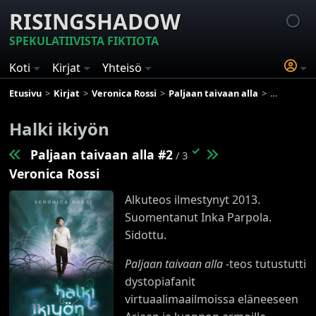
RISINGSHADOW
SPEKULATIIVISTA FIKTIOTA
Koti
Kirjat
Yhteisö
Etusivu
Kirjat
Veronica Rossi
Paljaan taivaan alla
Halki ikiyö
Halki ikiyön
✓
Paljaan taivaan alla #2
/ 3
Veronica Rossi
Alkuteos ilmestynyt 2013.
Suomentanut Inka Parpola.
Sidottu.
Paljaan taivaan alla
-teos tutustutti
dystopiafanit
virtuaalimaailmoissa eläneeseen