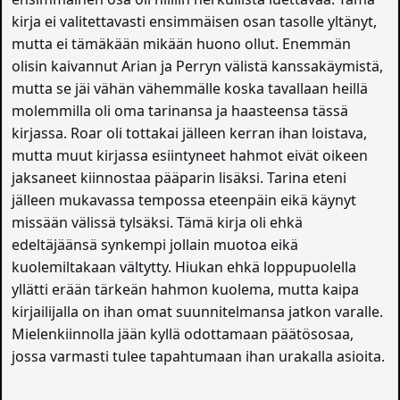
kirja ei valitettavasti ensimmäisen osan tasolle yltänyt,
mutta ei tämäkään mikään huono ollut. Enemmän
olisin kaivannut Arian ja Perryn välistä kanssakäymistä,
mutta se jäi vähän vähemmälle koska tavallaan heillä
molemmilla oli oma tarinansa ja haasteensa tässä
kirjassa. Roar oli tottakai jälleen kerran ihan loistava,
mutta muut kirjassa esiintyneet hahmot eivät oikeen
jaksaneet kiinnostaa pääparin lisäksi. Tarina eteni
jälleen mukavassa tempossa eteenpäin eikä käynyt
missään välissä tylsäksi. Tämä kirja oli ehkä
edeltäjäänsä synkempi jollain muotoa eikä
kuolemiltakaan vältytty. Hiukan ehkä loppupuolella
yllätti erään tärkeän hahmon kuolema, mutta kaipa
kirjailijalla on ihan omat suunnitelmansa jatkon varalle.
Mielenkiinnolla jään kyllä odottamaan päätösosaa,
jossa varmasti tulee tapahtumaan ihan urakalla asioita.