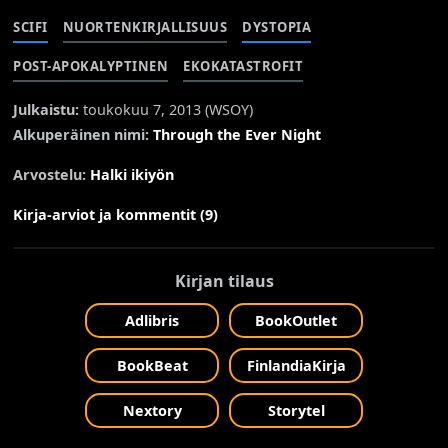
SCIFI
NUORTENKIRJALLISUUS
DYSTOPIA
POST-APOKALYPTINEN
EKOKATASTROFIT
Julkaistu:
toukokuu 7, 2013 (
WSOY
)
Alkuperäinen nimi:
Through the Ever Night
Arvostelu:
Halki ikiyön
Kirja-arviot ja kommentit (9)
Kirjan tilaus
Adlibris
BookOutlet
BookBeat
FinlandiaKirja
Nextory
Storytel