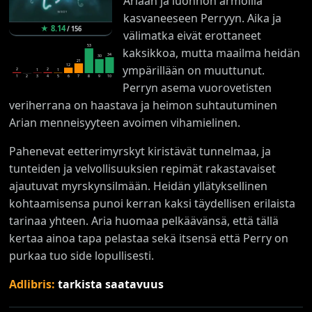
Ariaan ja luonnon armoilla
kasvaneeseen Perryyn. Aika ja
★
8.14
/
156
välimatka eivät erottaneet
53
kaksikkoa, mutta maailma heidän
34
30
21
12
ympärillään on muuttunut.
2
2
1
1
1
2
3
4
5
6
7
8
9
10
Perryn asema vuorovetisten
veriherrana on haastava ja heimon suhtautuminen
Arian menneisyyteen avoimen vihamielinen.
Pahenevat eetterimyrskyt kiristävät tunnelmaa, ja
tunteiden ja velvollisuuksien repimät rakastavaiset
ajautuvat myrskynsilmään. Heidän yllätyksellinen
kohtaamisensa punoi kerran kaksi täydellisen erilaista
tarinaa yhteen. Aria huomaa pelkäävänsä, että tällä
kertaa ainoa tapa pelastaa sekä itsensä että Perry on
purkaa tuo side lopullisesti.
Adlibris:
tarkista saatavuus