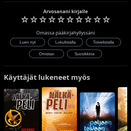
Arvosanani kirjalle
☆
☆
☆
☆
☆
☆
☆
☆
☆
☆
Omassa pääkirjahyllyssäni
Käyttäjät lukeneet myös