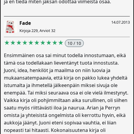
ja en tiedä miten jaksan odottaa viimeistä osaa.
14.07.2013
Fade
Kirjoja 229, Arviot 32
★★★★★★★★★★
10 / 10
Ensimmäinen osa sai minut todella innostumaan, eikä
tämä osa todellakaan lieventänyt tuota innostusta.
Juoni, idea, henkilöt ja maailma on niin luovia ja
mukaansatempaavia, että kirja on pakko lukea yhdeltä
istumalta ja ihmetellä jälkeenpäin miksei sivuja ole
enempää. Tai miksi seuraava osa ei ole vielä ilmestynyt.
Vaikka kirja oli pohjimmiltaan aika surullinen, oli siihen
saatu myös riittävästi iloa ja naurua. Arian ja Perryn
omista ja yhteisistä ongelmista oli kerrottu hyvin, eikä
aukkoja jäänyt. Juoni eteni sopivaa vauhtia, ei liian
nopeasti tai hitaasti. Kokonaisuutena kirja oli