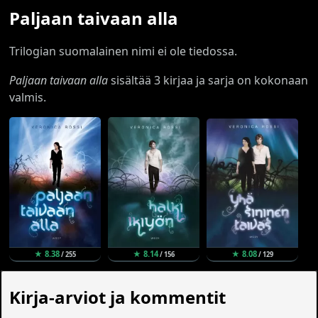
Paljaan taivaan alla
Trilogian suomalainen nimi ei ole tiedossa.
Paljaan taivaan alla
sisältää 3 kirjaa ja sarja on kokonaan
valmis.
★ 8.38
★ 8.14
★ 8.08
/ 255
/ 156
/ 129
Kirja-arviot ja kommentit