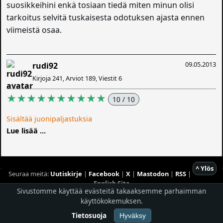
suosikkeihini enkä tosiaan tiedä miten minun olisi
tarkoitus selvitä tuskaisesta odotuksen ajasta ennen
viimeistä osaa.
09.05.2013
rudi92
Kirjoja 241, Arviot 189, Viestit 6
★★★★★★★★★★
10 / 10
Sisältää juonipaljastuksia
Lue lisää ...
^ Ylös
Seuraa meitä:
Uutiskirje
|
Facebook
|
X
|
Mastodon
|
RSS
|
English Site
Sivustomme käyttää evästeitä takaaksemme parhaimman
Hostingpalvelun tarjoaa
Planeetta Internet Oy
käyttökokemuksen.
© 1996 - 2026 Risingshadow. Kaikki oikeudet pidätetään.
Tietosuoja
Hyväksy