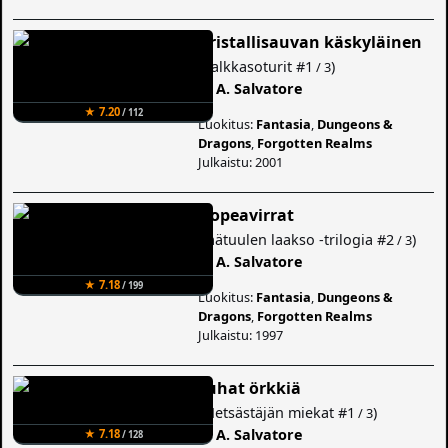
Kristallisauvan käskyläinen
(
Palkkasoturit
#1
)
/ 3
R. A. Salvatore
★ 7.20
/ 112
Luokitus:
Fantasia
,
Dungeons &
Dragons
,
Forgotten Realms
Julkaistu: 2001
Hopeavirrat
(
Jäätuulen laakso -trilogia
#2
)
/ 3
R. A. Salvatore
★ 7.18
/ 199
Luokitus:
Fantasia
,
Dungeons &
Dragons
,
Forgotten Realms
Julkaistu: 1997
Tuhat örkkiä
(
Metsästäjän miekat
#1
)
/ 3
R. A. Salvatore
★ 7.18
/ 128