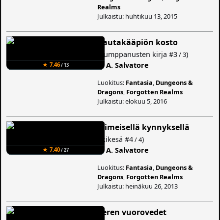
Realms
Julkaistu: huhtikuu 13, 2015
Rautakääpiön kosto
(
Kumppanusten kirja
#3
)
/ 3
R. A. Salvatore
★ 7.46
/ 13
Luokitus:
Fantasia
,
Dungeons &
Dragons
,
Forgotten Realms
Julkaistu: elokuu 5, 2016
Viimeisellä kynnyksellä
(
Ikikesä
#4
)
/ 4
R. A. Salvatore
★ 7.40
/ 27
Luokitus:
Fantasia
,
Dungeons &
Dragons
,
Forgotten Realms
Julkaistu: heinäkuu 26, 2013
Veren vuorovedet