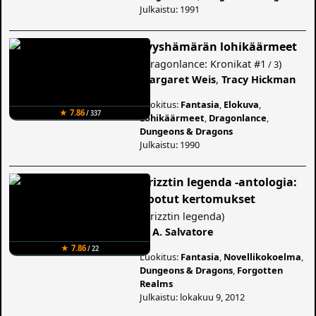
Julkaistu: 1991
Syyshämärän lohikäärmeet
(
Dragonlance: Kronikat
#1
)
/ 3
Margaret Weis
,
Tracy Hickman
Luokitus:
Fantasia
,
Elokuva
,
★ 7.86
/ 337
Lohikäärmeet
,
Dragonlance
,
Dungeons & Dragons
Julkaistu: 1990
Drizztin legenda -antologia:
Kootut kertomukset
(
Drizztin legenda
)
R. A. Salvatore
★ 7.86
/ 22
Luokitus:
Fantasia
,
Novellikokoelma
,
Dungeons & Dragons
,
Forgotten
Realms
Julkaistu: lokakuu 9, 2012