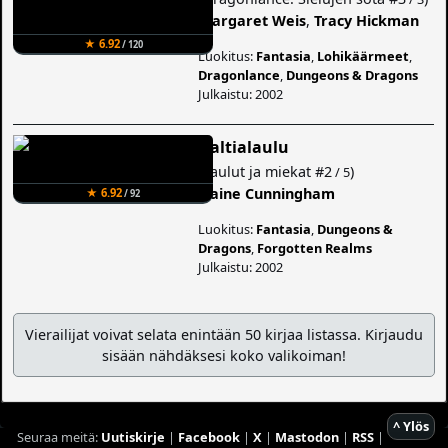
Margaret Weis
,
Tracy Hickman
★ 6.92
/ 120
Luokitus:
Fantasia
,
Lohikäärmeet
,
Dragonlance
,
Dungeons & Dragons
Julkaistu: 2002
Haltialaulu
(
Laulut ja miekat
#2
)
/ 5
Elaine Cunningham
★ 6.92
/ 92
Luokitus:
Fantasia
,
Dungeons &
Dragons
,
Forgotten Realms
Julkaistu: 2002
Vierailijat voivat selata enintään 50 kirjaa listassa. Kirjaudu
sisään nähdäksesi koko valikoiman!
^ Ylös
Seuraa meitä:
Uutiskirje
|
Facebook
|
X
|
Mastodon
|
RSS
|