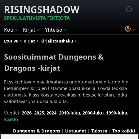
RISINGSHADOW
SPEKULATIIVISTA FIKTIOTA
Koti
Kirjat
Yhteisö
Etusivu
Kirjat
Kirjalistaushaku
Suosituimmat Dungeons & Dragon
Suosituimmat Dungeons &
Dragons -kirjat
Eksy kiehtoviin maailmoihin ja unohtumattomiin tarinoihin
luetuimpien kirjojen listamme opastuksella. Löydä teoksia
ajattomista klassikoista nykyaikaisiin bestsellereihin, jotka
valloittavat yhä uusia lukijoita.
Vuodet:
2026
,
2025
,
2024
,
2010-luku
,
2000-luku
,
1990-luku
,
Kaikki
Dungeons & Dragons
|
Uutuudet
|
Tulossa
|
Top kaikki