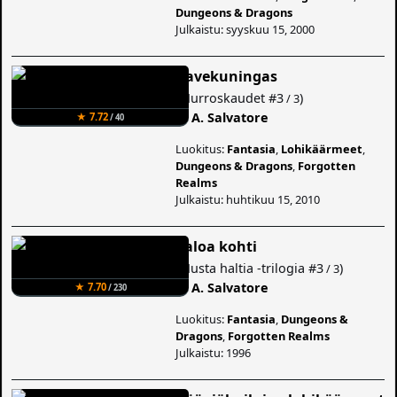
Dungeons & Dragons
Julkaistu: syyskuu 15, 2000
Aavekuningas
(
Murroskaudet
#3
)
/ 3
R. A. Salvatore
★ 7.72
/ 40
Luokitus:
Fantasia
,
Lohikäärmeet
,
Dungeons & Dragons
,
Forgotten
Realms
Julkaistu: huhtikuu 15, 2010
Valoa kohti
(
Musta haltia -trilogia
#3
)
/ 3
R. A. Salvatore
★ 7.70
/ 230
Luokitus:
Fantasia
,
Dungeons &
Dragons
,
Forgotten Realms
Julkaistu: 1996