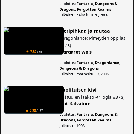
Luokitus:
Fantasia
,
Dungeons &
Dragons
,
Forgotten Realms
Julkaistu: helmikuu 26, 2008
Meripihkaa ja rautaa
(
Dragonlance: Pimeyden oppilas
#2
)
/ 3
Margaret Weis
★ 7.30
/ 85
Luokitus:
Fantasia
,
Dragonlance
,
Dungeons & Dragons
Julkaistu: marraskuu 9, 2006
Puolituisen kivi
(
Jäätuulen laakso -trilogia
#3
)
/ 3
R. A. Salvatore
★ 7.28
/ 187
Luokitus:
Fantasia
,
Dungeons &
Dragons
,
Forgotten Realms
Julkaistu: 1998