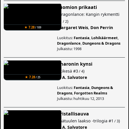
Tuomion prikaati
(
Dragonlance: Kangin rykmentti
#1
)
/ 2
Margaret Weis
,
Don Perrin
★ 7.28
/ 109
Luokitus:
Fantasia
,
Lohikäärmeet
,
Dragonlance
,
Dungeons & Dragons
Julkaistu: 1998
Kharonin kynsi
(
Ikikesä
#3
)
/ 4
R. A. Salvatore
★ 7.28
/ 25
Luokitus:
Fantasia
,
Dungeons &
Dragons
,
Forgotten Realms
Julkaistu: huhtikuu 12, 2013
Kristallisauva
(
Jäätuulen laakso -trilogia
#1
)
/ 3
R. A. Salvatore