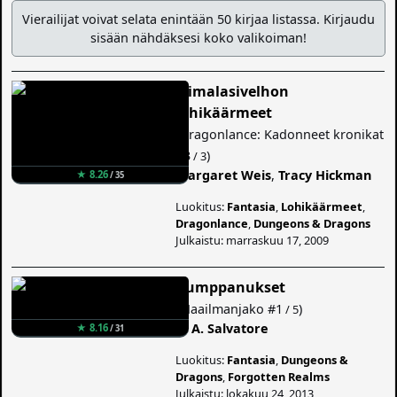
Vierailijat voivat selata enintään 50 kirjaa listassa. Kirjaudu
sisään nähdäksesi koko valikoiman!
Tiimalasivelhon
lohikäärmeet
(
Dragonlance: Kadonneet kronikat
#3
)
/ 3
Margaret Weis
,
Tracy Hickman
★ 8.26
/ 35
Luokitus:
Fantasia
,
Lohikäärmeet
,
Dragonlance
,
Dungeons & Dragons
Julkaistu: marraskuu 17, 2009
Kumppanukset
(
Maailmanjako
#1
)
/ 5
R. A. Salvatore
★ 8.16
/ 31
Luokitus:
Fantasia
,
Dungeons &
Dragons
,
Forgotten Realms
Julkaistu: lokakuu 24, 2013