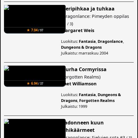
Meripihkaa ja tuhkaa
(
Dragonlance: Pimeyden oppilas
#1
)
/ 3
Margaret Weis
★ 7.04
/ 97
Luokitus:
Fantasia
,
Dragonlance
,
Dungeons & Dragons
Julkaistu: marraskuu 2004
Murha Cormyrissa
(
Forgotten Realms
)
Chet Williamson
★ 6.94
/ 37
Luokitus:
Fantasia
,
Dungeons &
Dragons
,
Forgotten Realms
Julkaistu: 1999
Kadonneen kuun
lohikäärmeet
(
Dragonlance: Sielujen sota
#3
)
/ 3