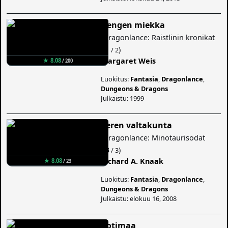
Hengen miekka
(
Dragonlance: Raistlinin kronikat
#1
)
/ 2
Margaret Weis
★ 8.08
/ 200
Luokitus:
Fantasia
,
Dragonlance
,
Dungeons & Dragons
Julkaistu: 1999
Veren valtakunta
(
Dragonlance: Minotaurisodat
#3
)
/ 3
Richard A. Knaak
★ 8.08
/ 23
Luokitus:
Fantasia
,
Dragonlance
,
Dungeons & Dragons
Julkaistu: elokuu 16, 2008
Kotimaa