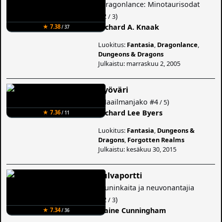
(
Dragonlance: Minotaurisodat
#2
)
/ 3
Richard A. Knaak
★ 7.38
/ 37
Luokitus:
Fantasia
,
Dragonlance
,
Dungeons & Dragons
Julkaistu: marraskuu 2, 2005
Ryöväri
(
Maailmanjako
#4
)
/ 5
Richard Lee Byers
★ 7.36
/ 11
Luokitus:
Fantasia
,
Dungeons &
Dragons
,
Forgotten Realms
Julkaistu: kesäkuu 30, 2015
Tulvaportti
(
Kuninkaita ja neuvonantajia
#2
)
/ 3
Elaine Cunningham
★ 7.34
/ 36