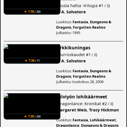
(
Musta haltia -trilogia
#1
)
/ 3
R. A. Salvatore
★ 7.98
/ 260
Luokitus:
Fantasia
,
Dungeons &
Dragons
,
Forgotten Realms
Julkaistu: 1995
Örkkikuningas
(
Murroskaudet
#1
)
/ 3
R. A. Salvatore
★ 7.96
/ 71
Luokitus:
Fantasia
,
Dungeons &
Dragons
,
Forgotten Realms
Julkaistu: toukokuu 28, 2008
Talviyön lohikäärmeet
(
Dragonlance: Kronikat
#2
)
/ 3
Margaret Weis
,
Tracy Hickman
★ 7.90
/ 299
Luokitus:
Fantasia
,
Lohikäärmeet
,
Dragonlance
,
Dungeons & Dragons