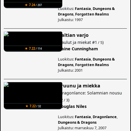
★ 7.24
/ 207
Luokitus:
Fantasia
,
Dungeons &
Dragons
,
Forgotten Realms
Julkaistu: 1997
Haltian varjo
(
Laulut ja miekat
#1
)
/ 5
Elaine Cunningham
★ 7.22
/ 114
Luokitus:
Fantasia
,
Dungeons &
Dragons
,
Forgotten Realms
Julkaistu: 2001
Kruunu ja miekka
(
Dragonlance: Solamnian nousu
#2
)
/ 3
Douglas Niles
★ 7.22
/ 32
Luokitus:
Fantasia
,
Dragonlance
,
Dungeons & Dragons
Julkaistu: marraskuu 7, 2007