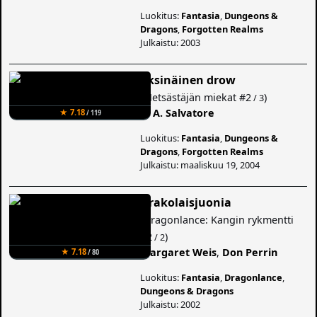
Luokitus:
Fantasia
,
Dungeons &
Dragons
,
Forgotten Realms
Julkaistu: 2003
Yksinäinen drow
(
Metsästäjän miekat
#2
)
/ 3
R. A. Salvatore
★ 7.18
/ 119
Luokitus:
Fantasia
,
Dungeons &
Dragons
,
Forgotten Realms
Julkaistu: maaliskuu 19, 2004
Drakolaisjuonia
(
Dragonlance: Kangin rykmentti
#2
)
/ 2
Margaret Weis
,
Don Perrin
★ 7.18
/ 80
Luokitus:
Fantasia
,
Dragonlance
,
Dungeons & Dragons
Julkaistu: 2002