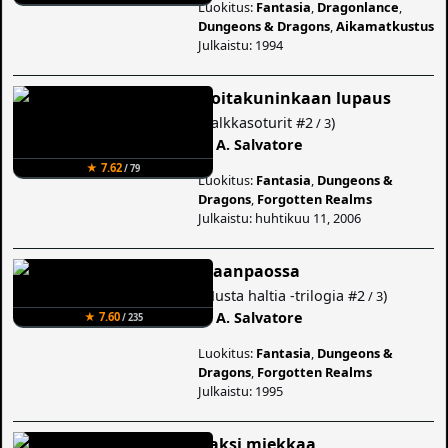
Luokitus:
Fantasia
,
Dragonlance
,
Dungeons & Dragons
,
Aikamatkustus
Julkaistu: 1994
Noitakuninkaan lupaus
(
Palkkasoturit
#2
)
/ 3
R. A. Salvatore
★ 7.62
/ 79
Luokitus:
Fantasia
,
Dungeons &
Dragons
,
Forgotten Realms
Julkaistu: huhtikuu 11, 2006
Maanpaossa
(
Musta haltia -trilogia
#2
)
/ 3
R. A. Salvatore
★ 7.60
/ 235
Luokitus:
Fantasia
,
Dungeons &
Dragons
,
Forgotten Realms
Julkaistu: 1995
Kaksi miekkaa