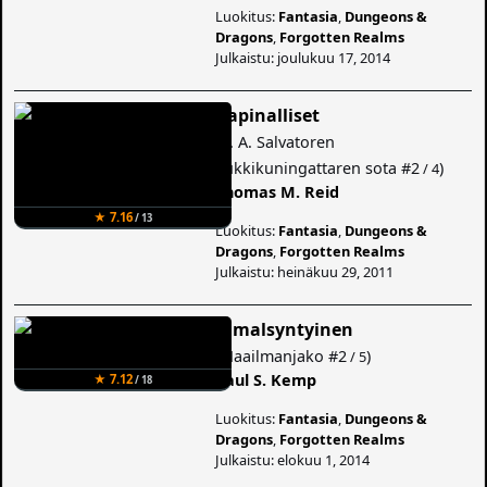
Luokitus:
Fantasia
,
Dungeons &
Dragons
,
Forgotten Realms
Julkaistu: joulukuu 17, 2014
Kapinalliset
(
R. A. Salvatoren
Lukkikuningattaren sota
#2
)
/ 4
Thomas M. Reid
★ 7.16
/ 13
Luokitus:
Fantasia
,
Dungeons &
Dragons
,
Forgotten Realms
Julkaistu: heinäkuu 29, 2011
Jumalsyntyinen
(
Maailmanjako
#2
)
/ 5
Paul S. Kemp
★ 7.12
/ 18
Luokitus:
Fantasia
,
Dungeons &
Dragons
,
Forgotten Realms
Julkaistu: elokuu 1, 2014