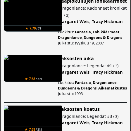
Kääpiökuilujen lohikäärmeet
(
Dragonlance: Kadonneet kronikat
#1
)
/ 3
Margaret Weis
,
Tracy Hickman
★ 7.70
/ 78
Luokitus:
Fantasia
,
Lohikäärmeet
,
Dragonlance
,
Dungeons & Dragons
Julkaistu: syyskuu 19, 2007
Kaksosten aika
(
Dragonlance: Legendat
#1
)
/ 3
Margaret Weis
,
Tracy Hickman
★ 7.68
/ 239
Luokitus:
Fantasia
,
Dragonlance
,
Dungeons & Dragons
,
Aikamatkustus
Julkaistu: 1993
Kaksosten koetus
(
Dragonlance: Legendat
#3
)
/ 3
Margaret Weis
,
Tracy Hickman
★ 7.68
/ 218