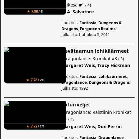
(
Ikikesä
#1
)
/ 4
R. A. Salvatore
★ 7.80
/ 41
Luokitus:
Fantasia
,
Dungeons &
Dragons
,
Forgotten Realms
Julkaistu: huhtikuu 5, 2011
Kevätaamun lohikäärmeet
(
Dragonlance: Kronikat
#3
)
/ 3
Margaret Weis
,
Tracy Hickman
Luokitus:
Fantasia
,
Lohikäärmeet
,
★ 7.78
/ 290
Dragonlance
,
Dungeons & Dragons
Julkaistu: 1992
Soturiveljet
(
Dragonlance: Raistlinin kronikat
#2
)
/ 2
Margaret Weis
,
Don Perrin
★ 7.72
/ 171
Luokitus:
Fantasia
,
Dragonlance
,