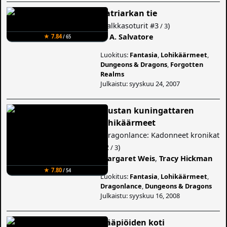
Patriarkan tie
(
Palkkasoturit
#3
)
/ 3
R. A. Salvatore
★ 7.84
/ 65
Luokitus:
Fantasia
,
Lohikäärmeet
,
Dungeons & Dragons
,
Forgotten
Realms
Julkaistu: syyskuu 24, 2007
Mustan kuningattaren
lohikäärmeet
(
Dragonlance: Kadonneet kronikat
#2
)
/ 3
Margaret Weis
,
Tracy Hickman
★ 7.80
/ 54
Luokitus:
Fantasia
,
Lohikäärmeet
,
Dragonlance
,
Dungeons & Dragons
Julkaistu: syyskuu 16, 2008
Kääpiöiden koti