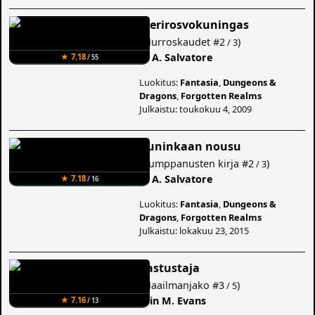
Merirosvokuningas
(
Murroskaudet
#2
)
/ 3
R. A. Salvatore
★ 7.18
/ 55
Luokitus:
Fantasia
,
Dungeons &
Dragons
,
Forgotten Realms
Julkaistu: toukokuu 4, 2009
Kuninkaan nousu
(
Kumppanusten kirja
#2
)
/ 3
R. A. Salvatore
★ 7.18
/ 16
Luokitus:
Fantasia
,
Dungeons &
Dragons
,
Forgotten Realms
Julkaistu: lokakuu 23, 2015
Vastustaja
(
Maailmanjako
#3
)
/ 5
Erin M. Evans
★ 7.16
/ 13