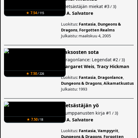
(
Metsästäjän miekat
#3
)
/ 3
R. A. Salvatore
★ 7.54
/ 115
Luokitus:
Fantasia
,
Dungeons &
Dragons
,
Forgotten Realms
Julkaistu: maaliskuu 4, 2005
Kaksosten sota
(
Dragonlance: Legendat
#2
)
/ 3
Margaret Weis
,
Tracy Hickman
★ 7.50
/ 226
Luokitus:
Fantasia
,
Dragonlance
,
Dungeons & Dragons
,
Aikamatkustus
Julkaistu: 1993
Metsästäjän yö
(
Kumppanusten kirja
#1
)
/ 3
R. A. Salvatore
★ 7.50
/ 18
Luokitus:
Fantasia
,
Vampyyrit
,
Dungeons & Dragons
,
Forgotten