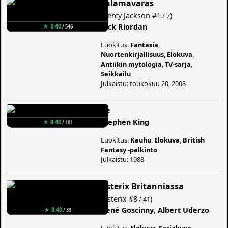
Salamavaras
(
Percy Jackson
#1
)
/ 7
Rick Riordan
★ 8.40
/ 546
Luokitus:
Fantasia
,
Nuortenkirjallisuus
,
Elokuva
,
Antiikin mytologia
,
TV-sarja
,
Seikkailu
Julkaistu: toukokuu 20, 2008
Se
Stephen King
★ 8.40
/ 101
Luokitus:
Kauhu
,
Elokuva
,
British
Fantasy -palkinto
Julkaistu: 1988
Asterix Britanniassa
(
Asterix
#8
)
/ 41
René Goscinny
,
Albert Uderzo
★ 8.40
/ 33
Luokitus:
Elokuva
,
Sarjakuva
,