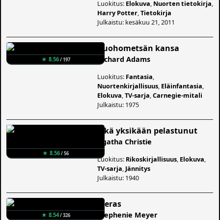
Luokitus:
Elokuva
,
Nuorten tietokirja
,
Harry Potter
,
Tietokirja
Julkaistu: kesäkuu 21, 2011
Ruohometsän kansa
Richard Adams
★ 8.56
/ 197
Luokitus:
Fantasia
,
Nuortenkirjallisuus
,
Eläinfantasia
,
Elokuva
,
TV-sarja
,
Carnegie-mitali
Julkaistu: 1975
Eikä yksikään pelastunut
Agatha Christie
★ 8.56
/ 56
Luokitus:
Rikoskirjallisuus
,
Elokuva
,
TV-sarja
,
Jännitys
Julkaistu: 1940
Vieras
Stephenie Meyer
★ 8.54
/ 326