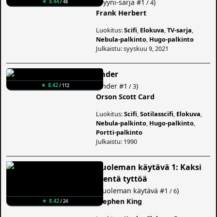
(
Dyyni-sarja
#1
)
★ 8.44
/ 4
/ 48
Frank Herbert
Luokitus:
Scifi
,
Elokuva
,
TV-sarja
,
Nebula-palkinto
,
Hugo-palkinto
Julkaistu: syyskuu 9, 2021
Ender
(
Ender
#1
)
★ 8.42
/ 3
/ 112
Orson Scott Card
Luokitus:
Scifi
,
Sotilasscifi
,
Elokuva
,
Nebula-palkinto
,
Hugo-palkinto
,
Portti-palkinto
Julkaistu: 1990
Kuoleman käytävä 1: Kaksi
pientä tyttöä
(
Kuoleman käytävä
#1
)
/ 6
Stephen King
★ 8.42
/ 24