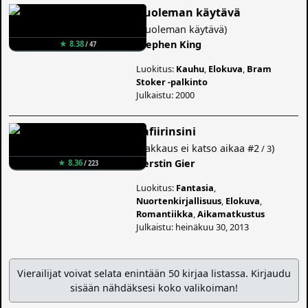
Kuoleman käytävä
(
Kuoleman käytävä
)
Stephen King
★ 8.38
/ 47
Luokitus:
Kauhu
,
Elokuva
,
Bram
Stoker -palkinto
Julkaistu: 2000
Safiirinsini
(
Rakkaus ei katso aikaa
#2
)
/ 3
Kerstin Gier
★ 8.36
/ 223
Luokitus:
Fantasia
,
Nuortenkirjallisuus
,
Elokuva
,
Romantiikka
,
Aikamatkustus
Julkaistu: heinäkuu 30, 2013
Vierailijat voivat selata enintään 50 kirjaa listassa. Kirjaudu
sisään nähdäksesi koko valikoiman!