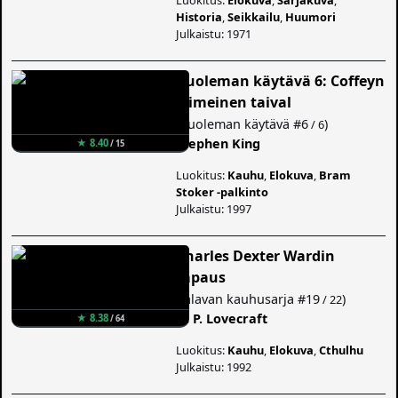
Historia
,
Seikkailu
,
Huumori
Julkaistu: 1971
Kuoleman käytävä 6: Coffeyn
viimeinen taival
(
Kuoleman käytävä
#6
)
/ 6
Stephen King
★ 8.40
/ 15
Luokitus:
Kauhu
,
Elokuva
,
Bram
Stoker -palkinto
Julkaistu: 1997
Charles Dexter Wardin
tapaus
(
Jalavan kauhusarja
#19
)
/ 22
H. P. Lovecraft
★ 8.38
/ 64
Luokitus:
Kauhu
,
Elokuva
,
Cthulhu
Julkaistu: 1992