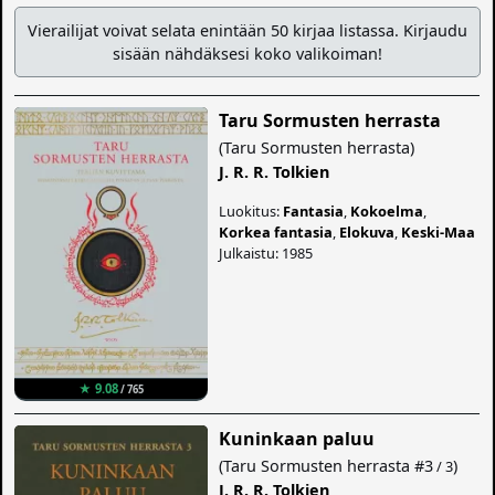
Vierailijat voivat selata enintään 50 kirjaa listassa. Kirjaudu
sisään nähdäksesi koko valikoiman!
Taru Sormusten herrasta
(
Taru Sormusten herrasta
)
J. R. R. Tolkien
Luokitus:
Fantasia
,
Kokoelma
,
Korkea fantasia
,
Elokuva
,
Keski-Maa
Julkaistu: 1985
★ 9.08
/ 765
Kuninkaan paluu
(
Taru Sormusten herrasta
#3
)
/ 3
J. R. R. Tolkien