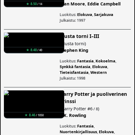
Alan Moore
,
Eddie Campbell
★ 8.50
/ 14
Luokitus:
Elokuva
,
Sarjakuva
Julkaistu: 1997
Musta torni I–III
(
Musta torni
)
Stephen King
★ 8.48
/ 40
Luokitus:
Fantasia
,
Kokoelma
,
Synkkä fantasia
,
Elokuva
,
Tieteisfantasia
,
Western
Julkaistu: 1998
Harry Potter ja puoliverinen
prinssi
(
Harry Potter
#6
)
/ 8
J. K. Rowling
★ 8.46
/ 1050
Luokitus:
Fantasia
,
Nuortenkirjallisuus
,
Elokuva
,