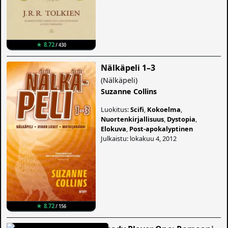
★ 8.72
/ 430
Nälkäpeli 1–3
(
Nälkäpeli
)
Suzanne Collins
Luokitus:
Scifi
,
Kokoelma
,
Nuortenkirjallisuus
,
Dystopia
,
Elokuva
,
Post-apokalyptinen
Julkaistu: lokakuu 4, 2012
★ 8.72
/ 156