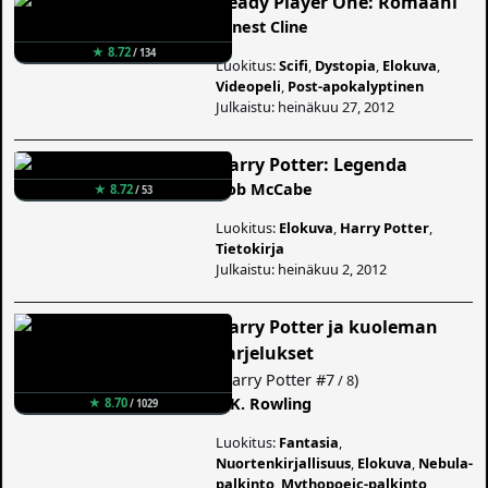
Ready Player One: Romaani
Ernest Cline
★ 8.72
/ 134
Luokitus:
Scifi
,
Dystopia
,
Elokuva
,
Videopeli
,
Post-apokalyptinen
Julkaistu: heinäkuu 27, 2012
Harry Potter: Legenda
Bob McCabe
★ 8.72
/ 53
Luokitus:
Elokuva
,
Harry Potter
,
Tietokirja
Julkaistu: heinäkuu 2, 2012
Harry Potter ja kuoleman
varjelukset
(
Harry Potter
#7
)
/ 8
J. K. Rowling
★ 8.70
/ 1029
Luokitus:
Fantasia
,
Nuortenkirjallisuus
,
Elokuva
,
Nebula-
palkinto
,
Mythopoeic-palkinto
,