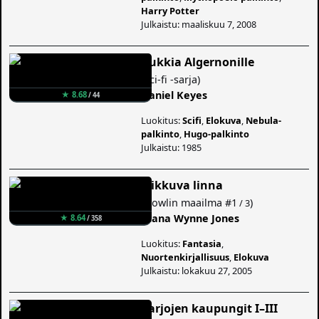
Harry Potter
Julkaistu: maaliskuu 7, 2008
Kukkia Algernonille
(
Sci-fi -sarja
)
Daniel Keyes
★ 8.68
/ 44
Luokitus:
Scifi
,
Elokuva
,
Nebula-
palkinto
,
Hugo-palkinto
Julkaistu: 1985
Liikkuva linna
(
Howlin maailma
#1
)
/ 3
Diana Wynne Jones
★ 8.64
/ 358
Luokitus:
Fantasia
,
Nuortenkirjallisuus
,
Elokuva
Julkaistu: lokakuu 27, 2005
Varjojen kaupungit I–III