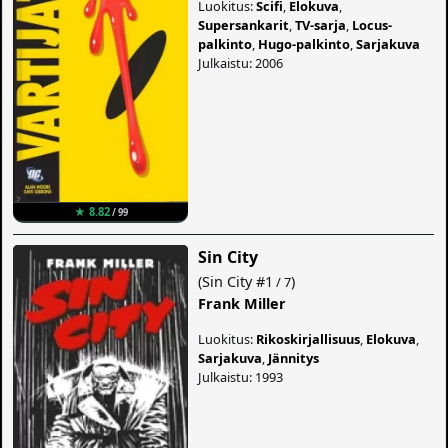
Luokitus:
Scifi
,
Elokuva
,
Supersankarit
,
TV-sarja
,
Locus-
palkinto
,
Hugo-palkinto
,
Sarjakuva
Julkaistu: 2006
★ 8.82
/ 99
Sin City
(
Sin City
#1
)
/ 7
Frank Miller
Luokitus:
Rikoskirjallisuus
,
Elokuva
,
Sarjakuva
,
Jännitys
Julkaistu: 1993