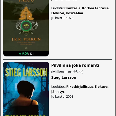
Luokitus:
Fantasia
,
Korkea fantasia
,
Elokuva
,
Keski-Maa
Julkaistu: 1975
★ 9.06
/ 321
Pilvilinna joka romahti
(
Millennium
#3
)
/ 8
Stieg Larsson
Luokitus:
Rikoskirjallisuus
,
Elokuva
,
Jännitys
Julkaistu: 2008