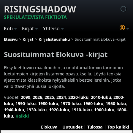
RISINGSHADOW
SPEKULATIIVISTA FIKTIOTA
Koti
Kirjat
Yhteisö
Etusivu
Kirjat
Kirjalistaushaku
Suosituimmat Elokuva -kirjat
Suosituimmat Elokuva -kirjat
Eksy kiehtoviin maailmoihin ja unohtumattomiin tarinoihin
luetuimpien kirjojen listamme opastuksella. Löydä teoksia
ajattomista klassikoista nykyaikaisiin bestsellereihin, jotka
valloittavat yhä uusia lukijoita.
Vuodet:
2099
,
2026
,
2025
,
2024
,
2020-luku
,
2010-luku
,
2000-
luku
,
1990-luku
,
1980-luku
,
1970-luku
,
1960-luku
,
1950-luku
,
1940-luku
,
1930-luku
,
1920-luku
,
1910-luku
,
1900-luku
,
1800-
luku
,
Kaikki
Elokuva
|
Uutuudet
|
Tulossa
|
Top kaikki