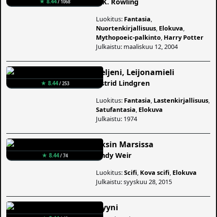
J. K. Rowling
★ 8.44
/ 1068
Luokitus:
Fantasia
,
Nuortenkirjallisuus
,
Elokuva
,
Mythopoeic-palkinto
,
Harry Potter
Julkaistu: maaliskuu 12, 2004
Veljeni, Leijonamieli
Astrid Lindgren
★ 8.44
/ 253
Luokitus:
Fantasia
,
Lastenkirjallisuus
,
Satufantasia
,
Elokuva
Julkaistu: 1974
Yksin Marsissa
Andy Weir
★ 8.44
/ 74
Luokitus:
Scifi
,
Kova scifi
,
Elokuva
Julkaistu: syyskuu 28, 2015
Dyyni