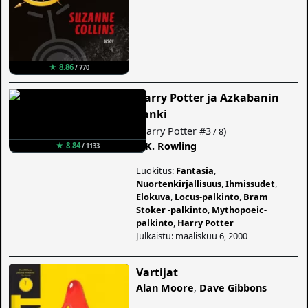
★ 8.86
/ 770
Harry Potter ja Azkabanin
vanki
(
Harry Potter
#3
)
/ 8
J. K. Rowling
★ 8.84
/ 1133
Luokitus:
Fantasia
,
Nuortenkirjallisuus
,
Ihmissudet
,
Elokuva
,
Locus-palkinto
,
Bram
Stoker -palkinto
,
Mythopoeic-
palkinto
,
Harry Potter
Julkaistu: maaliskuu 6, 2000
Vartijat
Alan Moore
,
Dave Gibbons