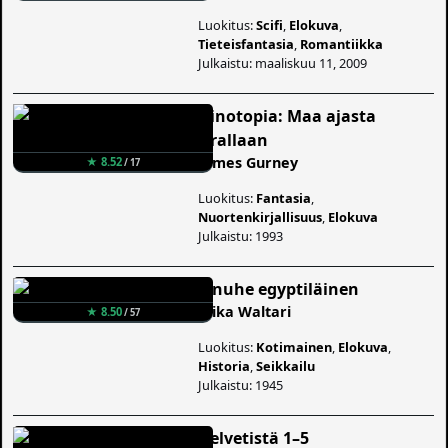
Luokitus:
Scifi
,
Elokuva
,
Tieteisfantasia
,
Romantiikka
Julkaistu: maaliskuu 11, 2009
Dinotopia: Maa ajasta
irrallaan
James Gurney
★ 8.52
/ 17
Luokitus:
Fantasia
,
Nuortenkirjallisuus
,
Elokuva
Julkaistu: 1993
Sinuhe egyptiläinen
Mika Waltari
★ 8.50
/ 57
Luokitus:
Kotimainen
,
Elokuva
,
Historia
,
Seikkailu
Julkaistu: 1945
Helvetistä 1–5