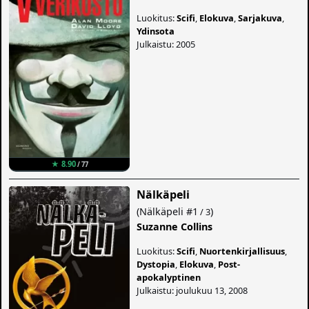
Luokitus:
Scifi
,
Elokuva
,
Sarjakuva
,
Ydinsota
Julkaistu: 2005
★ 8.90
/ 77
Nälkäpeli
(
Nälkäpeli
#1
)
/ 3
Suzanne Collins
Luokitus:
Scifi
,
Nuortenkirjallisuus
,
Dystopia
,
Elokuva
,
Post-
apokalyptinen
Julkaistu: joulukuu 13, 2008