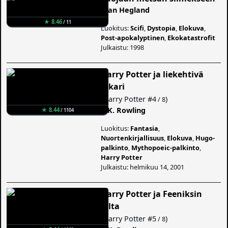
Jean Hegland
★ 8.46
/ 11
Luokitus:
Scifi
,
Dystopia
,
Elokuva
,
Post-apokalyptinen
,
Ekokatastrofit
Julkaistu: 1998
Harry Potter ja liekehtivä
pikari
(
Harry Potter
#4
)
/ 8
J. K. Rowling
★ 8.44
/ 1104
Luokitus:
Fantasia
,
Nuortenkirjallisuus
,
Elokuva
,
Hugo-
palkinto
,
Mythopoeic-palkinto
,
Harry Potter
Julkaistu: helmikuu 14, 2001
Harry Potter ja Feeniksin
kilta
(
Harry Potter
#5
)
/ 8