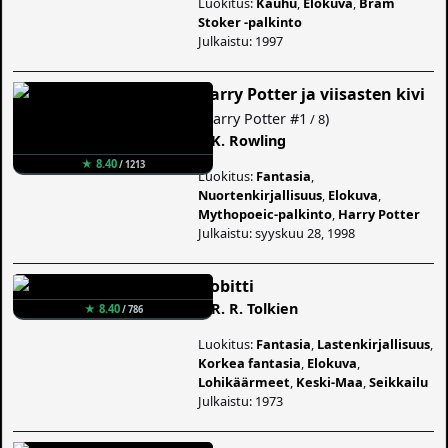
Luokitus:
Kauhu
,
Elokuva
,
Bram
Stoker -palkinto
Julkaistu: 1997
Harry Potter ja viisasten kivi
(
Harry Potter
#1
)
/ 8
J. K. Rowling
★ 8.40
/ 1213
Luokitus:
Fantasia
,
Nuortenkirjallisuus
,
Elokuva
,
Mythopoeic-palkinto
,
Harry Potter
Julkaistu: syyskuu 28, 1998
Hobitti
J. R. R. Tolkien
★ 8.40
/ 786
Luokitus:
Fantasia
,
Lastenkirjallisuus
,
Korkea fantasia
,
Elokuva
,
Lohikäärmeet
,
Keski-Maa
,
Seikkailu
Julkaistu: 1973