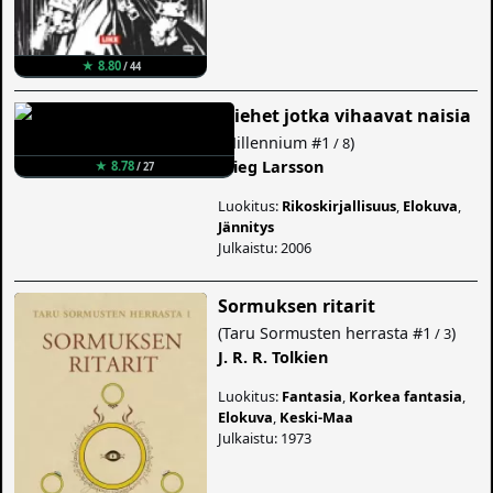
★ 8.80
/ 44
Miehet jotka vihaavat naisia
(
Millennium
#1
)
/ 8
Stieg Larsson
★ 8.78
/ 27
Luokitus:
Rikoskirjallisuus
,
Elokuva
,
Jännitys
Julkaistu: 2006
Sormuksen ritarit
(
Taru Sormusten herrasta
#1
)
/ 3
J. R. R. Tolkien
Luokitus:
Fantasia
,
Korkea fantasia
,
Elokuva
,
Keski-Maa
Julkaistu: 1973