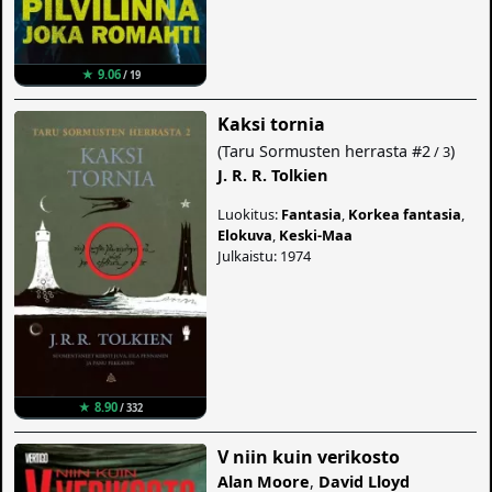
★ 9.06
/ 19
Kaksi tornia
(
Taru Sormusten herrasta
#2
)
/ 3
J. R. R. Tolkien
Luokitus:
Fantasia
,
Korkea fantasia
,
Elokuva
,
Keski-Maa
Julkaistu: 1974
★ 8.90
/ 332
V niin kuin verikosto
Alan Moore
,
David Lloyd