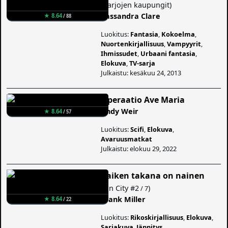
(
Varjojen kaupungit
)
Cassandra Clare
★ 8.64
/ 88
Luokitus:
Fantasia
,
Kokoelma
,
Nuortenkirjallisuus
,
Vampyyrit
,
Ihmissudet
,
Urbaani fantasia
,
Elokuva
,
TV-sarja
Julkaistu: kesäkuu 24, 2013
Operaatio Ave Maria
Andy Weir
★ 8.64
/ 57
Luokitus:
Scifi
,
Elokuva
,
Avaruusmatkat
Julkaistu: elokuu 29, 2022
Kaiken takana on nainen
(
Sin City
#2
)
/ 7
Frank Miller
★ 8.64
/ 22
Luokitus:
Rikoskirjallisuus
,
Elokuva
,
Sarjakuva
,
Jännitys