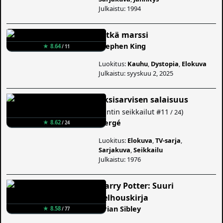
Julkaistu: 1994
Pitkä marssi
Stephen King
★ 8.64
/ 11
Luokitus:
Kauhu
,
Dystopia
,
Elokuva
Julkaistu: syyskuu 2, 2025
Yksisarvisen salaisuus
(
Tintin seikkailut
#11
)
/ 24
Hergé
★ 8.62
/ 24
Luokitus:
Elokuva
,
TV-sarja
,
Sarjakuva
,
Seikkailu
Julkaistu: 1976
Harry Potter: Suuri
velhouskirja
Brian Sibley
★ 8.58
/ 77