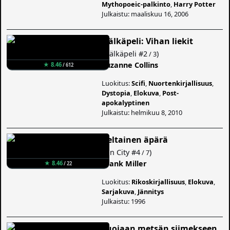
Mythopoeic-palkinto
,
Harry Potter
Julkaistu: maaliskuu 16, 2006
Nälkäpeli: Vihan liekit
(
Nälkäpeli
#2
)
/ 3
Suzanne Collins
★ 8.46
/ 612
Luokitus:
Scifi
,
Nuortenkirjallisuus
,
Dystopia
,
Elokuva
,
Post-
apokalyptinen
Julkaistu: helmikuu 8, 2010
Keltainen äpärä
(
Sin City
#4
)
/ 7
Frank Miller
★ 8.46
/ 22
Luokitus:
Rikoskirjallisuus
,
Elokuva
,
Sarjakuva
,
Jännitys
Julkaistu: 1996
Suojaan metsän siimekseen