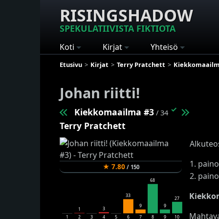
RISINGSHADOW
SPEKULATIIVISTA FIKTIOTA
Koti
Kirjat
Yhteisö
Etusivu
Kirjat
Terry Pratchett
Kiekkomaail
Johan riitti!
✓
Kiekkomaailma #3
/ 34
Terry Pratchett
Alkuteo
1. paino
★
7.80
/
150
2. paino
68
Kiekkom
33
27
9
9
3
1
Mahtava
1
2
3
4
5
6
7
8
9
10