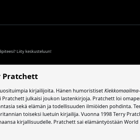
ipiteesi? Liity keskusteluun!
y Pratchett
suosituimpia kirjailijoita. Hänen humoristiset
Kiekkomaailma
Pratchett julkaisi joukon lastenkirjoja. Pratchett loi omaper
antasia sekä elämän ja todellisuuden ilmiöiden pohdinta. Te
itannian toiseksi luetuin kirjailija. Vuonna 1998 Terry Pratc
maansa kirjallisuudelle. Pratchett sai elämäntyöstään Worl