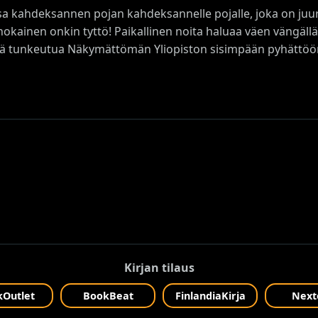
a kahdeksannen pojan kahdeksannelle pojalle, joka on juu
nokainen onkin tyttö! Paikallinen noita haluaa väen vängäl
pitää tunkeutua Näkymättömän Yliopiston sisimpään pyhättöö
Kirjan tilaus
Outlet
BookBeat
FinlandiaKirja
Next