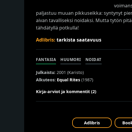
voimans
paljastuu muuan pikkuseikka: syntynyt pie
aivan tavalliseksi noidaksi. Mutta tytön 
tähdätyllä potkulla!
Adlibris:
tarkista saatavuus
FANTASIA
HUUMORI
NOIDAT
Julkaistu:
2001 (
Karisto
)
Alkuteos:
Equal Rites
(1987)
Kirja-arviot ja kommentit (2)
Adlibris
Book