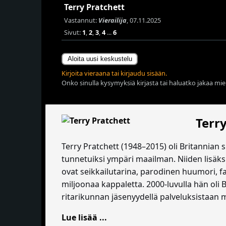
Terry Pratchett
Vastannut:
Vierailija
, 07.11.2025
Sivut:
1
,
2
,
3
,
4
...
6
Aloita uusi keskustelu
Kirjoita vieraana tai kirjaudu sisään.
Onko sinulla kysymyksiä kirjasta tai haluatko jakaa miel
Terr
Terry Pratchett (1948–2015) oli Britannian 
tunnetuiksi ympäri maailman. Niiden lisäksi 
ovat seikkailutarina, parodinen huumori, f
miljoonaa kappaletta. 2000-luvulla hän oli Br
ritarikunnan jäsenyydellä palveluksistaan 
Lue lisää ...