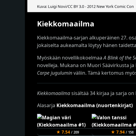
Kuva: Luigi Novi/CC BY 3.0 - 2012 New York Comic Con
Kiekkomaailma
Kiekkomaailma-sarjan alkuperäinen 27. os
jokaiselta aukeamalta löytyy hänen taidett
Myöskään novellikokoelmaa
A Blink of the 
novelleja. Mukana on Muori Säävirkusta ja
Carpe jugulumin
väliin. Tämä kertomus myö
Kiekkomaailma
sisältää 34 kirjaa ja sarja o
Alasarja
Kiekkomaailma (nuortenkirjat)
★ 7.54
★ 7.94
/ 209
/ 158