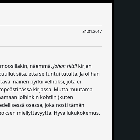
31.01.2017
ä osmoosillakin, näemmä.
Johan riitti!
kirjan
llut siitä, että se tuntui tutulta. Ja olihan
ava: nainen pyrkii velhoksi, jota ei
 lempeästi tässä kirjassa. Mutta muutama
kaamaan joihinkin kohtiin (kuten
edellisessä osassa, joka nosti tämän
 teoksen miellyttävyyttä. Hyvä lukukokemus.