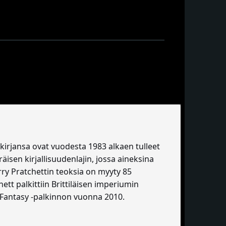
-kirjansa ovat vuodesta 1983 alkaen tulleet
äisen kirjallisuudenlajin, jossa aineksina
rry Pratchettin teoksia on myyty 85
hett palkittiin Brittiläisen imperiumin
d Fantasy -palkinnon vuonna 2010.