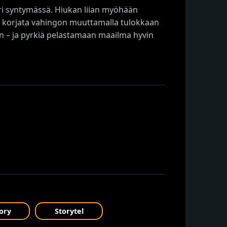
ri syntymässä. Hiukan liian myöhään
lä korjata vahingon muuttamalla tulokkaan
n – ja pyrkiä pelastamaan maailma hyvin
ory
Storytel