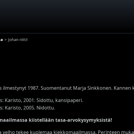
ma
Johan riitti!
s ilmestynyt 1987. Suomentanut Marja Sinkkonen. Kannen ku
s: Karisto, 2001. Sidottu, kansipaperi.
s: Karisto, 2005. Nidottu.
aailmassa kiistellään tasa-arvokysymyksistä!
 velho tekee kuolemaa kiekkomaailmassa. Perinteen mukais