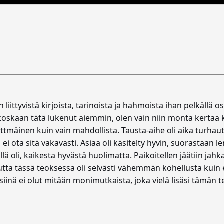
 liittyvistä kirjoista, tarinoista ja hahmoista ihan pelkäll
koskaan tätä lukenut aiemmin, olen vain niin monta kertaa kuu
ettmäinen kuin vain mahdollista. Tausta-aihe oli aika turhautt
i ota sitä vakavasti. Asiaa oli käsitelty hyvin, suorastaan
lä oli, kaikesta hyvästä huolimatta. Paikoitellen jäätiin jah
tta tässä teoksessa oli selvästi vähemmän kohellusta kuin 
 siinä ei olut mitään monimutkaista, joka vielä lisäsi tämän