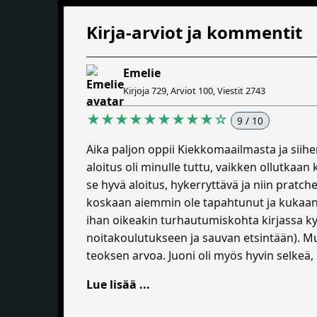
Kirja-arviot ja kommentit
Emelie
Kirjoja 729, Arviot 100, Viestit 2743
★★★★★★★★★☆
9 / 10
Aika paljon oppii Kiekkomaailmasta ja siihen
aloitus oli minulle tuttu, vaikken ollutkaan 
se hyvä aloitus, hykerryttävä ja niin pratch
koskaan aiemmin ole tapahtunut ja kukaan e
ihan oikeakin turhautumiskohta kirjassa kyl
noitakoulutukseen ja sauvan etsintään). Mu
teoksen arvoa. Juoni oli myös hyvin selkeä,
Lue lisää ...