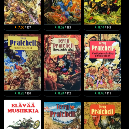
★ 7.60
★ 8.62
★ 8.14
/ 127
/ 183
/ 143
★ 8.28
★ 8.24
★ 8.48
/ 120
/ 112
/ 111