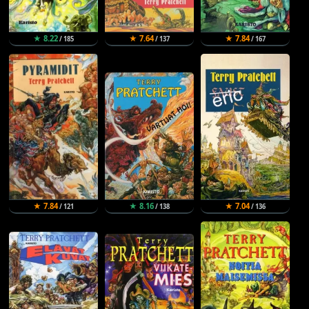
★ 8.22
★ 7.64
★ 7.84
/ 185
/ 137
/ 167
★ 7.84
★ 8.16
★ 7.04
/ 121
/ 138
/ 136