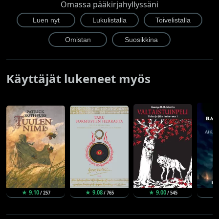
Omassa pääkirjahyllyssäni
Käyttäjät lukeneet myös
★ 9.10
★ 9.08
★ 9.00
★
/ 257
/ 765
/ 545