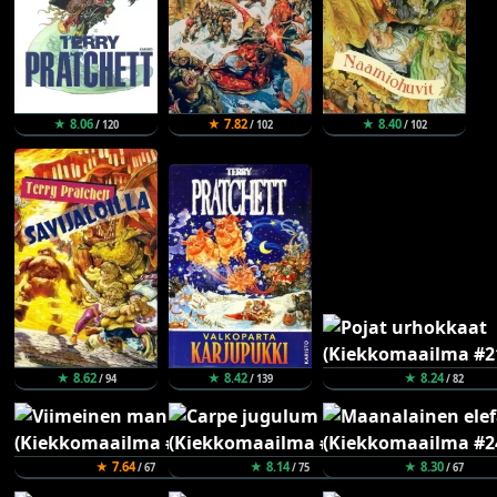
★ 8.06
★ 7.82
★ 8.40
/ 120
/ 102
/ 102
★ 8.62
★ 8.42
★ 8.24
/ 94
/ 139
/ 82
★ 7.64
★ 8.14
★ 8.30
/ 67
/ 75
/ 67