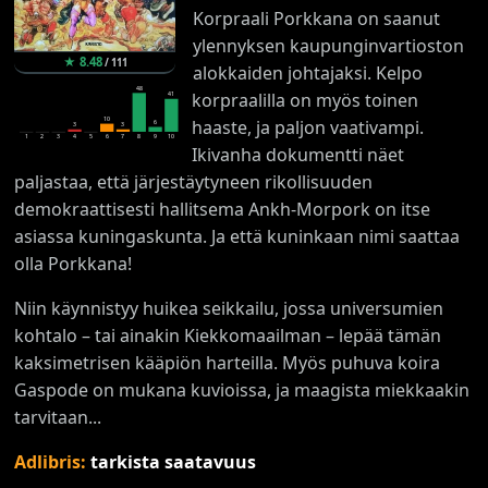
Korpraali Porkkana on saanut
ylennyksen kaupunginvartioston
★
8.48
/
111
alokkaiden johtajaksi. Kelpo
48
korpraalilla on myös toinen
41
10
haaste, ja paljon vaativampi.
6
3
3
1
2
3
4
5
6
7
8
9
10
Ikivanha dokumentti näet
paljastaa, että järjestäytyneen rikollisuuden
demokraattisesti hallitsema Ankh-Morpork on itse
asiassa kuningaskunta. Ja että kuninkaan nimi saattaa
olla Porkkana!
Niin käynnistyy huikea seikkailu, jossa universumien
kohtalo – tai ainakin Kiekkomaailman – lepää tämän
kaksimetrisen kääpiön harteilla. Myös puhuva koira
Gaspode on mukana kuvioissa, ja maagista miekkaakin
tarvitaan...
Adlibris:
tarkista saatavuus