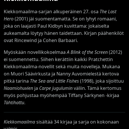
Kiekkomaailma-sarjan alkuperäinen 27. osa
The Last
Hero
(2001) jäi suomentamatta. Se on lyhyt romaani,
joka on laajasti Paul Kidbyn kuvittama: jokaiselta
aukeamalta löytyy hänen taidettaan. Kirjan päähenkilöt
ovat Rincewind ja Cohen Barbaari.
Myöskään novellikokoelmaa
A Blink of the Screen
(2012)
ei suomennettu. Siihen kerättiin kaikki Pratchettin
Kiekkomaailma-novellit sekä muita novelleja. Mukana
on Muori Säävirkusta ja Nanny Auvomielestä kertova
pitkä tarina
The Sea and Little Fishes
(1998), joka sijoittuu
Naamiohuvien
ja
Carpe jugulumin
väliin. Tämä kertomus
myös pohjustaa myöhempää Tiffany Särkynen -kirjaa
Tähtihattu
.
Kiekkomaailma
sisältää 34 kirjaa ja sarja on kokonaan
valmis.