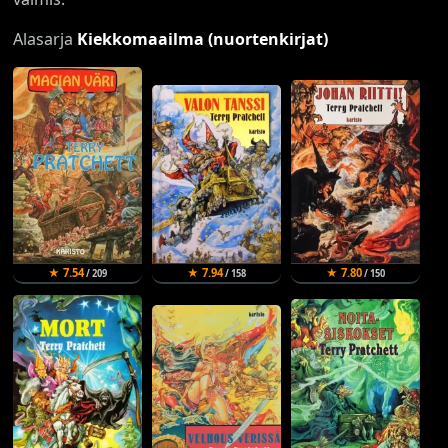
Alasarja
Kiekkomaailma (nuortenkirjat)
★ 7.54
★ 7.94
★ 7.80
/ 209
/ 158
/ 150