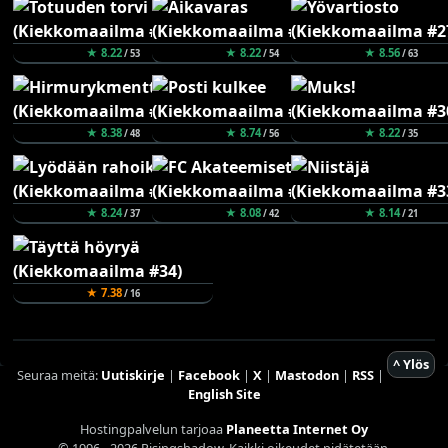
★ 8.22
★ 8.22
★ 8.56
/ 53
/ 54
/ 63
★ 8.38
★ 8.74
★ 8.22
/ 48
/ 56
/ 35
★ 8.24
★ 8.08
★ 8.14
/ 37
/ 42
/ 21
★ 7.38
/ 16
^ Ylös
Seuraa meitä:
Uutiskirje
|
Facebook
|
X
|
Mastodon
|
RSS
|
English Site
Hostingpalvelun tarjoaa
Planeetta Internet Oy