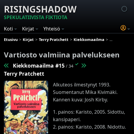
RISINGSHADOW
SPEKULATIIVISTA FIKTIOTA
Koti
Kirjat
Yhteisö
Etusivu
Kirjat
Terry Pratchett
Kiekkomaailma
Vartiosto val
Vartiosto valmiina palvelukseen
✓
Kiekkomaailma #15
/ 34
Terry Pratchett
Alkuteos ilmestynyt 1993.
Suomentanut Mika Kivimäki.
Kannen kuva: Josh Kirby.
1. painos: Karisto, 2005. Sidottu,
kansipaperi.
2. painos: Karisto, 2008. Nidottu.