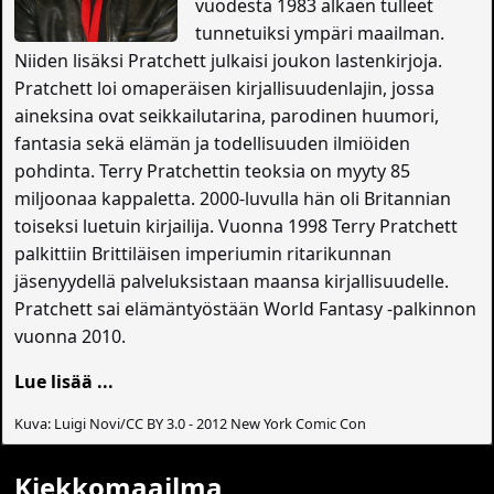
vuodesta 1983 alkaen tulleet
tunnetuiksi ympäri maailman.
Niiden lisäksi Pratchett julkaisi joukon lastenkirjoja.
Pratchett loi omaperäisen kirjallisuudenlajin, jossa
aineksina ovat seikkailutarina, parodinen huumori,
fantasia sekä elämän ja todellisuuden ilmiöiden
pohdinta. Terry Pratchettin teoksia on myyty 85
miljoonaa kappaletta. 2000-luvulla hän oli Britannian
toiseksi luetuin kirjailija. Vuonna 1998 Terry Pratchett
palkittiin Brittiläisen imperiumin ritarikunnan
jäsenyydellä palveluksistaan maansa kirjallisuudelle.
Pratchett sai elämäntyöstään World Fantasy -palkinnon
vuonna 2010.
Lue lisää ...
Kuva: Luigi Novi/CC BY 3.0 - 2012 New York Comic Con
Kiekkomaailma