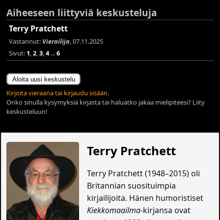
Aiheeseen liittyviä keskusteluja
Terry Pratchett
Vastannut:
Vierailija
, 07.11.2025
Sivut:
1
,
2
,
3
,
4
...
6
Aloita uusi keskustelu
Kirjoita vieraana tai kirjaudu sisään.
Onko sinulla kysymyksiä kirjasta tai haluatko jakaa mielipiteesi? Liity
keskusteluun!
Terry Pratchett
Terry Pratchett (1948–2015) oli
Britannian suosituimpia
kirjailijoita. Hänen humoristiset
Kiekkomaailma
-kirjansa ovat