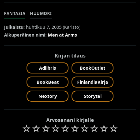
FANTASIA
HUUMORI
Julkaistu:
huhtikuu 7, 2005 (
Karisto
)
Alkuperäinen nimi:
Men at Arms
Kirjan tilaus
Adlibris
BookOutlet
BookBeat
FinlandiaKirja
Nextory
Storytel
Arvosanani kirjalle
☆
☆
☆
☆
☆
☆
☆
☆
☆
☆