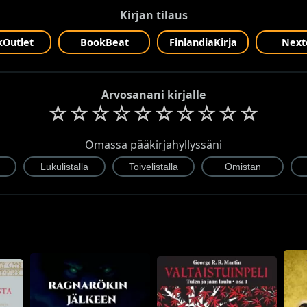
Kirjan tilaus
Outlet
BookBeat
FinlandiaKirja
Next
Arvosanani kirjalle
☆
☆
☆
☆
☆
☆
☆
☆
☆
☆
Omassa pääkirjahyllyssäni