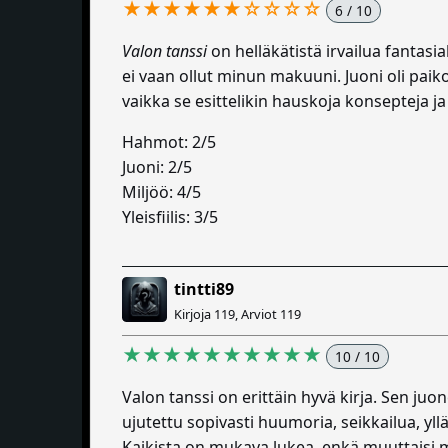
★★★★★★☆☆☆☆
6 / 10
Valon tanssi
on helläkätistä irvailua fantasia
ei vaan ollut minun makuuni. Juoni oli paik
vaikka se esittelikin hauskoja konsepteja ja 
Hahmot: 2/5
Juoni: 2/5
Miljöö: 4/5
Yleisfiilis: 3/5
tintti89
Kirjoja 119, Arviot 119
★★★★★★★★★★
10 / 10
Valon tanssi on erittäin hyvä kirja. Sen juo
ujutettu sopivasti huumoria, seikkailua, yll
Kaikista on mukava lukea, enkä muuttaisi 