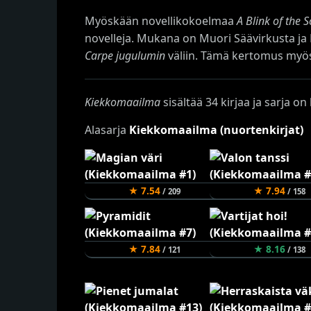
Myöskään novellikokoelmaa
A Blink of the 
novelleja. Mukana on Muori Säävirkusta ja
Carpe jugulumin
väliin. Tämä kertomus myö
Kiekkomaailma
sisältää 34 kirjaa ja sarja o
Alasarja
Kiekkomaailma (nuortenkirjat)
★ 7.54
★ 7.94
/ 209
/ 158
★ 7.84
★ 8.16
/ 121
/ 138