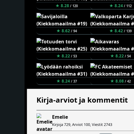
★ 8.28
★ 8.24
/ 120
/ 112
★ 8.62
★ 8.42
/ 94
/ 139
★ 8.22
★ 8.22
/ 53
/ 54
★ 8.24
★ 8.08
/ 37
/ 42
Kirja-arviot ja kommentit
Emelie
Kirjoja 729, Arviot 100, Viestit 2743