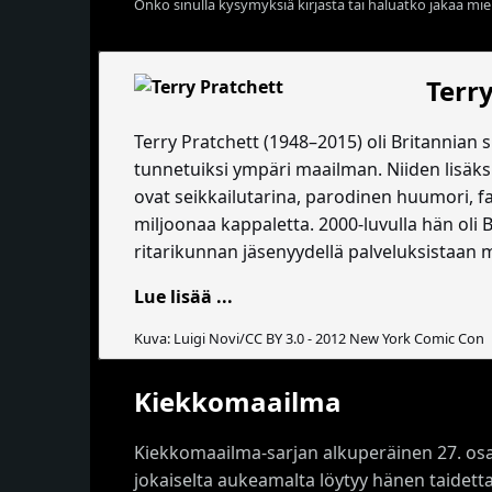
Onko sinulla kysymyksiä kirjasta tai haluatko jakaa miel
Terr
Terry Pratchett (1948–2015) oli Britannian 
tunnetuiksi ympäri maailman. Niiden lisäksi 
ovat seikkailutarina, parodinen huumori, f
miljoonaa kappaletta. 2000-luvulla hän oli Br
ritarikunnan jäsenyydellä palveluksistaan 
Lue lisää ...
Kuva: Luigi Novi/CC BY 3.0 - 2012 New York Comic Con
Kiekkomaailma
Kiekkomaailma-sarjan alkuperäinen 27. os
jokaiselta aukeamalta löytyy hänen taidett