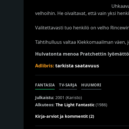
Uhkaava
velhoihin. He oivaltavat, että vain yksi he
Valitettavasti tuo henkilö on velho Rincewi
Tähtihulluus valtaa Kiekkomaailman väen, 
Hulvatonta menoa Pratchettin lyömättö
Adlibris:
tarkista saatavuus
FANTASIA
TV-SARJA
HUUMORI
Julkaistu:
2001 (
Karisto
)
Alkuteos:
The Light Fantastic
(1986)
Kirja-arviot ja kommentit (2)