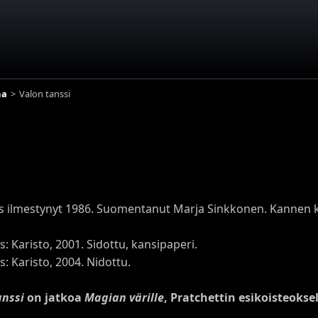
ma
Valon tanssi
s ilmestynyt 1986. Suomentanut Marja Sinkkonen. Kannen ku
s: Karisto, 2001. Sidottu, kansipaperi.
s: Karisto, 2004. Nidottu.
anssi
on jatkoa
Magian värille
, Pratchettin esikoisteoksel