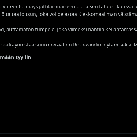
 yhteentörmäys jättiläismäiseen punaisen tähden kanssa 
nkilö taitaa loitsun, joka voi pelastaa Kiekkomaailman väistä
nd, auttamaton tumpelo, joka viimeksi nähtiin kellahtamassa
joka käynnistää suuroperaation Rincewindin löytämiseksi. M
mään tyyliin