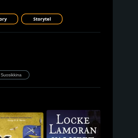
ory
Storytel