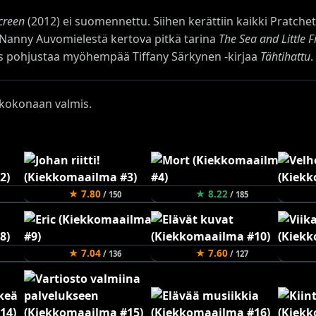
Screen
(2012) ei suomennettu. Siihen kerättiin kaikki Pratche
 Nanny Auvomielestä kertova pitkä tarina
The Sea and Little F
s pohjustaa myöhempää Tiffany Särkynen -kirjaa
Tähtihattu
.
n kokonaan valmis.
★ 7.80
★ 8.22
/ 150
/ 185
★ 7.04
★ 7.60
/ 136
/ 127