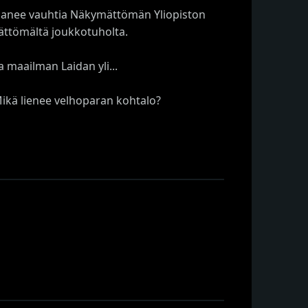
panee vauhtia Näkymättömän Yliopiston
mättömältä joukkotuholta.
 maailman Laidan yli...
ikä lienee velhoparan kohtalo?