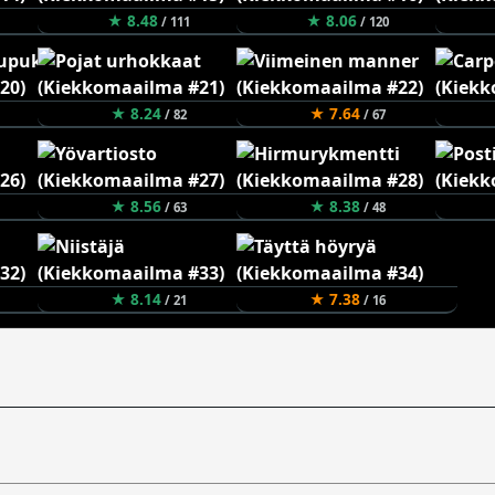
★ 8.48
★ 8.06
/ 111
/ 120
★ 8.24
★ 7.64
/ 82
/ 67
★ 8.56
★ 8.38
/ 63
/ 48
★ 8.14
★ 7.38
/ 21
/ 16