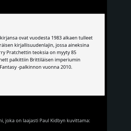
-kirjansa ovat vuodesta 1983 alkaen tulleet
äisen kirjallisuudenlajin, jossa aineksina
rry Pratchettin teoksia on myyty 85
hett palkittiin Brittiläisen imperiumin
d Fantasy -palkinnon vuonna 2010.
, joka on laajasti Paul Kidbyn kuvittama: