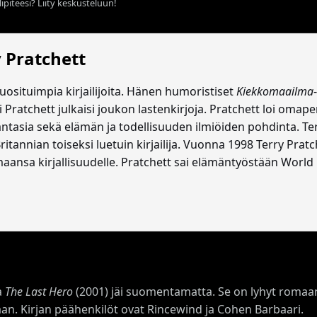
ipiteesi? Liity keskusteluun!
y Pratchett
suosituimpia kirjailijoita. Hänen humoristiset
Kiekkomaailma
Pratchett julkaisi joukon lastenkirjoja. Pratchett loi omaper
antasia sekä elämän ja todellisuuden ilmiöiden pohdinta. Te
itannian toiseksi luetuin kirjailija. Vuonna 1998 Terry Pratc
maansa kirjallisuudelle. Pratchett sai elämäntyöstään Worl
a
The Last Hero
(2001) jäi suomentamatta. Se on lyhyt romaani
aan. Kirjan päähenkilöt ovat Rincewind ja Cohen Barbaari.