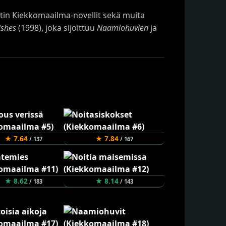
ttin Kiekkomaailma-novellit sekä muita
ishes
(1998), joka sijoittuu
Naamiohuvien
ja
★ 7.64
★ 7.84
/ 137
/ 167
★ 8.62
★ 8.14
/ 183
/ 143