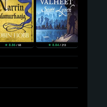
★ 8.86
★ 8.84
★ 8.80
/ 68
/ 213
/ 