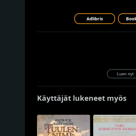
Adlibris
Book
Käyttäjät lukeneet myös