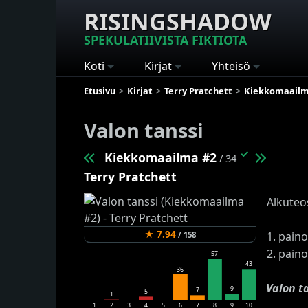
RISINGSHADOW
SPEKULATIIVISTA FIKTIOTA
Koti
Kirjat
Yhteisö
Etusivu
Kirjat
Terry Pratchett
Kiekkomaail
Valon tanssi
✓
Kiekkomaailma #2
/ 34
Terry Pratchett
Alkuteo
★
7.94
1. paino
/
158
2. paino
57
43
36
Valon t
9
7
5
1
1
2
3
4
5
6
7
8
9
10