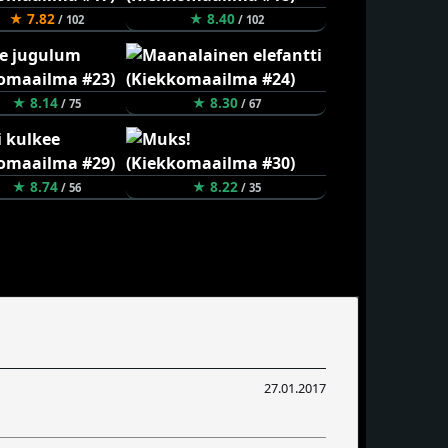
★ 7.82
★ 8.40
/ 102
/ 102
★ 8.14
★ 8.30
/ 75
/ 67
★ 8.74
★ 8.22
/ 56
/ 35
27.01.2017