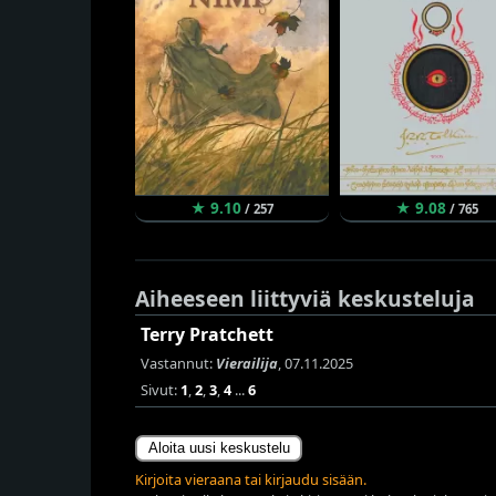
★ 9.10
★ 9.08
/ 257
/ 765
Aiheeseen liittyviä keskusteluja
Terry Pratchett
Vastannut:
Vierailija
, 07.11.2025
Sivut:
1
,
2
,
3
,
4
...
6
Aloita uusi keskustelu
Kirjoita vieraana tai kirjaudu sisään.