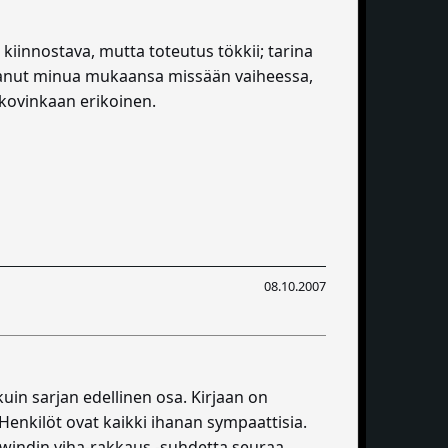
n kiinnostava, mutta toteutus tökkii; tarina
ei saanut minua mukaansa missään vaiheessa,
i kovinkaan erikoinen.
08.10.2007
kuin sarjan edellinen osa. Kirjaan on
. Henkilöt ovat kaikki ihanan sympaattisia.
ewindin viha-rakkaus -suhdetta seuraa