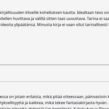
kirjallisuuden kliseille kohelluksen kautta. Idealtaan teos o
oitellen huvittava ja välillä sitten taas uuvuttava. Tarina 
ideoita ylipäätänsä. Minusta kirja ei vaan ollut tarinallisest
nessa on jotain erilaista, mikä pitää otteessaan, päinvastoin 
ätyksellisyyttä ja kaikkea, mikä tekee fantasiakirjasta hyvän
mitään piirrettä yhdestäkään henkilöstä. Kakskukan ja Rinc