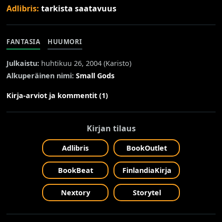
Adlibris:
tarkista saatavuus
FANTASIA
HUUMORI
Julkaistu:
huhtikuu 26, 2004 (
Karisto
)
Alkuperäinen nimi:
Small Gods
Kirja-arviot ja kommentit (1)
Kirjan tilaus
Adlibris
BookOutlet
BookBeat
FinlandiaKirja
Nextory
Storytel