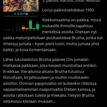
2. painos: Karisto, 2008. Nidottu.
Locus-palkintoehdokas 1993.
★
8.28
/
120
Kiekkomaailma on paikka, missä
57
34
mukaville ihmisille tapahtuu
14
7
6
1
1
1
2
3
4
5
6
7
8
9
10
merkillisiä asioita. Otetaan nyt
vaikka melonipellollaan puuhasteleva Brutha, jonka luo
ilmestyy jumala – hyvin pieni tosin, mutta jumala yhtä
kaikki. Ja kova komentamaan.
Lähes lukutaidoton Brutha pääsee Om-jumalan
matkassa paikkaan, joka kovasti muistuttaa antiikin
Kreikkaa. Vierailunsa aikana Brutha tutustuu
filosofiaan, kirjallisuuteen ja muihin mullistaviin
asioihin. Omnian pappisvaltio on kuitenkin riidoissa
vapaamielisemmän naapurivaltio Efeben kanssa, ja
asioita ratkotaan tulella ja miekalla. Tietysti Brutha
sotkeutuu kiistaan mukaan...