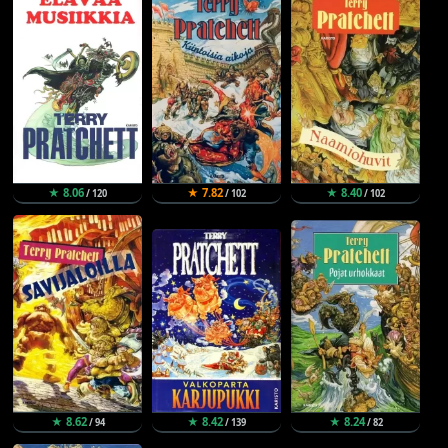
★ 8.06
★ 7.82
★ 8.40
/ 120
/ 102
/ 102
★ 8.62
★ 8.42
★ 8.24
/ 94
/ 139
/ 82