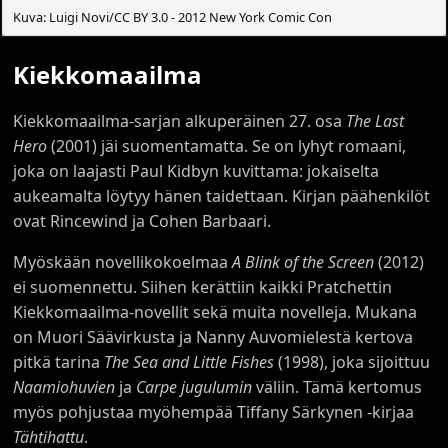
Kuva: Luigi Novi/CC BY 3.0 - 2012 New York Comic Con
Kiekkomaailma
Kiekkomaailma-sarjan alkuperäinen 27. osa
The Last
Hero
(2001) jäi suomentamatta. Se on lyhyt romaani,
joka on laajasti Paul Kidbyn kuvittama: jokaiselta
aukeamalta löytyy hänen taidettaan. Kirjan päähenkilöt
ovat Rincewind ja Cohen Barbaari.
Myöskään novellikokoelmaa
A Blink of the Screen
(2012)
ei suomennettu. Siihen kerättiin kaikki Pratchettin
Kiekkomaailma-novellit sekä muita novelleja. Mukana
on Muori Säävirkusta ja Nanny Auvomielestä kertova
pitkä tarina
The Sea and Little Fishes
(1998), joka sijoittuu
Naamiohuvien
ja
Carpe jugulumin
väliin. Tämä kertomus
myös pohjustaa myöhempää Tiffany Särkynen -kirjaa
Tähtihattu
.