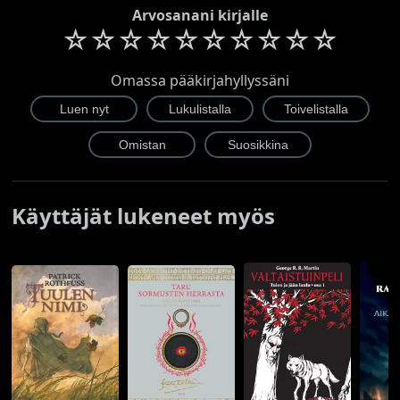
Arvosanani kirjalle
☆
☆
☆
☆
☆
☆
☆
☆
☆
☆
Omassa pääkirjahyllyssäni
Käyttäjät lukeneet myös