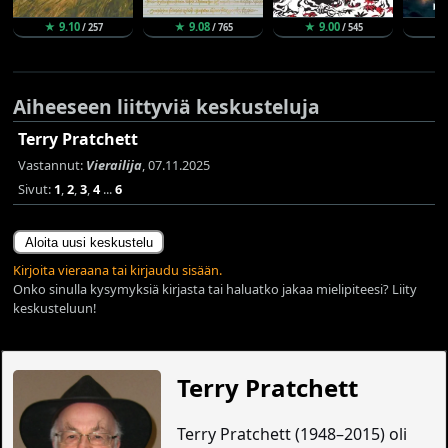
★ 9.10
★ 9.08
★ 9.00
★
/ 257
/ 765
/ 545
Aiheeseen liittyviä keskusteluja
Terry Pratchett
Vastannut:
Vierailija
, 07.11.2025
Sivut:
1
,
2
,
3
,
4
...
6
Aloita uusi keskustelu
Kirjoita vieraana tai kirjaudu sisään.
Onko sinulla kysymyksiä kirjasta tai haluatko jakaa mielipiteesi? Liity
keskusteluun!
Terry Pratchett
Terry Pratchett (1948–2015) oli