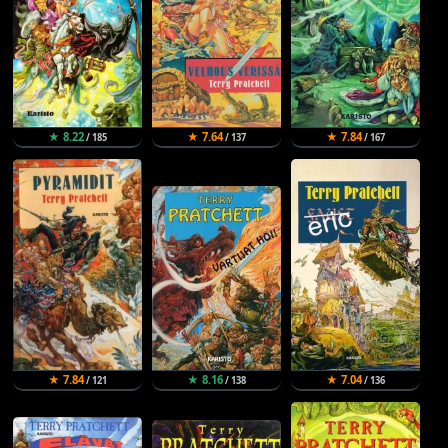
★ 8.22
★ 7.64
★ 7.84
/ 185
/ 137
/ 167
★ 7.84
★ 8.16
★ 7.04
/ 121
/ 138
/ 136