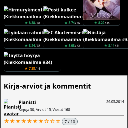
★ 8.38
★ 8.74
★ 8.22
/ 48
/ 56
/ 35
★ 8.24
★ 8.08
★ 8.14
/ 37
/ 42
/ 21
★ 7.38
/ 16
Kirja-arviot ja kommentit
26.05.2014
Pianisti
Kirjoja 30, Arviot 15, Viestit 168
★★★★★★★☆☆☆
7 / 10