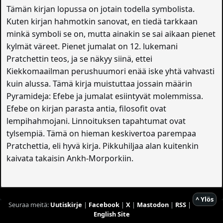
Tämän kirjan lopussa on jotain todella symbolista.
Kuten kirjan hahmotkin sanovat, en tiedä tarkkaan
minkä symboli se on, mutta ainakin se sai aikaan pienet
kylmät väreet. Pienet jumalat on 12. lukemani
Pratchettin teos, ja se näkyy siinä, ettei
Kiekkomaailman perushuumori enää iske yhtä vahvasti
kuin alussa. Tämä kirja muistuttaa jossain määrin
Pyramideja: Efebe ja jumalat esiintyvät molemmissa.
Efebe on kirjan parasta antia, filosofit ovat
lempihahmojani. Linnoituksen tapahtumat ovat
tylsempiä. Tämä on hieman keskivertoa parempaa
Pratchettia, eli hyvä kirja. Pikkuhiljaa alan kuitenkin
kaivata takaisin Ankh-Morporkiin.
^ Ylös
Seuraa meitä:
Uutiskirje
|
Facebook
|
X
|
Mastodon
|
RSS
|
English Site