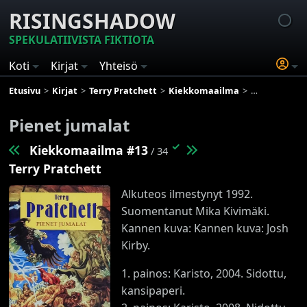
RISINGSHADOW
SPEKULATIIVISTA FIKTIOTA
Koti
Kirjat
Yhteisö
Etusivu
Kirjat
Terry Pratchett
Kiekkomaailma
Pienet jumala
Pienet jumalat
✓
Kiekkomaailma #13
/ 34
Terry Pratchett
Alkuteos ilmestynyt 1992.
Suomentanut Mika Kivimäki.
Kannen kuva: Kannen kuva: Josh
Kirby.
1. painos: Karisto, 2004. Sidottu,
kansipaperi.