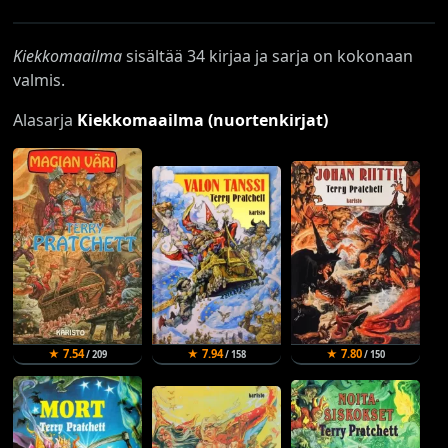
Kiekkomaailma
sisältää 34 kirjaa ja sarja on kokonaan
valmis.
Alasarja
Kiekkomaailma (nuortenkirjat)
★ 7.54
★ 7.94
★ 7.80
/ 209
/ 158
/ 150