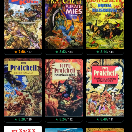
★ 7.60
★ 8.62
★ 8.14
/ 127
/ 183
/ 143
★ 8.28
★ 8.24
★ 8.48
/ 120
/ 112
/ 111