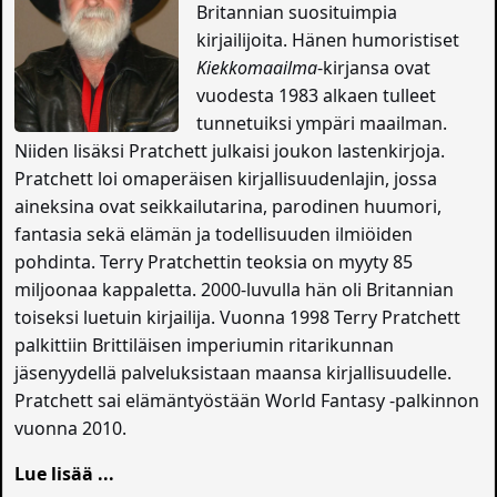
Britannian suosituimpia
kirjailijoita. Hänen humoristiset
Kiekkomaailma
-kirjansa ovat
vuodesta 1983 alkaen tulleet
tunnetuiksi ympäri maailman.
Niiden lisäksi Pratchett julkaisi joukon lastenkirjoja.
Pratchett loi omaperäisen kirjallisuudenlajin, jossa
aineksina ovat seikkailutarina, parodinen huumori,
fantasia sekä elämän ja todellisuuden ilmiöiden
pohdinta. Terry Pratchettin teoksia on myyty 85
miljoonaa kappaletta. 2000-luvulla hän oli Britannian
toiseksi luetuin kirjailija. Vuonna 1998 Terry Pratchett
palkittiin Brittiläisen imperiumin ritarikunnan
jäsenyydellä palveluksistaan maansa kirjallisuudelle.
Pratchett sai elämäntyöstään World Fantasy -palkinnon
vuonna 2010.
Lue lisää ...