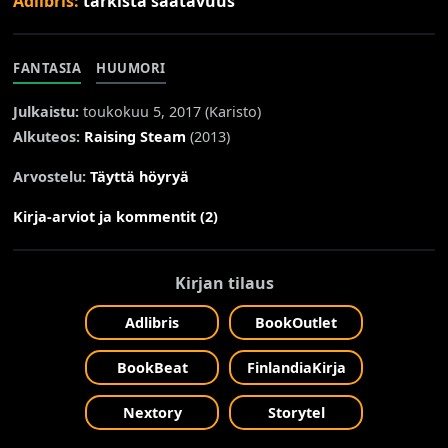
Adlibris:
tarkista saatavuus
FANTASIA
HUUMORI
Julkaistu:
toukokuu 5, 2017 (
Karisto
)
Alkuteos:
Raising Steam
(2013)
Arvostelu:
Täyttä höyryä
Kirja-arviot ja kommentit (2)
Kirjan tilaus
Adlibris
BookOutlet
BookBeat
FinlandiaKirja
Nextory
Storytel