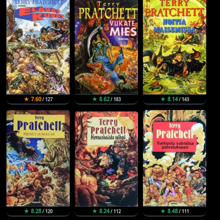
★ 7.60
★ 8.62
★ 8.14
/ 127
/ 183
/ 143
★ 8.28
★ 8.24
★ 8.48
/ 120
/ 112
/ 111