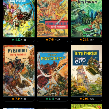
★ 8.22
★ 7.64
★ 7.84
/ 185
/ 137
/ 167
★ 7.84
★ 8.16
★ 7.04
/ 121
/ 138
/ 136