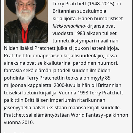
Terry Pratchett (1948–2015) oli
Britannian suosituimpia
kirjailijoita. Hänen humoristiset
Kiekkomaailma
-kirjansa ovat
vuodesta 1983 alkaen tulleet
tunnetuiksi ympäri maailman.
Niiden lisäksi Pratchett julkaisi joukon lastenkirjoja.
Pratchett loi omaperäisen kirjallisuudenlajin, jossa
aineksina ovat seikkailutarina, parodinen huumori,
fantasia sekä elämän ja todellisuuden ilmiöiden
pohdinta. Terry Pratchettin teoksia on myyty 85
miljoonaa kappaletta. 2000-luvulla hän oli Britannian
toiseksi luetuin kirjailija. Vuonna 1998 Terry Pratchett
palkittiin Brittiläisen imperiumin ritarikunnan
jäsenyydellä palveluksistaan maansa kirjallisuudelle.
Pratchett sai elämäntyöstään World Fantasy -palkinnon
vuonna 2010.