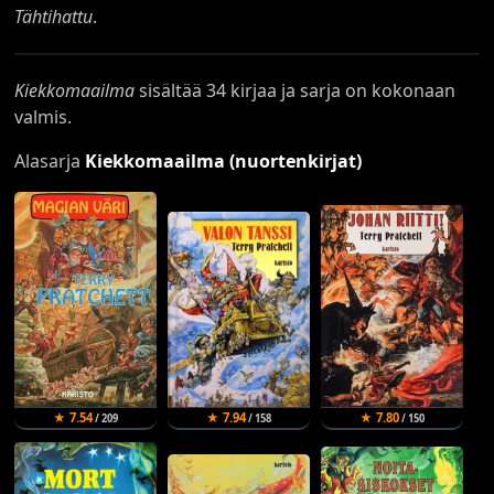
Tähtihattu
.
Kiekkomaailma
sisältää 34 kirjaa ja sarja on kokonaan
valmis.
Alasarja
Kiekkomaailma (nuortenkirjat)
★ 7.54
★ 7.94
★ 7.80
/ 209
/ 158
/ 150