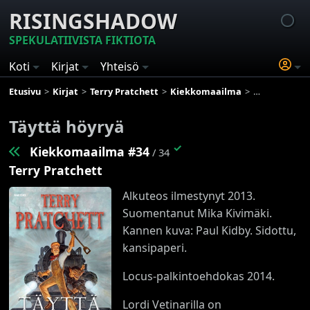
RISINGSHADOW
SPEKULATIIVISTA FIKTIOTA
Koti
Kirjat
Yhteisö
Etusivu
Kirjat
Terry Pratchett
Kiekkomaailma
Täyttä höyry
Täyttä höyryä
✓
Kiekkomaailma #34
/ 34
Terry Pratchett
Alkuteos ilmestynyt 2013.
Suomentanut Mika Kivimäki.
Kannen kuva: Paul Kidby. Sidottu,
kansipaperi.
Locus-palkintoehdokas 2014.
Lordi Vetinarilla on