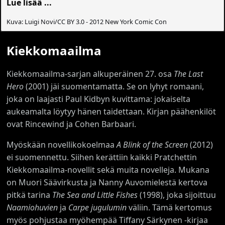
Lue lisää ...
Kuva: Luigi Novi/CC BY 3.0 - 2012 New York Comic Con
Kiekkomaailma
Kiekkomaailma-sarjan alkuperäinen 27. osa
The Last
Hero
(2001) jäi suomentamatta. Se on lyhyt romaani,
joka on laajasti Paul Kidbyn kuvittama: jokaiselta
aukeamalta löytyy hänen taidettaan. Kirjan päähenkilöt
ovat Rincewind ja Cohen Barbaari.
Myöskään novellikokoelmaa
A Blink of the Screen
(2012)
ei suomennettu. Siihen kerättiin kaikki Pratchettin
Kiekkomaailma-novellit sekä muita novelleja. Mukana
on Muori Säävirkusta ja Nanny Auvomielestä kertova
pitkä tarina
The Sea and Little Fishes
(1998), joka sijoittuu
Naamiohuvien
ja
Carpe jugulumin
väliin. Tämä kertomus
myös pohjustaa myöhempää Tiffany Särkynen -kirjaa