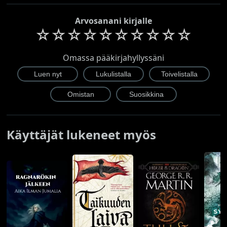
Arvosanani kirjalle
☆
☆
☆
☆
☆
☆
☆
☆
☆
☆
Omassa pääkirjahyllyssäni
Käyttäjät lukeneet myös