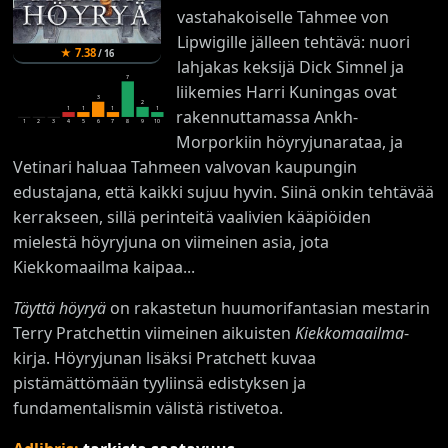
vastahakoiselle Tahmee von
Lipwigille jälleen tehtävä: nuori
★
7.38
/
16
lahjakas keksijä Dick Simnel ja
7
liikemies Harri Kuningas ovat
3
2
1
1
1
1
rakennuttamassa Ankh-
1
2
3
4
5
6
7
8
9
10
Morporkiin höyryjunarataa, ja
Vetinari haluaa Tahmeen valvovan kaupungin
edustajana, että kaikki sujuu hyvin. Siinä onkin tehtävää
kerrakseen, sillä perinteitä vaalivien kääpiöiden
mielestä höyryjuna on viimeinen asia, jota
Kiekkomaailma kaipaa...
Täyttä höyryä
on rakastetun huumorifantasian mestarin
Terry Pratchettin viimeinen aikuisten
Kiekkomaailma
-
kirja. Höyryjunan lisäksi Pratchett kuvaa
pistämättömään tyyliinsä edistyksen ja
fundamentalismin välistä ristivetoa.