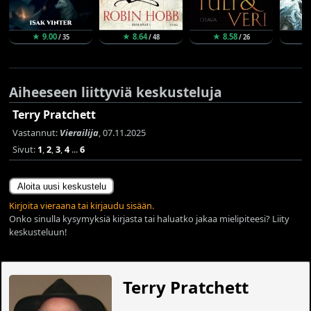
★ 9.00
★ 8.64
★ 8.58
★
/ 35
/ 48
/ 26
Aiheeseen liittyviä keskusteluja
Terry Pratchett
Vastannut:
Vierailija
, 07.11.2025
Sivut:
1
,
2
,
3
,
4
...
6
Aloita uusi keskustelu
Kirjoita vieraana tai kirjaudu sisään.
Onko sinulla kysymyksiä kirjasta tai haluatko jakaa mielipiteesi? Liity
keskusteluun!
Terry Pratchett