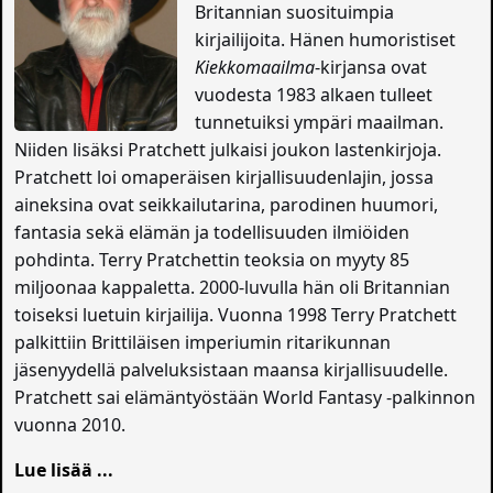
Britannian suosituimpia
kirjailijoita. Hänen humoristiset
Kiekkomaailma
-kirjansa ovat
vuodesta 1983 alkaen tulleet
tunnetuiksi ympäri maailman.
Niiden lisäksi Pratchett julkaisi joukon lastenkirjoja.
Pratchett loi omaperäisen kirjallisuudenlajin, jossa
aineksina ovat seikkailutarina, parodinen huumori,
fantasia sekä elämän ja todellisuuden ilmiöiden
pohdinta. Terry Pratchettin teoksia on myyty 85
miljoonaa kappaletta. 2000-luvulla hän oli Britannian
toiseksi luetuin kirjailija. Vuonna 1998 Terry Pratchett
palkittiin Brittiläisen imperiumin ritarikunnan
jäsenyydellä palveluksistaan maansa kirjallisuudelle.
Pratchett sai elämäntyöstään World Fantasy -palkinnon
vuonna 2010.
Lue lisää ...