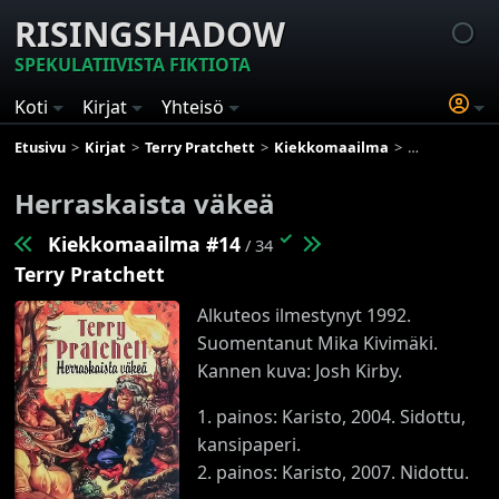
RISINGSHADOW
SPEKULATIIVISTA FIKTIOTA
Koti
Kirjat
Yhteisö
Etusivu
Kirjat
Terry Pratchett
Kiekkomaailma
Herraskaista 
Herraskaista väkeä
✓
Kiekkomaailma #14
/ 34
Terry Pratchett
Alkuteos ilmestynyt 1992.
Suomentanut Mika Kivimäki.
Kannen kuva: Josh Kirby.
1. painos: Karisto, 2004. Sidottu,
kansipaperi.
2. painos: Karisto, 2007. Nidottu.