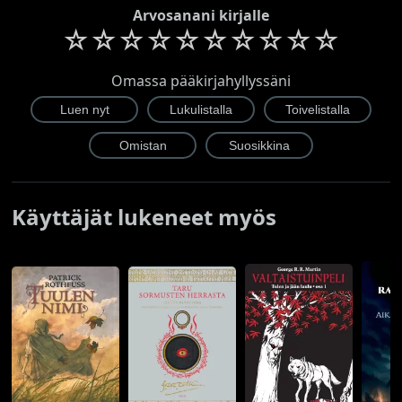
Arvosanani kirjalle
☆
☆
☆
☆
☆
☆
☆
☆
☆
☆
Omassa pääkirjahyllyssäni
Käyttäjät lukeneet myös