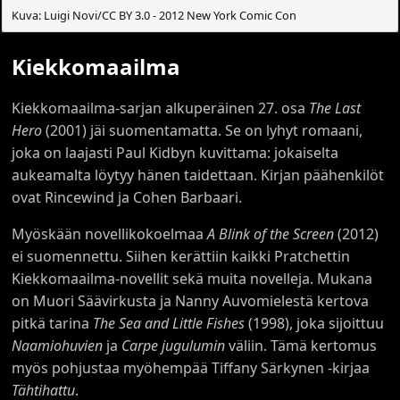
Kuva: Luigi Novi/CC BY 3.0 - 2012 New York Comic Con
Kiekkomaailma
Kiekkomaailma-sarjan alkuperäinen 27. osa
The Last
Hero
(2001) jäi suomentamatta. Se on lyhyt romaani,
joka on laajasti Paul Kidbyn kuvittama: jokaiselta
aukeamalta löytyy hänen taidettaan. Kirjan päähenkilöt
ovat Rincewind ja Cohen Barbaari.
Myöskään novellikokoelmaa
A Blink of the Screen
(2012)
ei suomennettu. Siihen kerättiin kaikki Pratchettin
Kiekkomaailma-novellit sekä muita novelleja. Mukana
on Muori Säävirkusta ja Nanny Auvomielestä kertova
pitkä tarina
The Sea and Little Fishes
(1998), joka sijoittuu
Naamiohuvien
ja
Carpe jugulumin
väliin. Tämä kertomus
myös pohjustaa myöhempää Tiffany Särkynen -kirjaa
Tähtihattu
.