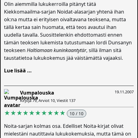
Olin aiemmilla lukukerroilla pitänyt tätä
Kiekkomaailma-sarjan Noidat-alasarjan yhtenä ihan
ok:na mutta ei erityisen oivaltavana teoksena, mutta
tällä kertaa sain huomata, että teos avautui ihan
uudella tavalla. Suosittelenkin ehdottomasti ennen
tämän teoksen lukemista tutustumaan lordi Dunsanyn
teokseen
Haltiamaan kuninkaantytär
, sillä ilman sitä
taustatietoa lukukokemus jää väistämättä vajaaksi.
Lue lisää ...
19.11.2007
Vumpalouska
Kirjoja 79, Arviot 10, Viestit 137
★★★★★★★★★★
10 / 10
Noita-sarjan kolmas osa. Edelliset Noita-kirjat olivat
mielestäni nautittavia lukukokemuksia, mutta tämä on