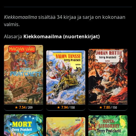
Kiekkomaailma
sisältää 34 kirjaa ja sarja on kokonaan
valmis.
Alasarja
Kiekkomaailma (nuortenkirjat)
★ 7.54
★ 7.94
★ 7.80
/ 209
/ 158
/ 150