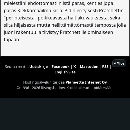
mielestäni ehdottomasti niistä paras, kenties jopa
paras Kiekkomaailma-kirja. Pidin erityisesti Pratchettin
"perinteisestä" poikkeavasta haltiakuvauksesta, sekä
siitä hiljaisesta mutta hellittämättömästä temposta jolla
juoni rakentuu ja tiivistyy Pratchettille ominaiseen
tapaan.
^ Ylös
Seuraa meitä:
Uutiskirje
|
Facebook
|
X
|
Mastodon
|
RSS
|
English Site
Hostingpalvelun tarjoaa
Planeetta Internet Oy
© 1996 - 2026 Risingshadow. Kaikki oikeudet pidätetään.