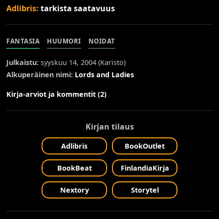
Adlibris:
tarkista saatavuus
FANTASIA
HUUMORI
NOIDAT
Julkaistu:
syyskuu 14, 2004 (
Karisto
)
Alkuperäinen nimi:
Lords and Ladies
Kirja-arviot ja kommentit (2)
Kirjan tilaus
Adlibris
BookOutlet
BookBeat
FinlandiaKirja
Nextory
Storytel