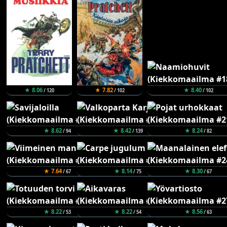
★ 8.06
★ 7.82
★ 8.40
/ 120
/ 102
/ 102
★ 8.62
★ 8.42
★ 8.24
/ 94
/ 139
/ 82
★ 7.64
★ 8.14
★ 8.30
/ 67
/ 75
/ 67
★ 8.22
★ 8.22
★ 8.56
/ 53
/ 54
/ 63