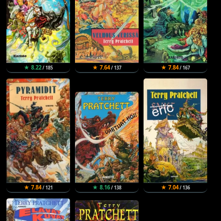
★ 8.22
★ 7.64
★ 7.84
/ 185
/ 137
/ 167
★ 7.84
★ 8.16
★ 7.04
/ 121
/ 138
/ 136