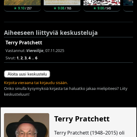
★ 9.10
★ 9.08
★ 9.00
★
/ 257
/ 765
/ 545
Aiheeseen liittyviä keskusteluja
Terry Pratchett
Vastannut:
Vierailija
, 07.11.2025
Sivut:
1
,
2
,
3
,
4
...
6
Aloita uusi keskustelu
Kirjoita vieraana tai kirjaudu sisään.
Onko sinulla kysymyksiä kirjasta tai haluatko jakaa mielipiteesi? Liity
keskusteluun!
Terry Pratchett
Terry Pratchett (1948–2015) oli