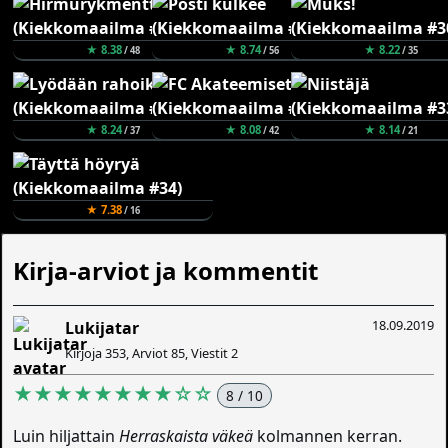
★ 8.38
★ 8.74
★ 8.22
/ 48
/ 56
/ 35
★ 8.24
★ 8.08
★ 8.14
/ 37
/ 42
/ 21
★ 7.38
/ 16
Kirja-arviot ja kommentit
18.09.2019
Lukijatar
Kirjoja 353, Arviot 85, Viestit 2
★★★★★★★★☆☆
8 / 10
Luin hiljattain
Herraskaista väkeä
kolmannen kerran.