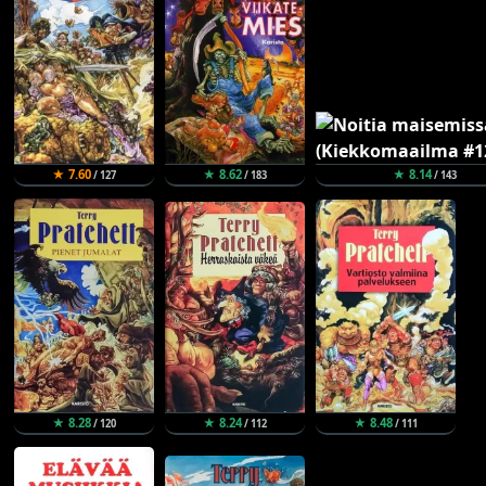
★ 7.60
★ 8.62
★ 8.14
/ 127
/ 183
/ 143
★ 8.28
★ 8.24
★ 8.48
/ 120
/ 112
/ 111