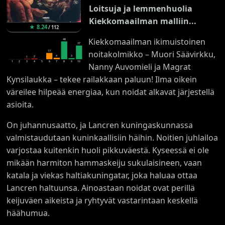
Loitsuja ja lemmenhuolia
Kiekkomaailman malliin...
★
8.24
/
112
Kiekkomaailman ikimuistoinen
48
37
17
noitakolmikko – Muori Säävirkku,
4
3
2
1
1
2
3
4
5
6
7
8
9
10
Nanny Auvomieli ja Magrat
Kynsilaukka – tekee railakkaan paluun! Ilma oikein
väreilee hilpeää energiaa, kun noidat alkavat järjestellä
asioita.
On juhannusaatto, ja Lancren kuningaskunnassa
valmistaudutaan kuninkaallisiin häihin. Noitien juhlailoa
varjostaa kuitenkin huoli pikkuväestä. Kyseessä ei ole
mikään harmiton hammaskeiju sukulaisineen, vaan
katala ja viekas haltiakuningatar, joka haluaa ottaa
Lancren haltuunsa. Ainoastaan noidat ovat perillä
keijuväen aikeista ja ryhtyvät vastarintaan keskellä
häähumua.