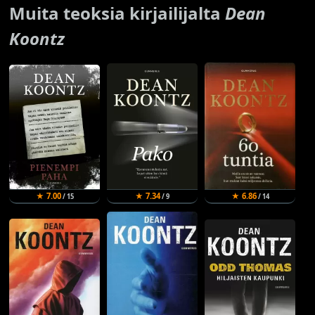
Muita teoksia kirjailijalta
Dean
Koontz
★ 7.00
★ 7.34
★ 6.86
/ 15
/ 9
/ 14