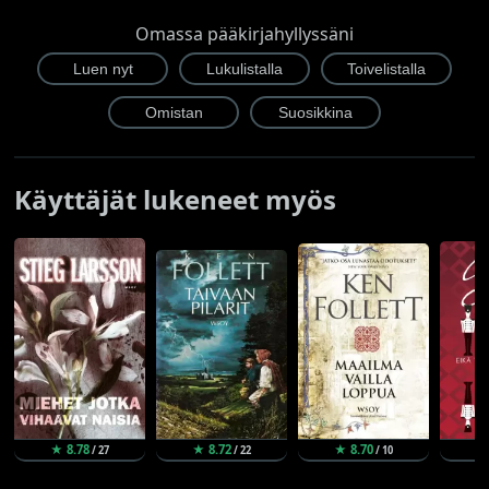
Omassa pääkirjahyllyssäni
Käyttäjät lukeneet myös
★ 8.78
★ 8.72
★ 8.70
★
/ 27
/ 22
/ 10