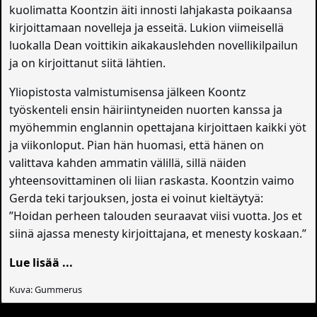
kuolimatta Koontzin äiti innosti lahjakasta poikaansa
kirjoittamaan novelleja ja esseitä. Lukion viimeisellä
luokalla Dean voittikin aikakauslehden novellikilpailun
ja on kirjoittanut siitä lähtien.
Yliopistosta valmistumisensa jälkeen Koontz
työskenteli ensin häiriintyneiden nuorten kanssa ja
myöhemmin englannin opettajana kirjoittaen kaikki yöt
ja viikonloput. Pian hän huomasi, että hänen on
valittava kahden ammatin välillä, sillä näiden
yhteensovittaminen oli liian raskasta. Koontzin vaimo
Gerda teki tarjouksen, josta ei voinut kieltäytyä:
”Hoidan perheen talouden seuraavat viisi vuotta. Jos et
siinä ajassa menesty kirjoittajana, et menesty koskaan.”
Lue lisää ...
Kuva: Gummerus