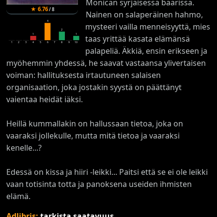
Monican syrjäisessä baarissa.
★
6.76
/
8
Nainen on salaperäinen hahmo,
4
mysteeri vailla menneisyyttä, mies
2
1
1
taas yrittää kasata elämänsä
1
2
3
4
5
6
7
8
9
10
palapeliä. Äkkiä, ensin erikseen ja
myöhemmin yhdessä, he saavat vastaansa ylivertaisen
voiman: hallituksesta irtautuneen salaisen
organisaation, joka jostakin syystä on päättänyt
vaientaa heidät iäksi.
Heillä kummallakin on hallussaan tietoa, joka on
vaaraksi jollekulle, mutta mitä tietoa ja vaaraksi
kenelle...?
Edessä on kissa ja hiiri -leikki... Paitsi että se ei ole leikki
vaan totisinta totta ja panoksena useiden ihmisten
elämä.
Adlibris:
tarkista saatavuus