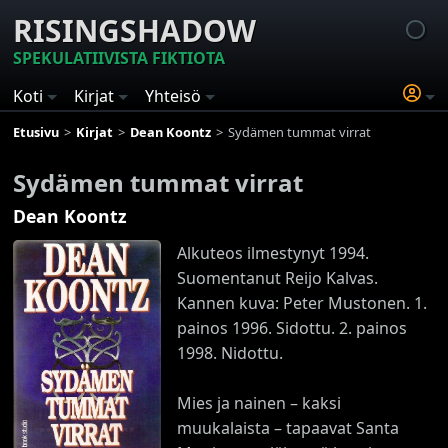
RISINGSHADOW
SPEKULATIIVISTA FIKTIOTA
Koti
Kirjat
Yhteisö
Etusivu
Kirjat
Dean Koontz
Sydämen tummat virrat
Sydämen tummat virrat
Dean Koontz
Alkuteos ilmestynyt 1994.
Suomentanut Reijo Kalvas.
Kannen kuva: Peter Mustonen. 1.
painos 1996. Sidottu. 2. painos
1998. Nidottu.
Mies ja nainen – kaksi
muukalaista – tapaavat Santa