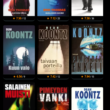
★ 7.50
★ 7.12
★ 7.58
/ 12
/ 25
/ 36
★ 6.56
★ 7.42
★ 7.94
/ 9
/ 12
/ 15