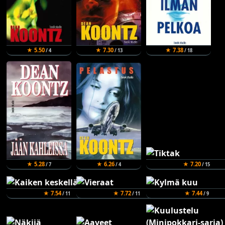
★ 5.50
★ 7.30
★ 7.38
/ 4
/ 13
/ 18
★ 5.28
★ 6.26
★ 7.20
/ 7
/ 4
/ 15
★ 7.54
★ 7.72
★ 7.44
/ 11
/ 11
/ 9