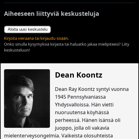
Aiheeseen liittyviä keskusteluja
Aloita uusi keskustelu
Kirjoita vieraana tai kirjaudu sisään.
Onko sinulla kysymyksiä kirjasta tai haluatko jakaa mielipiteesi? Liity
keskusteluun!
Dean Koontz
Dean Ray Koontz syntyi vuonna
1945 Pennsylvaniassa
Yhdysvalloissa. Hän vietti
nuoruutensa köyhässä
perheessä. Hänen isänsä oli
juoppo, jolla oli vakavia
mielenterveysongelmia. Vaikeista olosuhteista