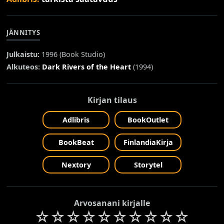
JÄNNITYS
Julkaistu:
1996 (
Book Studio
)
Alkuteos:
Dark Rivers of the Heart
(1994)
Kirjan tilaus
Adlibris
BookOutlet
BookBeat
FinlandiaKirja
Nextory
Storytel
Arvosanani kirjalle
☆
☆
☆
☆
☆
☆
☆
☆
☆
☆