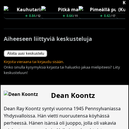
★ 8.84
★ 8.64
★ 8.42
/ 12
/ 11
/ 17
Aiheeseen liittyviä keskusteluja
Aloita uusi keskustelu
Kirjoita vieraana tai kirjaudu sisään.
Onko sinulla kysymyksiä kirjasta tai haluatko jakaa mielipiteesi? Liity
keskusteluun!
Dean Koontz
Dean Ray Koontz syntyi vuonna 1945 Pennsylvaniassa
Yhdysvalloissa. Hän vietti nuoruutensa köyhässä
perheessä. Hänen isänsä oli juoppo, jolla oli vakavia