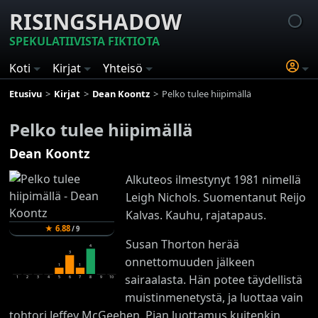
RISINGSHADOW
SPEKULATIIVISTA FIKTIOTA
Koti
Kirjat
Yhteisö
Etusivu
Kirjat
Dean Koontz
Pelko tulee hiipimällä
Pelko tulee hiipimällä
Dean Koontz
Alkuteos ilmestynyt 1981 nimellä
Leigh Nichols. Suomentanut Reijo
Kalvas. Kauhu, rajatapaus.
★
6.88
/
9
Susan Thorton herää
4
3
onnettomuuden jälkeen
1
1
sairaalasta. Hän potee täydellistä
1
2
3
4
5
6
7
8
9
10
muistinmenetystä, ja luottaa vain
tohtori Jeffey McGeehen. Pian luottamus kuitenkin