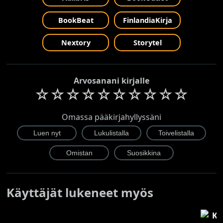
BookBeat
FinlandiaKirja
Nextory
Storytel
Arvosanani kirjalle
☆
☆
☆
☆
☆
☆
☆
☆
☆
☆
Omassa pääkirjahyllyssäni
Käyttäjät lukeneet myös