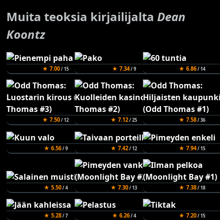
Muita teoksia kirjailijalta
Dean
Koontz
★ 7.00
★ 7.34
★ 6.86
/ 15
/ 9
/ 14
★ 7.50
★ 7.12
★ 7.58
/ 12
/ 25
/ 36
★ 6.56
★ 7.42
★ 7.94
/ 9
/ 12
/ 15
★ 5.50
★ 7.30
★ 7.38
/ 4
/ 13
/ 18
★ 5.28
★ 6.26
★ 7.20
/ 7
/ 4
/ 15