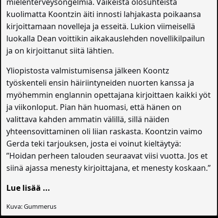
mielenterveysongelmia. Vaikeista olosuhteista
kuolimatta Koontzin äiti innosti lahjakasta poikaansa
kirjoittamaan novelleja ja esseitä. Lukion viimeisellä
luokalla Dean voittikin aikakauslehden novellikilpailun
ja on kirjoittanut siitä lähtien.
Yliopistosta valmistumisensa jälkeen Koontz
työskenteli ensin häiriintyneiden nuorten kanssa ja
myöhemmin englannin opettajana kirjoittaen kaikki yöt
ja viikonloput. Pian hän huomasi, että hänen on
valittava kahden ammatin välillä, sillä näiden
yhteensovittaminen oli liian raskasta. Koontzin vaimo
Gerda teki tarjouksen, josta ei voinut kieltäytyä:
”Hoidan perheen talouden seuraavat viisi vuotta. Jos et
siinä ajassa menesty kirjoittajana, et menesty koskaan.”
Lue lisää ...
Kuva: Gummerus