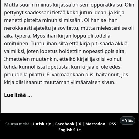
Mutta suurin miinus kirjassa on sen loppuratkaisu. Olin
pettynyt saadessani tietää koko jutun idean, ja kirja
menetti pisteitä minun silmissäni. Olihan se ihan
nerokkaasti ajateltu ja sovitettu, mutta mielestäni se oli
aika typerä. Myös ihan kirjan loppu oli todella
omituinen. Tuntui ihan siltä että kirja piti saada äkkiä
valmiiksi, joten lopetus hoidettiin nopeasti pois alta.
Ihmettelen muutenkin, etteikö kirjailija olisi voinut
tehdä kunnollista lopetusta, kun kirjaa ei ole edes
pituudella pilattu. Ei varmaankaan olisi haitannut, jos
kirja olisi saanut muutaman ylimääräisen sivun.
Lue lisää ...
^ Ylös
Seuraa meitä:
Uutiskirje
|
Facebook
|
X
|
Mastodon
|
RSS
|
English Site