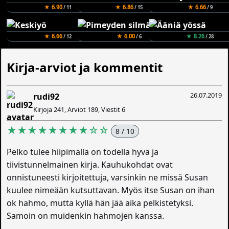
★ 6.90
★ 6.86
★ 6.66
/ 11
/ 15
/ 9
★ 6.66
★ 6.00
★ 8.26
/ 12
/ 6
/ 28
Kirja-arviot ja kommentit
26.07.2019
rudi92
Kirjoja 241, Arviot 189, Viestit 6
★★★★★★★★☆☆
8 / 10
Pelko tulee hiipimällä on todella hyvä ja
tiivistunnelmainen kirja. Kauhukohdat ovat
onnistuneesti kirjoitettuja, varsinkin ne missä Susan
kuulee nimeään kutsuttavan. Myös itse Susan on ihan
ok hahmo, mutta kyllä hän jää aika pelkistetyksi.
Samoin on muidenkin hahmojen kanssa.