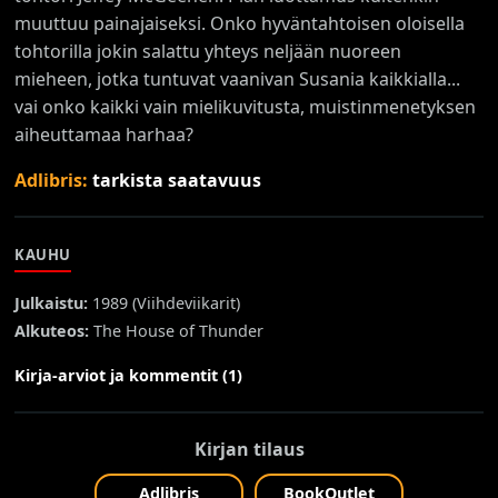
muuttuu painajaiseksi. Onko hyväntahtoisen oloisella
tohtorilla jokin salattu yhteys neljään nuoreen
mieheen, jotka tuntuvat vaanivan Susania kaikkialla...
vai onko kaikki vain mielikuvitusta, muistinmenetyksen
aiheuttamaa harhaa?
Adlibris:
tarkista saatavuus
KAUHU
Julkaistu:
1989 (
Viihdeviikarit
)
Alkuteos:
The House of Thunder
Kirja-arviot ja kommentit (1)
Kirjan tilaus
Adlibris
BookOutlet