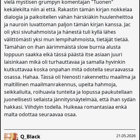
vielä mystisen grumpyn komentajan "Tuonen"
kekälekilta niin ai että. Rakastin tämän kirjan nokkelaa
dialogia ja paikoitellen vähän härskiäkin huulenheittoa
ja nauroin luvattoman paljon tämän kirjan kanssa. Jac
oli yksi sivuhahmoista ja hänestä tuli kyllä lähes
välittömästi yksi mun lempihahmoista, tietäjät tietää.
Tämähän on ihan äärimmäistä slow burnia alusta
loppuun saakka eikä tässä päästä itse asiaan juuri
laisinkaan mikä oli turhauttavaa ja samalla hyvinkin
kutkuttavaa koska onpahan mitä odotella seuraavassa
osassa. Hahaa. Tässä oli hienosti rakennettu maailma ja
maltillinen maailmanrakennus, upeita hahmoja,
seikkailuita, roihuavia tunteita ja lopussa paukutellaan
juonellisesti sellaista jännitysnäytelmää, että ihan sydän
hakkasi. Viihdyin todella. Huikeaa romantasiaa enkä
malta odottaa seuraavaa osaa.
21.05.2026
Q_Black