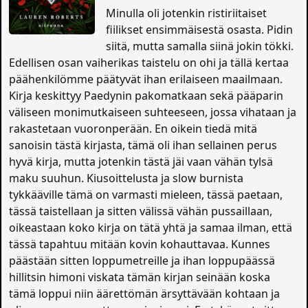
Minulla oli jotenkin ristiriitaiset
fiilikset ensimmäisestä osasta. Pidin
siitä, mutta samalla siinä jokin tökki.
Edellisen osan vaiherikas taistelu on ohi ja tällä kertaa
päähenkilömme päätyvät ihan erilaiseen maailmaan.
Kirja keskittyy Paedynin pakomatkaan sekä pääparin
väliseen monimutkaiseen suhteeseen, jossa vihataan ja
rakastetaan vuoronperään. En oikein tiedä mitä
sanoisin tästä kirjasta, tämä oli ihan sellainen perus
hyvä kirja, mutta jotenkin tästä jäi vaan vähän tylsä
maku suuhun. Kiusoittelusta ja slow burnista
tykkääville tämä on varmasti mieleen, tässä paetaan,
tässä taistellaan ja sitten välissä vähän pussaillaan,
oikeastaan koko kirja on tätä yhtä ja samaa ilman, että
tässä tapahtuu mitään kovin kohauttavaa. Kunnes
päästään sitten loppumetreille ja ihan loppupäässä
hillitsin himoni viskata tämän kirjan seinään koska
tämä loppui niin äärettömän ärsyttävään kohtaan ja