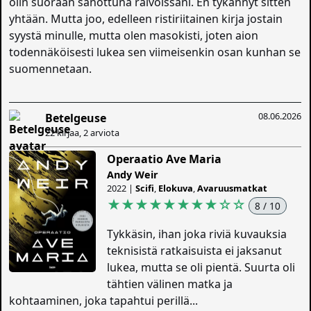
olin suoraan sanottuna raivoissani. En tykännyt sitten
yhtään. Mutta joo, edelleen ristiriitainen kirja jostain
syystä minulle, mutta olen masokisti, joten aion
todennäköisesti lukea sen viimeisenkin osan kunhan se
suomennetaan.
08.06.2026
Betelgeuse
22 kirjaa, 2 arviota
Operaatio Ave Maria
Andy Weir
2022 |
Scifi
,
Elokuva
,
Avaruusmatkat
★★★★★★★★
☆
☆
8 / 10
Tykkäsin, ihan joka riviä kuvauksia
teknisistä ratkaisuista ei jaksanut
lukea, mutta se oli pientä. Suurta oli
tähtien välinen matka ja
kohtaaminen, joka tapahtui perillä...