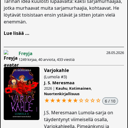
Tarinan idea kuulosti lupaavalta: kaksi sarjamurhaajaa,
jotka murhaavat muita sarjamurhaajia, kohtaavat. He
löytävät toisistaan ensin ystävät ja sitten jotain vielä
enemmän.
Lue lisää ...
28.05.2026
Freyja
1249 kirjaa, 40 arviota, 433 viestiä
Varjokahle
(Lumola #3)
J. S. Meresmaa
2026 |
Kauhu
,
Kotimainen
,
Nuortenkirjallisuus
★★★★★★
☆
☆
☆
☆
6 / 10
J.S. Meresmaan Lumola-sarja on
täydentynyt viimeisellä osalla,
Varjokahleella. Pimeänkynsi ja