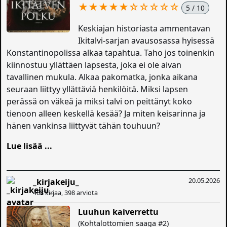
★★★★★
☆
☆
☆
☆
☆
5 / 10
Keskiajan historiasta ammentavan
Ikitalvi-sarjan avausosassa hyisessä
Konstantinopolissa alkaa tapahtua. Taho jos toinenkin
kiinnostuu yllättäen lapsesta, joka ei ole aivan
tavallinen mukula. Alkaa pakomatka, jonka aikana
seuraan liittyy yllättäviä henkilöitä. Miksi lapsen
perässä on väkeä ja miksi talvi on peittänyt koko
tienoon alleen keskellä kesää? Ja miten keisarinna ja
hänen vankinsa liittyvät tähän touhuun?
Lue lisää ...
20.05.2026
_kirjakeiju_
468 kirjaa, 398 arviota
Luuhun kaiverrettu
(Kohtalottomien saaga #2)