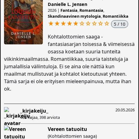
Danielle L. Jensen
2026 |
Fantasia
,
Romantasia
,
Skandinaavinen mytologia
,
Romantiikka
★★★★★
☆
☆
☆
☆
☆
5 / 10
Kohtalottomien saaga -
fantasiasarjan toisessa & viimeisessä
osassa koetaan suuria tunteita
viikinkimaailmassa. Romantiikkaa, suuria taisteluja ja
jumalallisia väliintuloja. Ei se aina ole nättiä kun
maailmat mullistuvat ja kohtalot kietoutuvat yhteen.
Tämä sarja ei ole erityisen mieleenpainuva, mutta ihan
ok.
20.05.2026
_kirjakeiju_
468 kirjaa, 398 arviota
Vereen tatuoitu
(Kohtalottomien saaga)