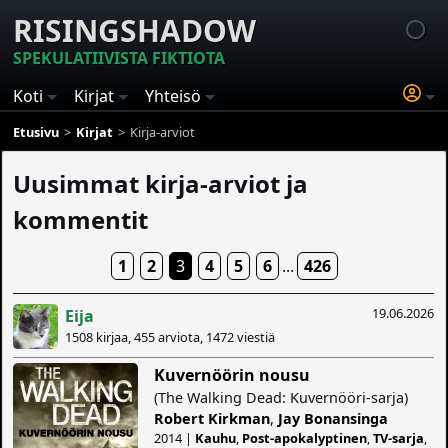
RISINGSHADOW
SPEKULATIIVISTA FIKTIOTA
Koti
Kirjat
Yhteisö
Etusivu
Kirjat
Kirja-arviot
Uusimmat kirja-arviot ja
kommentit
1
2
3
4
5
6
...
426
19.06.2026
Eija
1508 kirjaa, 455 arviota, 1472 viestiä
Kuvernöörin nousu
(The Walking Dead: Kuvernööri-sarja)
Robert Kirkman
,
Jay Bonansinga
2014 |
Kauhu
,
Post-apokalyptinen
,
TV-sarja
,