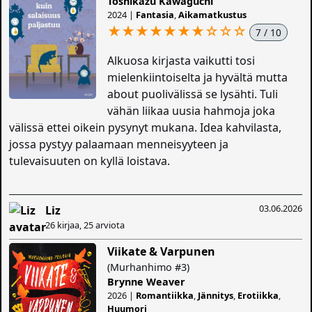
Toshikazu Kawaguchi
2024 |
Fantasia
,
Aikamatkustus
★★★★★★★
☆
☆
☆
7 / 10
Alkuosa kirjasta vaikutti tosi
mielenkiintoiselta ja hyvältä mutta
about puolivälissä se lysähti. Tuli
vähän liikaa uusia hahmoja joka
välissä ettei oikein pysynyt mukana. Idea kahvilasta,
jossa pystyy palaamaan menneisyyteen ja
tulevaisuuten on kyllä loistava.
03.06.2026
Liz
26 kirjaa, 25 arviota
Viikate & Varpunen
(Murhanhimo #3)
Brynne Weaver
2026 |
Romantiikka
,
Jännitys
,
Erotiikka
,
Huumori