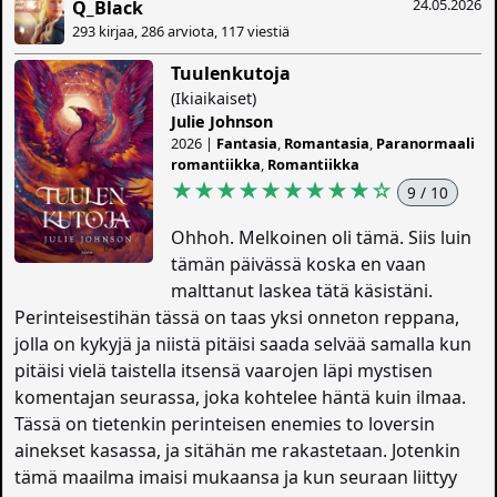
24.05.2026
Q_Black
293 kirjaa, 286 arviota, 117 viestiä
Tuulenkutoja
(Ikiaikaiset)
Julie Johnson
2026 |
Fantasia
,
Romantasia
,
Paranormaali
romantiikka
,
Romantiikka
★★★★★★★★★
☆
9 / 10
Ohhoh. Melkoinen oli tämä. Siis luin
tämän päivässä koska en vaan
malttanut laskea tätä käsistäni.
Perinteisestihän tässä on taas yksi onneton reppana,
jolla on kykyjä ja niistä pitäisi saada selvää samalla kun
pitäisi vielä taistella itsensä vaarojen läpi mystisen
komentajan seurassa, joka kohtelee häntä kuin ilmaa.
Tässä on tietenkin perinteisen enemies to loversin
ainekset kasassa, ja sitähän me rakastetaan. Jotenkin
tämä maailma imaisi mukaansa ja kun seuraan liittyy