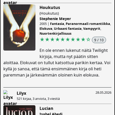
Houkutus
(Houkutus)
Stephenie Meyer
2005 |
Fantasia
,
Paranormaali romantiikka
,
Elokuva
,
Urbaani fantasia
,
Vampyyrit
,
Nuortenkirjallisuus
★★★★★★★★★
☆
9 / 10
En ole ennen lukenut näitä Twilight
kirjoja, mutta nyt päätin sitten
aloittaa. Elokuvat on tullut katsottua parikin kertaa. Voi
kyllä jo sanoa, että tämä ensimmäinen kirja oli heti
paremman ja järkevämmän oloinen kuin elokuva.
28.05.2026
Lilyx
521 kirjaa, 3 arviota, 3 viestiä
Lucian
Isabel Abedi