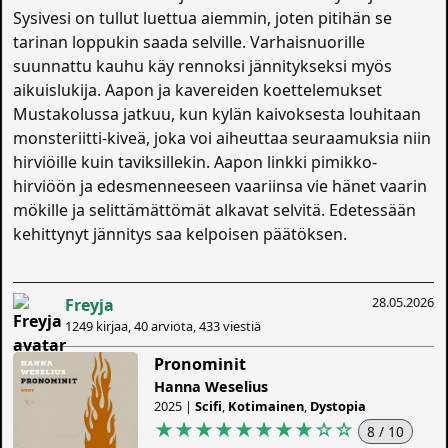
Sysivesi on tullut luettua aiemmin, joten pitihän se
tarinan loppukin saada selville. Varhaisnuorille
suunnattu kauhu käy rennoksi jännitykseksi myös
aikuislukija. Aapon ja kavereiden koettelemukset
Mustakolussa jatkuu, kun kylän kaivoksesta louhitaan
monsteriitti-kiveä, joka voi aiheuttaa seuraamuksia niin
hirviöille kuin taviksillekin. Aapon linkki pimikko-
hirviöön ja edesmenneeseen vaariinsa vie hänet vaarin
mökille ja selittämättömät alkavat selvitä. Edetessään
kehittynyt jännitys saa kelpoisen päätöksen.
28.05.2026
Freyja
1249 kirjaa, 40 arviota, 433 viestiä
Pronominit
Hanna Weselius
2025 |
Scifi
,
Kotimainen
,
Dystopia
★★★★★★★★
☆
☆
8 / 10