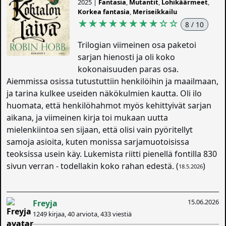
2025 |
Fantasia
,
Mutantit
,
Lohikäärmeet
,
Korkea fantasia
,
Meriseikkailu
★★★★★★★★
☆
☆
8 / 10
Trilogian viimeinen osa paketoi
sarjan hienosti ja oli koko
kokonaisuuden paras osa.
Aiemmissa osissa tutustuttiin henkilöihin ja maailmaan,
ja tarina kulkee useiden näkökulmien kautta. Oli ilo
huomata, että henkilöhahmot myös kehittyivät sarjan
aikana, ja viimeinen kirja toi mukaan uutta
mielenkiintoa sen sijaan, että olisi vain pyöritellyt
samoja asioita, kuten monissa sarjamuotoisissa
teoksissa usein käy. Lukemista riitti pienellä fontilla 830
sivun verran - todellakin koko rahan edestä. (
)
18.5.2026
15.06.2026
Freyja
1249 kirjaa, 40 arviota, 433 viestiä