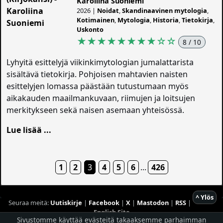
Karoliina Suoniemi
2026 |
Noidat
,
Skandinaavinen mytologia
,
Kotimainen
,
Mytologia
,
Historia
,
Tietokirja
,
Uskonto
★★★★★★★★
☆
☆
8 / 10
Lyhyitä esittelyjä viikinkimytologian jumalattarista
sisältävä tietokirja. Pohjoisen mahtavien naisten
esittelyjen lomassa päästään tutustumaan myös
aikakauden maailmankuvaan, riimujen ja loitsujen
merkitykseen sekä naisen asemaan yhteisössä.
Lue lisää ...
1
2
3
4
5
6
...
426
^ Ylös
Seuraa meitä:
Uutiskirje
|
Facebook
|
X
|
Mastodon
|
RSS
|
English Site
Sivustomme käyttää evästeitä takaaksemme parhaimman