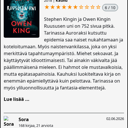
2018 |
Kauhu
★★★★★★
☆
☆
☆
☆
6 / 10
Stephen Kingin ja Owen Kingin
Ruususen uni on 752 sivua pitkä.
Tarinassa Auroraksi kutsuttu
epidemia saa naiset nukahtamaan ja
koteloitumaan. Myös naistenvankilassa, joka on yksi
merkittävä tapahtumaympäristö. Miehet sekoavat. Ja
käyttäytyvät idioottimaisesti. Tai ainakin väkivalta jää
päällimmäisenä mieleen. Ei hahmot ole mustavalkoisia,
mutta epätasapainoisia. Kauhuksi luokiteltava kirja on
enemmän epämiellyttävä kuin pelottava. Tarinassa on
myös yliluonnollisuutta ja fantasia-elementtejä.
Lue lisää ...
02.06.2026
Sora
168 kirjaa, 21 arviota