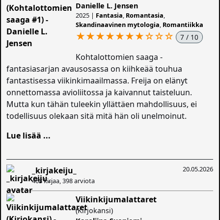
Danielle L. Jensen
2025 |
Fantasia
,
Romantasia
,
Skandinaavinen mytologia
,
Romantiikka
★★★★★★★
☆
☆
☆
7 / 10
Kohtalottomien saaga -
fantasiasarjan avausosassa on kiihkeää touhua
fantastisessa viikinkimaailmassa. Freija on elänyt
onnettomassa avioliitossa ja kaivannut taisteluun.
Mutta kun tähän tuleekin yllättäen mahdollisuus, ei
todellisuus olekaan sitä mitä hän oli unelmoinut.
Lue lisää ...
20.05.2026
_kirjakeiju_
468 kirjaa, 398 arviota
Viikinkijumalattaret
(Kirjokansi)