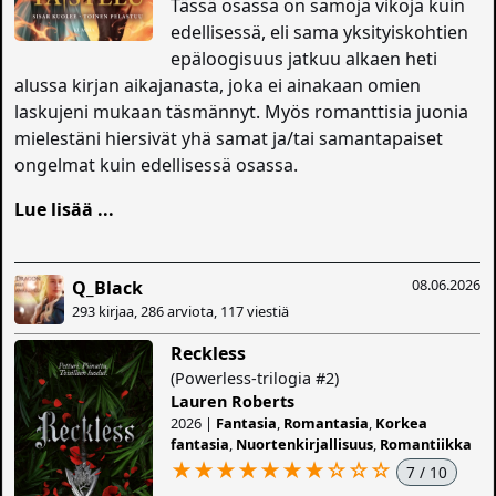
Tässä osassa on samoja vikoja kuin
edellisessä, eli sama yksityiskohtien
epäloogisuus jatkuu alkaen heti
alussa kirjan aikajanasta, joka ei ainakaan omien
laskujeni mukaan täsmännyt. Myös romanttisia juonia
mielestäni hiersivät yhä samat ja/tai samantapaiset
ongelmat kuin edellisessä osassa.
Lue lisää ...
08.06.2026
Q_Black
293 kirjaa, 286 arviota, 117 viestiä
Reckless
(Powerless-trilogia #2)
Lauren Roberts
2026 |
Fantasia
,
Romantasia
,
Korkea
fantasia
,
Nuortenkirjallisuus
,
Romantiikka
★★★★★★★
☆
☆
☆
7 / 10