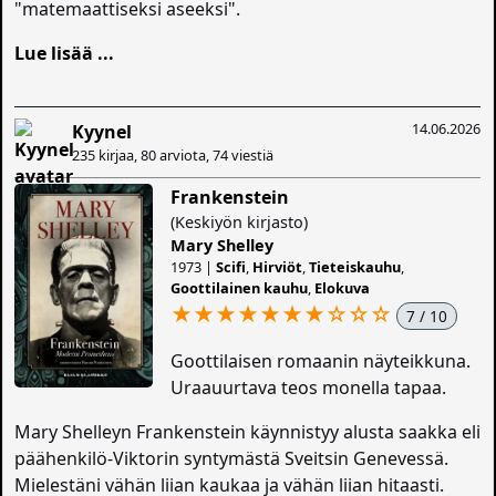
"matemaattiseksi aseeksi".
Lue lisää ...
14.06.2026
Kyynel
235 kirjaa, 80 arviota, 74 viestiä
Frankenstein
(Keskiyön kirjasto)
Mary Shelley
1973 |
Scifi
,
Hirviöt
,
Tieteiskauhu
,
Goottilainen kauhu
,
Elokuva
★★★★★★★
☆
☆
☆
7 / 10
Goottilaisen romaanin näyteikkuna.
Uraauurtava teos monella tapaa.
Mary Shelleyn Frankenstein käynnistyy alusta saakka eli
päähenkilö-Viktorin syntymästä Sveitsin Genevessä.
Mielestäni vähän liian kaukaa ja vähän liian hitaasti.