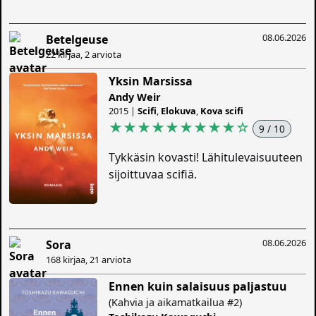
08.06.2026
Betelgeuse
22 kirjaa, 2 arviota
Yksin Marsissa
Andy Weir
2015 |
Scifi
,
Elokuva
,
Kova scifi
★★★★★★★★★
☆
9 / 10
Tykkäsin kovasti! Lähitulevaisuuteen
sijoittuvaa scifiä.
08.06.2026
Sora
168 kirjaa, 21 arviota
Ennen kuin salaisuus paljastuu
(Kahvia ja aikamatkailua #2)