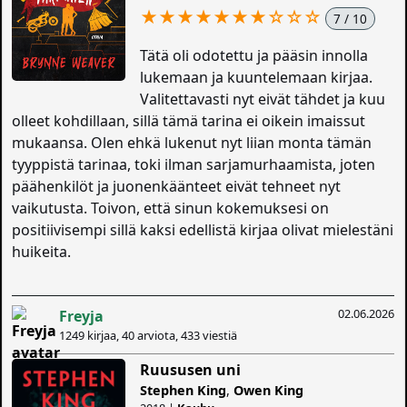
★★★★★★★
☆
☆
☆
7 / 10
Tätä oli odotettu ja pääsin innolla
lukemaan ja kuuntelemaan kirjaa.
Valitettavasti nyt eivät tähdet ja kuu
olleet kohdillaan, sillä tämä tarina ei oikein imaissut
mukaansa. Olen ehkä lukenut nyt liian monta tämän
tyyppistä tarinaa, toki ilman sarjamurhaamista, joten
päähenkilöt ja juonenkäänteet eivät tehneet nyt
vaikutusta. Toivon, että sinun kokemuksesi on
positiivisempi sillä kaksi edellistä kirjaa olivat mielestäni
huikeita.
02.06.2026
Freyja
1249 kirjaa, 40 arviota, 433 viestiä
Ruususen uni
Stephen King
,
Owen King