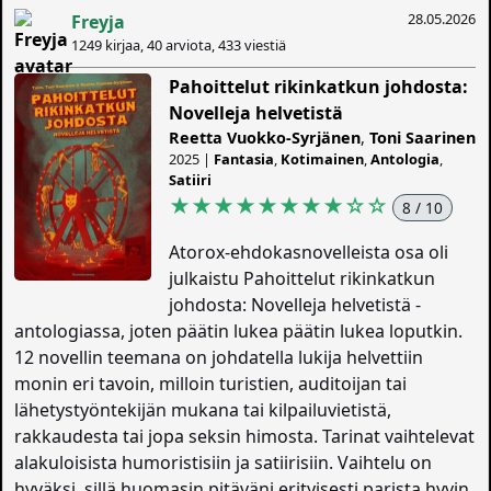
28.05.2026
Freyja
1249 kirjaa, 40 arviota, 433 viestiä
Pahoittelut rikinkatkun johdosta:
Novelleja helvetistä
Reetta Vuokko-Syrjänen
,
Toni Saarinen
2025 |
Fantasia
,
Kotimainen
,
Antologia
,
Satiiri
★★★★★★★★
☆
☆
8 / 10
Atorox-ehdokasnovelleista osa oli
julkaistu Pahoittelut rikinkatkun
johdosta: Novelleja helvetistä -
antologiassa, joten päätin lukea päätin lukea loputkin.
12 novellin teemana on johdatella lukija helvettiin
monin eri tavoin, milloin turistien, auditoijan tai
lähetystyöntekijän mukana tai kilpailuvietistä,
rakkaudesta tai jopa seksin himosta. Tarinat vaihtelevat
alakuloisista humoristisiin ja satiirisiin. Vaihtelu on
hyväksi, sillä huomasin pitäväni erityisesti parista hyvin