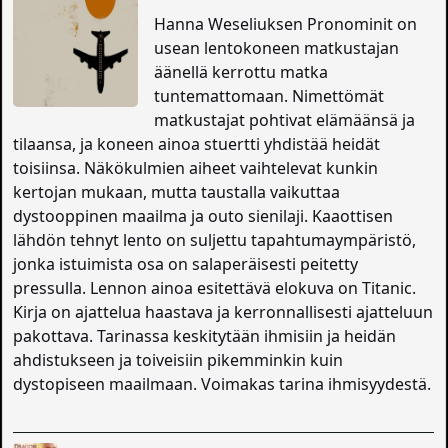
Hanna Weseliuksen Pronominit on
usean lentokoneen matkustajan
äänellä kerrottu matka
tuntemattomaan. Nimettömät
matkustajat pohtivat elämäänsä ja
tilaansa, ja koneen ainoa stuertti yhdistää heidät
toisiinsa. Näkökulmien aiheet vaihtelevat kunkin
kertojan mukaan, mutta taustalla vaikuttaa
dystooppinen maailma ja outo sienilaji. Kaaottisen
lähdön tehnyt lento on suljettu tapahtumaympäristö,
jonka istuimista osa on salaperäisesti peitetty
pressulla. Lennon ainoa esitettävä elokuva on Titanic.
Kirja on ajattelua haastava ja kerronnallisesti ajatteluun
pakottava. Tarinassa keskitytään ihmisiin ja heidän
ahdistukseen ja toiveisiin pikemminkin kuin
dystopiseen maailmaan. Voimakas tarina ihmisyydestä.