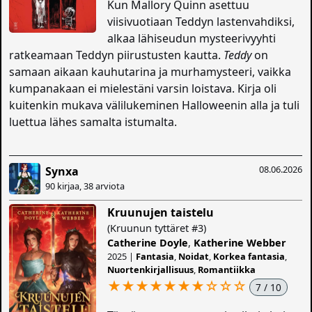
Kun Mallory Quinn asettuu
viisivuotiaan Teddyn lastenvahdiksi,
alkaa lähiseudun mysteerivyyhti
ratkeamaan Teddyn piirustusten kautta.
Teddy
on
samaan aikaan kauhutarina ja murhamysteeri, vaikka
kumpanakaan ei mielestäni varsin loistava. Kirja oli
kuitenkin mukava välilukeminen Halloweenin alla ja tuli
luettua lähes samalta istumalta.
08.06.2026
Synxa
90 kirjaa, 38 arviota
Kruunujen taistelu
(Kruunun tyttäret #3)
Catherine Doyle
,
Katherine Webber
2025 |
Fantasia
,
Noidat
,
Korkea fantasia
,
Nuortenkirjallisuus
,
Romantiikka
★★★★★★★
☆
☆
☆
7 / 10