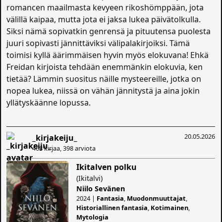
romancen maailmasta kevyeen rikoshömppään, jota
välillä kaipaa, mutta jota ei jaksa lukea päivätolkulla.
Siksi nämä sopivatkin genrensä ja pituutensa puolesta
juuri sopivasti jännittäviksi välipalakirjoiksi. Tämä
toimisi kyllä äärimmäisen hyvin myös elokuvana! Ehkä
Freidan kirjoista tehdään enemmänkin elokuvia, ken
tietää? Lämmin suositus näille mysteereille, jotka on
nopea lukea, niissä on vähän jännitystä ja aina jokin
yllätyskäänne lopussa.
20.05.2026
_kirjakeiju_
468 kirjaa, 398 arviota
Ikitalven polku
(Ikitalvi)
Niilo Sevänen
2024 |
Fantasia
,
Muodonmuuttajat
,
Historiallinen fantasia
,
Kotimainen
,
Mytologia