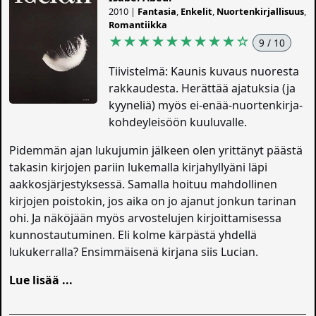
2010 |
Fantasia
,
Enkelit
,
Nuortenkirjallisuus
,
Romantiikka
★★★★★★★★★
☆
9 / 10
Tiivistelmä: Kaunis kuvaus nuoresta
rakkaudesta. Herättää ajatuksia (ja
kyyneliä) myös ei-enää-nuortenkirja-
kohdeyleisöön kuuluvalle.
Pidemmän ajan lukujumin jälkeen olen yrittänyt päästä
takasin kirjojen pariin lukemalla kirjahyllyäni läpi
aakkosjärjestyksessä. Samalla hoituu mahdollinen
kirjojen poistokin, jos aika on jo ajanut jonkun tarinan
ohi. Ja näköjään myös arvostelujen kirjoittamisessa
kunnostautuminen. Eli kolme kärpästä yhdellä
lukukerralla? Ensimmäisenä kirjana siis Lucian.
Lue lisää ...