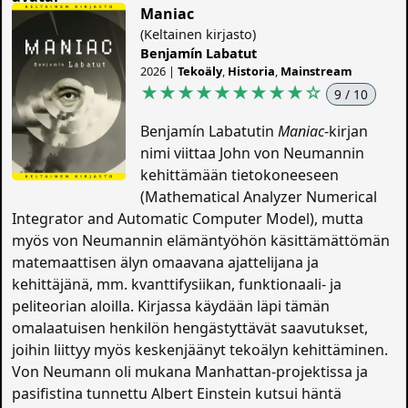
Maniac
(Keltainen kirjasto)
Benjamín Labatut
2026 |
Tekoäly
,
Historia
,
Mainstream
★★★★★★★★★
☆
9 / 10
Benjamín Labatutin
Maniac
-kirjan
nimi viittaa John von Neumannin
kehittämään tietokoneeseen
(Mathematical Analyzer Numerical
Integrator and Automatic Computer Model), mutta
myös von Neumannin elämäntyöhön käsittämättömän
matemaattisen älyn omaavana ajattelijana ja
kehittäjänä, mm. kvanttifysiikan, funktionaali- ja
peliteorian aloilla. Kirjassa käydään läpi tämän
omalaatuisen henkilön hengästyttävät saavutukset,
joihin liittyy myös keskenjäänyt tekoälyn kehittäminen.
Von Neumann oli mukana Manhattan-projektissa ja
pasifistina tunnettu Albert Einstein kutsui häntä