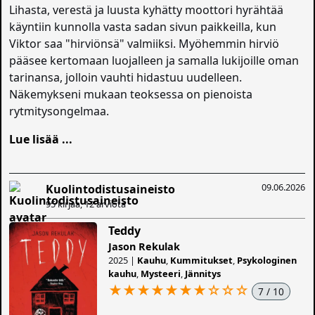
Lihasta, verestä ja luusta kyhätty moottori hyrähtää
käyntiin kunnolla vasta sadan sivun paikkeilla, kun
Viktor saa "hirviönsä" valmiiksi. Myöhemmin hirviö
pääsee kertomaan luojalleen ja samalla lukijoille oman
tarinansa, jolloin vauhti hidastuu uudelleen.
Näkemykseni mukaan teoksessa on pienoista
rytmitysongelmaa.
Lue lisää ...
09.06.2026
Kuolintodistusaineisto
95 kirjaa, 12 arviota
Teddy
Jason Rekulak
2025 |
Kauhu
,
Kummitukset
,
Psykologinen
kauhu
,
Mysteeri
,
Jännitys
★★★★★★★
☆
☆
☆
7 / 10