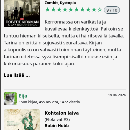
Zombit
,
Dystopia
★★★★★★★★★
☆
9 / 10
Kerronnassa on värikästä ja
kuvailevaa kielenkäyttöä. Paikoin se
tuntuu hieman kliseiseltä, mutta ei häiritsevällä tavalla.
Tarina on erittäin sujuvasti seurattava. Kirjan
alkupuolisko on vahvasti toiminnan täytteinen, mutta
tarinan edetessä syvällisempi sisältö nousee esiin ja
kokonaisuus paranee koko ajan.
Lue lisää ...
19.06.2026
Eija
1508 kirjaa, 455 arviota, 1472 viestiä
Kohtalon laiva
(Elolaivat #3)
Robin Hobb