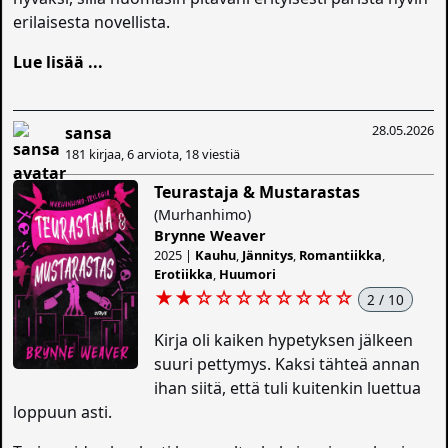
erilaisesta novellista.
Lue lisää ...
28.05.2026
sansa
181 kirjaa, 6 arviota, 18 viestiä
Teurastaja & Mustarastas
(Murhanhimo)
Brynne Weaver
2025 |
Kauhu
,
Jännitys
,
Romantiikka
,
Erotiikka
,
Huumori
★★
☆
☆
☆
☆
☆
☆
☆
☆
2 / 10
Kirja oli kaiken hypetyksen jälkeen
suuri pettymys. Kaksi tähteä annan
ihan siitä, että tuli kuitenkin luettua
loppuun asti.