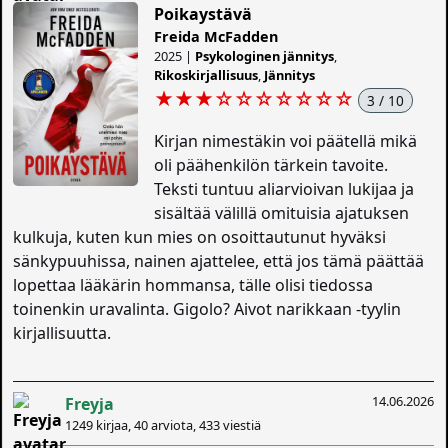
Poikaystävä
Freida McFadden
2025 |
Psykologinen jännitys
,
Rikoskirjallisuus
,
Jännitys
★★★
☆
☆
☆
☆
☆
☆
☆
3 / 10
Kirjan nimestäkin voi päätellä mikä
oli päähenkilön tärkein tavoite.
Teksti tuntuu aliarvioivan lukijaa ja
sisältää välillä omituisia ajatuksen
kulkuja, kuten kun mies on osoittautunut hyväksi
sänkypuuhissa, nainen ajattelee, että jos tämä päättää
lopettaa lääkärin hommansa, tälle olisi tiedossa
toinenkin uravalinta. Gigolo? Aivot narikkaan -tyylin
kirjallisuutta.
14.06.2026
Freyja
1249 kirjaa, 40 arviota, 433 viestiä