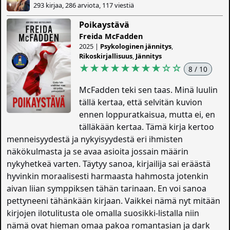
293 kirjaa, 286 arviota, 117 viestiä
Poikaystävä
Freida McFadden
2025 |
Psykologinen jännitys
,
Rikoskirjallisuus
,
Jännitys
★★★★★★★★
☆
☆
8 / 10
McFadden teki sen taas. Minä luulin
tällä kertaa, että selvitän kuvion
ennen loppuratkaisua, mutta ei, en
tälläkään kertaa. Tämä kirja kertoo
menneisyydestä ja nykyisyydestä eri ihmisten
näkökulmasta ja se avaa asioita jossain määrin
nykyhetkeä varten. Täytyy sanoa, kirjailija sai eräästä
hyvinkin moraalisesti harmaasta hahmosta jotenkin
aivan liian symppiksen tähän tarinaan. En voi sanoa
pettyneeni tähänkään kirjaan. Vaikkei nämä nyt mitään
kirjojen ilotulitusta ole omalla suosikki-listalla niin
nämä ovat hieman omaa pakoa romantasian ja dark